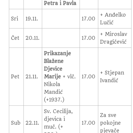
Petra i Pavla
+ Anđelko
Sri
19.11.
17.00
Lučić
+ Miroslav
Čet
20.11.
17.00
Dragičević
Prikazanje
Blažene
Djevice
+ Stjepan
Pet
21.11.
Marije
+ vlč.
17.00
Ivandić
Nikola
Mandić
(+1937.)
Sv. Cecilija,
Za sve
djevica i
Sub
22.11.
17.00
pokojne
muč. (+
pjevače