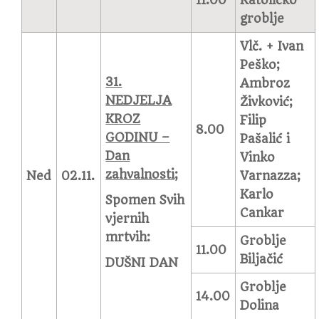
11.00
Katoličko
groblje
Vlč. + Ivan
Peško;
31.
Ambroz
NEDJELJA
Živković;
KROZ
Filip
8.00
GODINU –
Pašalić i
Dan
Vinko
zahvalnosti;
Ned
02.11.
Varnazza;
Karlo
Spomen Svih
Cankar
vjernih
mrtvih:
Groblje
11.00
Biljačić
DUŠNI DAN
Groblje
14.00
Dolina