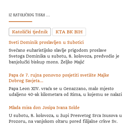
IZ KATOLIČKOG TISKA …
Katolički tjednik
KTA BK BIH
Sveti Dominik proslavljen u Subotici
Svečano euharistijsko slavlje prigodom proslave
Svetoga Dominika u subotu, 8. kolovoza, predvodio je
banjolučki biskup mons. Željko Majić
Papa će 7. rujna ponovno posjetiti svetište Majke
Dobrog Savjeta…
Papa Leon XIV. vraća se u Genazzano, malo mjesto
udaljeno 40-ak kilometara od Rima, u kojemu se nalazi
Mlada misa don Josipa Ivana Solde
U subotu, 8. kolovoza, u župi Presvetog Srca Isusova u
Prozoru, na vanjskom oltaru pored filijalne crkve Sv.