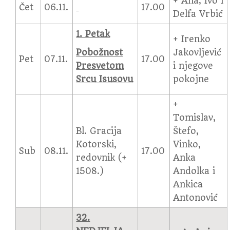
+ Ana, Ivo i
Čet
06.11.
17.00
Delfa Vrbić
1. Petak
+ Irenko
Pobožnost
Jakovljević
Pet
07.11.
17.00
Presvetom
i njegove
Srcu Isusovu
pokojne
+
Tomislav,
Bl. Gracija
Štefo,
Kotorski,
Vinko,
Sub
08.11.
17.00
redovnik (+
Anka
1508.)
Andolka i
Ankica
Antonović
32.