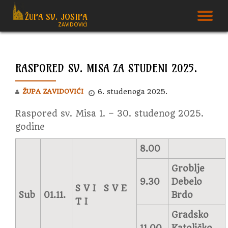
ŽUPA SV. JOSIPA
T
ZAVIDOVIĆI
Skip
to
N
content
RASPORED SV. MISA ZA STUDENI 2025.
ŽUPA ZAVIDOVIĆI
6. studenoga 2025.
Raspored sv. Misa 1. – 30. studenog 2025.
godine
8.00
Groblje
9.30
Debelo
S V I S V E
Sub
01.11.
Brdo
T I
Gradsko