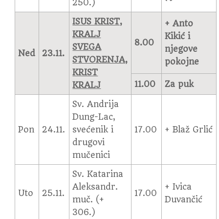
250.)
ISUS KRIST,
+ Anto
KRALJ
Kikić i
8.00
SVEGA
njegove
Ned
23.11.
STVORENJA,
pokojne
KRIST
11.00
Za puk
KRALJ
Sv. Andrija
Dung-Lac,
Pon
24.11.
svećenik i
17.00
+ Blaž Grlić
drugovi
mučenici
Sv. Katarina
Aleksandr.
+ Ivica
Uto
25.11.
17.00
muč. (+
Duvančić
306.)