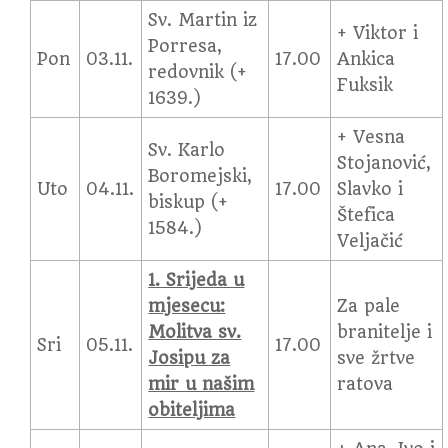
Sv. Martin iz
+ Viktor i
Porresa,
Pon
03.11.
17.00
Ankica
redovnik (+
Fuksik
1639.)
+ Vesna
Sv. Karlo
Stojanović,
Boromejski,
Uto
04.11.
17.00
Slavko i
biskup (+
Štefica
1584.)
Veljačić
1. Srijeda u
mjesecu:
Za pale
Molitva sv.
branitelje i
Sri
05.11.
17.00
Josipu za
sve žrtve
mir u našim
ratova
obiteljima