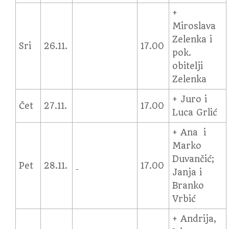
+
Miroslava
Zelenka i
Sri
26.11.
17.00
pok.
obitelji
Zelenka
+ Juro i
Čet
27.11.
17.00
Luca Grlić
+ Ana i
Marko
Duvančić;
Pet
28.11.
17.00
Janja i
Branko
Vrbić
+ Andrija,