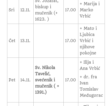
Sv. Jozafat,
+ Marija i
biskup i
Sri
12.11.
17.00
Marko
mučenik (+
Vrbić
1623. )
+ Mato i
Ljubica
Čet
13.11.
17.00
Vrbić i
njihove
pokojne
+ Ilija i
Sv. Nikola
Ana Vrbić
Tavelić,
+ dr. fra
Pet
14.11.
svećenik i
17.00
Ivan
mučenik ( +
Tomislav
1391.)
Međugorac