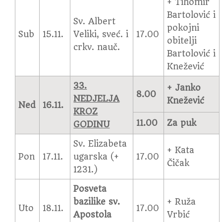
+ Tihomir
Bartolović i
Sv. Albert
pokojni
Sub
15.11.
Veliki, sveć. i
17.00
obitelji
crkv. nauč.
Bartolović i
Knežević
33.
+ Janko
8.00
NEDJELJA
Knežević
Ned
16.11.
KROZ
11.00
Za puk
GODINU
Sv. Elizabeta
+ Kata
Pon
17.11.
ugarska (+
17.00
Čičak
1231.)
Posveta
bazilike sv.
+ Ruža
Uto
18.11.
17.00
Apostola
Vrbić