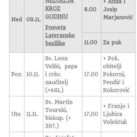
NEDJELJA
+ Anđa i
KROZ
8.00
Josip
GODINU
Marjanović
Ned
09.11.
Posveta
Lateranske
11.00
Za puk
bazilike
Sv. Leon
+ Pok.
Veliki, papa
obitelji
Pon
10.11.
i crkv.
17.00
Pokorni,
naučitelj
Pendić i
(+461.)
Kokorović
Sv. Martin
+ Franjo i
Tourski,
Uto
11.11.
17.00
Ljubica
biskup. (+
Vološćuk
397.)