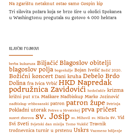
Na zgarištu netaknut ostao samo Gospin kip
Tri silovita požara koja se brzo šire u okolici Spokanea
u Washingtonu progutala su gotovo 4 000 hektara
KLJUČNI POJMOVI
Blagoslov obitelji
Biljačić
berba kukuruza
blagoslov polja
Bojan Ivešić
bogoslužje
Božić 2020.
Debelo Brdo
Božićni koncert
Dani kruha
HKD Napredak
Dolina
fra Ivica Vrbić
podružnica Zavidovići
krizma
hodočašće
križni put
Maškare
Nadbiskup Marko Jozinović
KTA
patron župe
patron
nadbiskup vrhbosanski
Petrinja
prva pričest
Pokladni utorak
Potres u Hrvatskoj
sv. Josip
sv. Vid
susret zborova
sv. Mihovil
sv. Nikola
Svi Sveti
Travnik
Svjetski dan misija
Tomo Vukšić
Uskrs
trodnevnica
turnir u prstenu
Vazmeno bdijenje