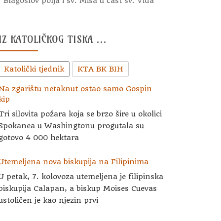
Blagoslov polja i sv. Misa u čast sv. Vida
IZ KATOLIČKOG TISKA …
Katolički tjednik
KTA BK BIH
Na zgarištu netaknut ostao samo Gospin
kip
Tri silovita požara koja se brzo šire u okolici
Spokanea u Washingtonu progutala su
gotovo 4 000 hektara
Utemeljena nova biskupija na Filipinima
U petak, 7. kolovoza utemeljena je filipinska
biskupija Calapan, a biskup Moises Cuevas
ustoličen je kao njezin prvi