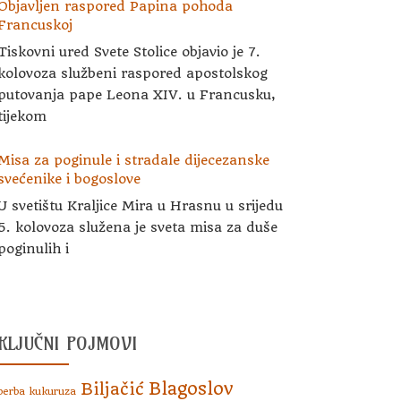
Objavljen raspored Papina pohoda
Francuskoj
Tiskovni ured Svete Stolice objavio je 7.
kolovoza službeni raspored apostolskog
putovanja pape Leona XIV. u Francusku,
tijekom
Misa za poginule i stradale dijecezanske
svećenike i bogoslove
U svetištu Kraljice Mira u Hrasnu u srijedu
5. kolovoza služena je sveta misa za duše
poginulih i
KLJUČNI POJMOVI
Blagoslov
Biljačić
berba kukuruza