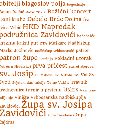
obitelji
blagoslov polja
bogoslužje
Božićni koncert
Bojan Ivešić
Božić 2020.
Debelo Brdo
Dolina
Dani kruha
fra
HKD Napredak
Ivica Vrbić
podružnica Zavidovići
hodočašće
krizma
križni put
Maškare
Nadbiskup
KTA
Marko Jozinović
patron
nadbiskup vrhbosanski
patron župe
Pokladni utorak
Petrinja
prva pričest
Potres u Hrvatskoj
susret zborova
sv. Josip
Svi
sv. Vid
sv. Mihovil
sv. Nikola
Sveti
Travnik
Svjetski dan misija
Tomo Vukšić
Uskrs
trodnevnica
turnir u prstenu
Vazmeno
Vinište
Vrhbosanska nadbiskupija
bdijenje
Župa sv. Josipa
Zavidovići
Zavidovići
župa
župa zavidovići
Čajdraš