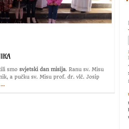
IKA
žili smo
svjetski dan misija
. Ranu sv. Misu
ik, a pučku sv. Misu prof. dr. vlč. Josip
e
about
…
Svjetski
dan
misija
Dani
kruha