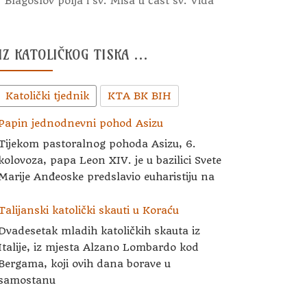
Blagoslov polja i sv. Misa u čast sv. Vida
IZ KATOLIČKOG TISKA …
Katolički tjednik
KTA BK BIH
Papin jednodnevni pohod Asizu
Tijekom pastoralnog pohoda Asizu, 6.
kolovoza, papa Leon XIV. je u bazilici Svete
Marije Anđeoske predslavio euharistiju na
Talijanski katolički skauti u Koraću
Dvadesetak mladih katoličkih skauta iz
Italije, iz mjesta Alzano Lombardo kod
Bergama, koji ovih dana borave u
samostanu