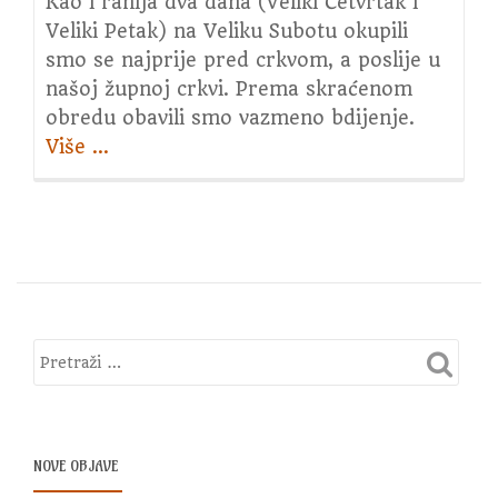
Kao i ranija dva dana (Veliki Četvrtak i
Veliki Petak) na Veliku Subotu okupili
smo se najprije pred crkvom, a poslije u
našoj župnoj crkvi. Prema skraćenom
obredu obavili smo vazmeno bdijenje.
Više
about
…
Vazmeno
bdijenje
NOVE OBJAVE