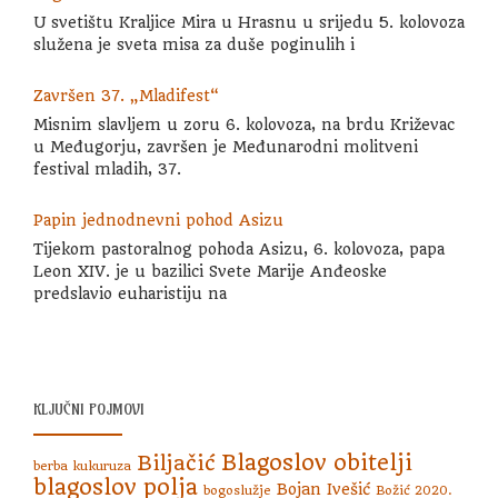
U svetištu Kraljice Mira u Hrasnu u srijedu 5. kolovoza
služena je sveta misa za duše poginulih i
Završen 37. „Mladifest“
Misnim slavljem u zoru 6. kolovoza, na brdu Križevac
u Međugorju, završen je Međunarodni molitveni
festival mladih, 37.
Papin jednodnevni pohod Asizu
Tijekom pastoralnog pohoda Asizu, 6. kolovoza, papa
Leon XIV. je u bazilici Svete Marije Anđeoske
predslavio euharistiju na
KLJUČNI POJMOVI
Blagoslov obitelji
Biljačić
berba kukuruza
blagoslov polja
Bojan Ivešić
bogoslužje
Božić 2020.