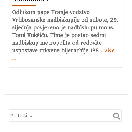
Odlukom pape Franje vodstvo
Vrhbosanske nadbiskupije od subote, 29.
siječnja povjereno je nadbiskupu mons.
Tomi Vukšiću. Time je postao sedmi
nadbiskup metropolita od redovite
uspostave crkvene hijerarhije 1881.
Više
about
…
Tko
je
novi
vrhbos
nadbi