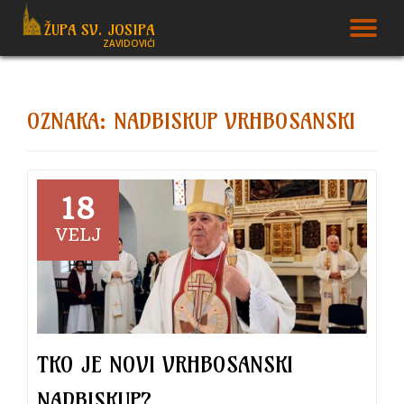
ŽUPA SV. JOSIPA
T
ZAVIDOVIĆI
Skip
to
N
content
OZNAKA:
NADBISKUP VRHBOSANSKI
18
VELJ
TKO JE NOVI VRHBOSANSKI
NADBISKUP?