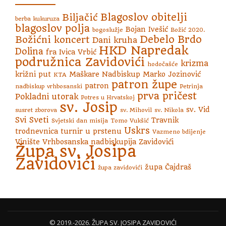
Blagoslov obitelji
Biljačić
berba kukuruza
blagoslov polja
Bojan Ivešić
bogoslužje
Božić 2020.
Debelo Brdo
Božićni koncert
Dani kruha
HKD Napredak
Dolina
fra Ivica Vrbić
podružnica Zavidovići
krizma
hodočašće
križni put
Maškare
Nadbiskup Marko Jozinović
KTA
patron župe
patron
nadbiskup vrhbosanski
Petrinja
prva pričest
Pokladni utorak
Potres u Hrvatskoj
sv. Josip
sv. Vid
susret zborova
sv. Mihovil
sv. Nikola
Svi Sveti
Travnik
Svjetski dan misija
Tomo Vukšić
Uskrs
trodnevnica
turnir u prstenu
Vazmeno bdijenje
Vinište
Vrhbosanska nadbiskupija
Zavidovići
Župa sv. Josipa
Zavidovići
župa Čajdraš
župa zavidovići
S
© 2019.-2026. ŽUPA SV. JOSIPA ZAVIDOVIĆI