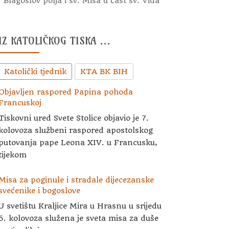
Blagoslov polja i sv. Misa u čast sv. Vida
IZ KATOLIČKOG TISKA …
Katolički tjednik
KTA BK BIH
Objavljen raspored Papina pohoda
Francuskoj
Tiskovni ured Svete Stolice objavio je 7.
kolovoza službeni raspored apostolskog
putovanja pape Leona XIV. u Francusku,
tijekom
Misa za poginule i stradale dijecezanske
svećenike i bogoslove
U svetištu Kraljice Mira u Hrasnu u srijedu
5. kolovoza služena je sveta misa za duše