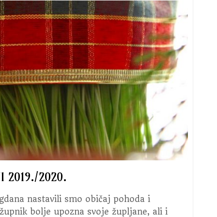
 2019./2020.
gdana nastavili smo običaj pohoda i
 župnik bolje upozna svoje župljane, ali i