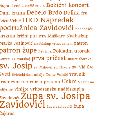
Božićni koncert
Bojan Ivešić
Božić 2020.
Debelo Brdo
Dolina
Dani kruha
fra
HKD Napredak
Ivica Vrbić
podružnica Zavidovići
hodočašće
krizma
križni put
Maškare
Nadbiskup
KTA
Marko Jozinović
patron
nadbiskup vrhbosanski
patron župe
Pokladni utorak
Petrinja
prva pričest
Potres u Hrvatskoj
susret zborova
sv. Josip
Svi
sv. Vid
sv. Mihovil
sv. Nikola
Sveti
Travnik
Svjetski dan misija
Tomo Vukšić
Uskrs
trodnevnica
turnir u prstenu
Vazmeno
Vinište
Vrhbosanska nadbiskupija
bdijenje
Župa sv. Josipa
Zavidovići
Zavidovići
župa
župa zavidovići
Čajdraš