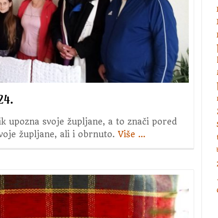
24.
nik upozna svoje župljane, a to znači pored
oje župljane, ali i obrnuto.
Više
about
…
Blagoslov
obitelji
2023./2024.