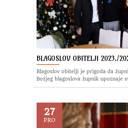
BLAGOSLOV OBITELJI 2023./20
Blagoslov obitelji je prigoda da žup
Božjeg blagoslova župnik upoznaje sv
27
PRO