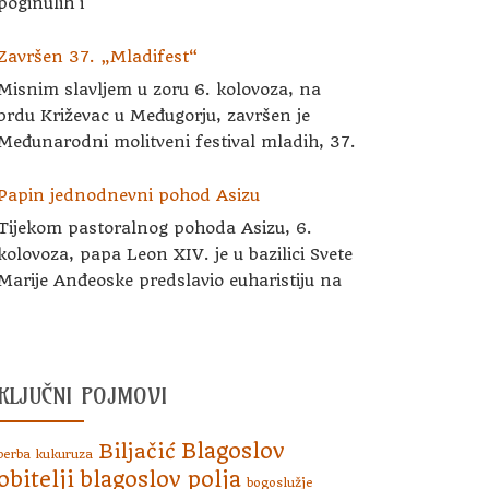
poginulih i
Završen 37. „Mladifest“
Misnim slavljem u zoru 6. kolovoza, na
brdu Križevac u Međugorju, završen je
Međunarodni molitveni festival mladih, 37.
Papin jednodnevni pohod Asizu
Tijekom pastoralnog pohoda Asizu, 6.
kolovoza, papa Leon XIV. je u bazilici Svete
Marije Anđeoske predslavio euharistiju na
KLJUČNI POJMOVI
Blagoslov
Biljačić
berba kukuruza
obitelji
blagoslov polja
bogoslužje