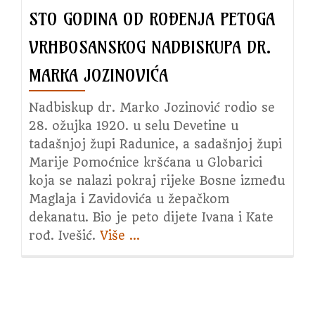
STO GODINA OD ROĐENJA PETOGA
VRHBOSANSKOG NADBISKUPA DR.
MARKA JOZINOVIĆA
Nadbiskup dr. Marko Jozinović rodio se
28. ožujka 1920. u selu Devetine u
tadašnjoj župi Radunice, a sadašnjoj župi
Marije Pomoćnice kršćana u Globarici
koja se nalazi pokraj rijeke Bosne između
Maglaja i Zavidovića u žepačkom
dekanatu. Bio je peto dijete Ivana i Kate
rođ. Ivešić.
Više
about
…
Sto
godina
od
rođenja