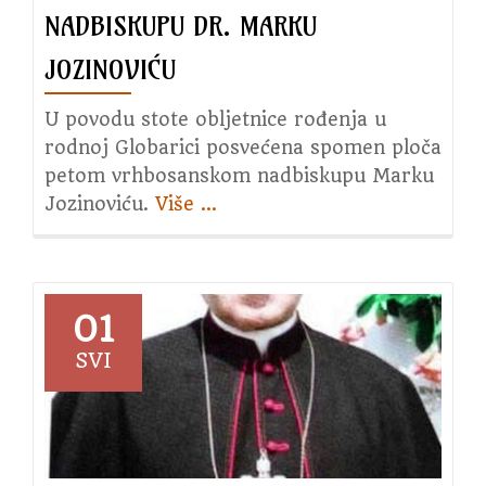
NADBISKUPU DR. MARKU
JOZINOVIĆU
U povodu stote obljetnice rođenja u
rodnoj Globarici posvećena spomen ploča
petom vrhbosanskom nadbiskupu Marku
Jozinoviću.
Više
about
…
Posvećena
spomen-
ploča
nadbiskupu
01
dr.
SVI
Marku
Jozinoviću