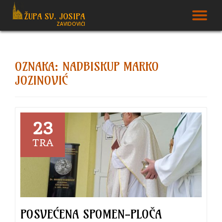
ŽUPA SV. JOSIPA
T
ZAVIDOVIĆI
Skip
to
N
content
OZNAKA:
NADBISKUP MARKO
JOZINOVIĆ
23
TRA
POSVEĆENA SPOMEN-PLOČA