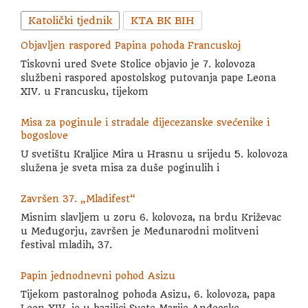
Katolički tjednik
KTA BK BIH
Objavljen raspored Papina pohoda Francuskoj
Tiskovni ured Svete Stolice objavio je 7. kolovoza
službeni raspored apostolskog putovanja pape Leona
XIV. u Francusku, tijekom
Misa za poginule i stradale dijecezanske svećenike i
bogoslove
U svetištu Kraljice Mira u Hrasnu u srijedu 5. kolovoza
služena je sveta misa za duše poginulih i
Završen 37. „Mladifest“
Misnim slavljem u zoru 6. kolovoza, na brdu Križevac
u Međugorju, završen je Međunarodni molitveni
festival mladih, 37.
Papin jednodnevni pohod Asizu
Tijekom pastoralnog pohoda Asizu, 6. kolovoza, papa
Leon XIV. je u bazilici Svete Marije Anđeoske