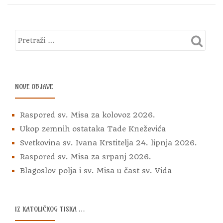
petoga
vrhbosanskog
nadbiskupa
dr.
Marka
Jozinovića
NOVE OBJAVE
Raspored sv. Misa za kolovoz 2026.
Ukop zemnih ostataka Tade Kneževića
Svetkovina sv. Ivana Krstitelja 24. lipnja 2026.
Raspored sv. Misa za srpanj 2026.
Blagoslov polja i sv. Misa u čast sv. Vida
IZ KATOLIČKOG TISKA …