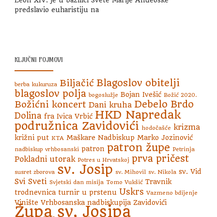
predslavio euharistiju na
KLJUČNI POJMOVI
Blagoslov obitelji
Biljačić
berba kukuruza
blagoslov polja
Bojan Ivešić
bogoslužje
Božić 2020.
Debelo Brdo
Božićni koncert
Dani kruha
HKD Napredak
Dolina
fra Ivica Vrbić
podružnica Zavidovići
krizma
hodočašće
križni put
Maškare
Nadbiskup Marko Jozinović
KTA
patron župe
patron
nadbiskup vrhbosanski
Petrinja
prva pričest
Pokladni utorak
Potres u Hrvatskoj
sv. Josip
sv. Vid
susret zborova
sv. Mihovil
sv. Nikola
Svi Sveti
Travnik
Svjetski dan misija
Tomo Vukšić
Uskrs
trodnevnica
turnir u prstenu
Vazmeno bdijenje
Vinište
Vrhbosanska nadbiskupija
Zavidovići
Župa sv. Josipa