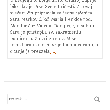
U nedjelju 3. lipnja 2018. u našoj župi je
bilo slavlje Prve Svete Pričesti. Za ovaj
svečani čin pripravila se jedna učenica
Sara Marković, kći Maria i Ankice rođ.
Mandurić iz Viništa. Dan prije, u subotu,
Sara je pristupila sv. sakramentu
pomirenja. Za vrijeme sv. Mise
ministrirali su naši vrijedni ministranti, a
čitanje je preuzela
Read
[…]
more
about
Prva
pričest