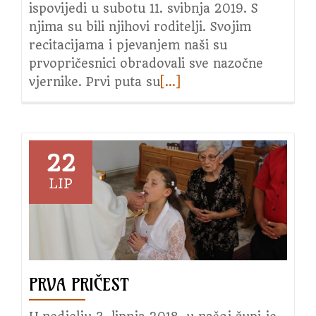
ispovijedi u subotu 11. svibnja 2019. S
njima su bili njihovi roditelji. Svojim
recitacijama i pjevanjem naši su
prvopričesnici obradovali sve nazočne
vjernike. Prvi puta su
Read
[…]
more
about
Prva
Sveta
22
Pričest
LIP
2019.
PRVA PRIČEST