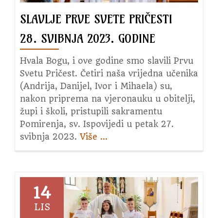
pričesti
SLAVLJE PRVE SVETE PRIČESTI
28. SVIBNJA 2023. GODINE
Hvala Bogu, i ove godine smo slavili Prvu
Svetu Pričest. Četiri naša vrijedna učenika
(Andrija, Danijel, Ivor i Mihaela) su,
nakon priprema na vjeronauku u obitelji,
župi i školi, pristupili sakramentu
Pomirenja, sv. Ispovijedi u petak 27.
svibnja 2023.
Više
about
…
Slavlje
Prve
Svete
Pričesti
14
28.
LIS
svibnja