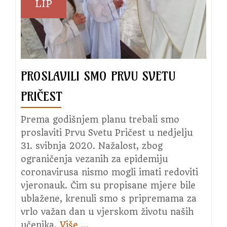
LIP
30.
svibnja
2021.
PROSLAVILI SMO PRVU SVETU
PRIČEST
Prema godišnjem planu trebali smo
proslaviti Prvu Svetu Pričest u nedjelju
31. svibnja 2020. Nažalost, zbog
ograničenja vezanih za epidemiju
coronavirusa nismo mogli imati redoviti
vjeronauk. Čim su propisane mjere bile
ublažene, krenuli smo s pripremama za
vrlo važan dan u vjerskom životu naših
učenika.
Više
about
…