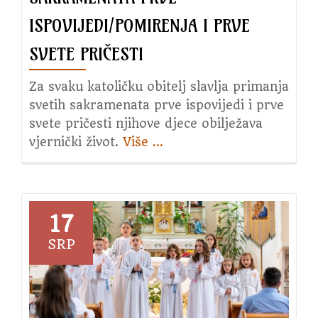
ISPOVIJEDI/POMIRENJA I PRVE
SVETE PRIČESTI
Za svaku katoličku obitelj slavlja primanja
svetih sakramenata prve ispovijedi i prve
svete pričesti njihove djece obilježava
vjernički život.
Više
about
…
Slavlje
primanja
svetih
sakramenata
17
prve
SRP
ispovijedi/pomirenja
i
prve
svete