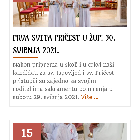
2023.
godine
PRVA SVETA PRIČEST U ŽUPI 30.
SVIBNJA 2021.
Nakon priprema u školi i u crkvi naši
kandidati za sv. Ispovijed i sv. Pričest
pristupili su zajedno sa svojim
roditeljima sakramentu pomirenja u
subotu 29. svibnja 2021.
Više
about
…
Prva
Sveta
Pričest
u
15
župi