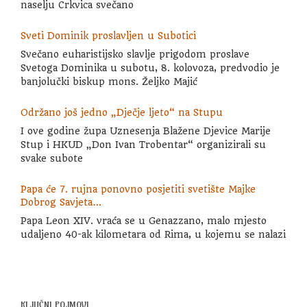
naselju Crkvica svečano
Sveti Dominik proslavljen u Subotici
Svečano euharistijsko slavlje prigodom proslave
Svetoga Dominika u subotu, 8. kolovoza, predvodio je
banjolučki biskup mons. Željko Majić
Održano još jedno „Dječje ljeto“ na Stupu
I ove godine župa Uznesenja Blažene Djevice Marije
Stup i HKUD „Don Ivan Trobentar“ organizirali su
svake subote
Papa će 7. rujna ponovno posjetiti svetište Majke
Dobrog Savjeta…
Papa Leon XIV. vraća se u Genazzano, malo mjesto
udaljeno 40-ak kilometara od Rima, u kojemu se nalazi
KLJUČNI POJMOVI