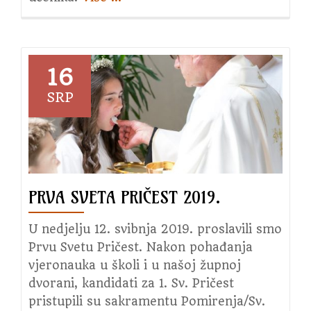
Proslavili
smo
Prvu
Svetu
16
Pričest
SRP
PRVA SVETA PRIČEST 2019.
U nedjelju 12. svibnja 2019. proslavili smo
Prvu Svetu Pričest. Nakon pohađanja
vjeronauka u školi i u našoj župnoj
dvorani, kandidati za 1. Sv. Pričest
pristupili su sakramentu Pomirenja/Sv.