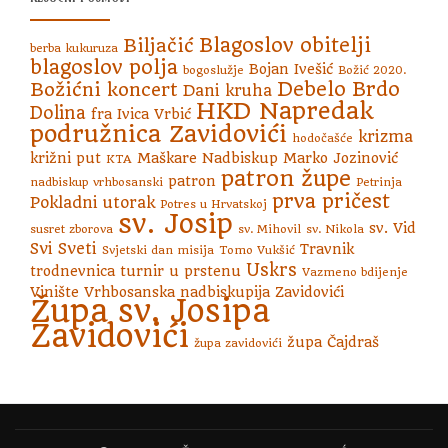
Blagoslov obitelji
Biljačić
berba kukuruza
blagoslov polja
Bojan Ivešić
bogoslužje
Božić 2020.
Debelo Brdo
Božićni koncert
Dani kruha
HKD Napredak
Dolina
fra Ivica Vrbić
podružnica Zavidovići
krizma
hodočašće
križni put
Maškare
Nadbiskup Marko Jozinović
KTA
patron župe
patron
nadbiskup vrhbosanski
Petrinja
prva pričest
Pokladni utorak
Potres u Hrvatskoj
sv. Josip
sv. Vid
susret zborova
sv. Mihovil
sv. Nikola
Svi Sveti
Travnik
Svjetski dan misija
Tomo Vukšić
Uskrs
trodnevnica
turnir u prstenu
Vazmeno bdijenje
Vinište
Vrhbosanska nadbiskupija
Zavidovići
Župa sv. Josipa
Zavidovići
župa Čajdraš
župa zavidovići