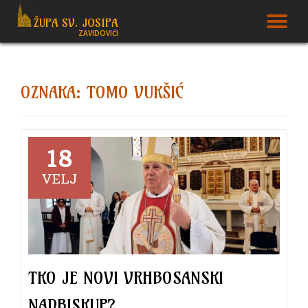
ŽUPA SV. JOSIPA
T
ZAVIDOVIĆI
Skip
to
N
content
OZNAKA:
TOMO VUKŠIĆ
18
VELJ
TKO JE NOVI VRHBOSANSKI
NADBISKUP?