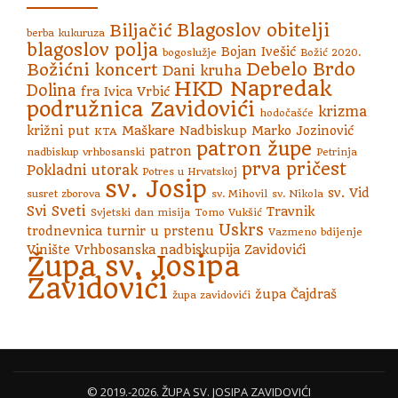
Blagoslov obitelji
Biljačić
berba kukuruza
blagoslov polja
Bojan Ivešić
bogoslužje
Božić 2020.
Debelo Brdo
Božićni koncert
Dani kruha
HKD Napredak
Dolina
fra Ivica Vrbić
podružnica Zavidovići
krizma
hodočašće
križni put
Maškare
Nadbiskup Marko Jozinović
KTA
patron župe
patron
nadbiskup vrhbosanski
Petrinja
prva pričest
Pokladni utorak
Potres u Hrvatskoj
sv. Josip
sv. Vid
susret zborova
sv. Mihovil
sv. Nikola
Svi Sveti
Travnik
Svjetski dan misija
Tomo Vukšić
Uskrs
trodnevnica
turnir u prstenu
Vazmeno bdijenje
Vinište
Vrhbosanska nadbiskupija
Zavidovići
Župa sv. Josipa
Zavidovići
župa Čajdraš
župa zavidovići
S
© 2019.-2026. ŽUPA SV. JOSIPA ZAVIDOVIĆI