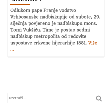
Odlukom pape Franje vodstvo
Vrhbosanske nadbiskupije od subote, 29.
siječnja povjereno je nadbiskupu mons.
Tomi Vukšiću. Time je postao sedmi
nadbiskup metropolita od redovite
uspostave crkvene hijerarhije 1881.
Više
about
…
Tko
je
novi
vrhbos
nadbi