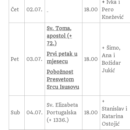
+
Ivka i
Čet
02.07.
18.00
Pero
Knežević
Sv. Toma,
apostol (+
72.)
+ Šimo,
Prvi petak u
Ana i
Pet
03.07.
18.00
mjesecu
Božidar
Jukić
Pobožnost
Presvetom
Srcu Isusovu
+
Sv. Elizabeta
Stanislav i
Sub
04.07.
Portugalska
18.00
Katarina
(+ 1336.)
Ostojić