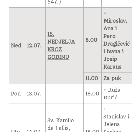
547.)
+
Miroslav,
Ana i
15.
Pero
8.00
NEDJELJA
Dragičević
Ned
12.07.
KROZ
i Ivana i
GODINU
Josip
Karaus
11.00
Za puk
+ Ruža
Pon
13.07.
18.00
Đurić
+
Stanislav i
Sv. Kamilo
Jelena
de Lellis,