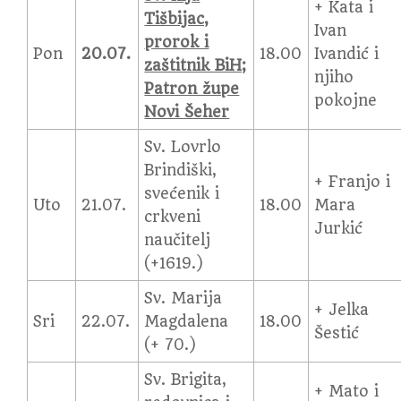
+ Kata i
Tišbijac,
Ivan
prorok i
Pon
20.07.
18.00
Ivandić i
zaštitnik BiH;
njiho
Patron župe
pokojne
Novi Šeher
Sv. Lovrlo
Brindiški,
+ Franjo i
svećenik i
Uto
21.07.
18.00
Mara
crkveni
Jurkić
naučitelj
(+1619.)
Sv. Marija
+ Jelka
Sri
22.07.
Magdalena
18.00
Šestić
(+ 70.)
Sv. Brigita,
+ Mato i