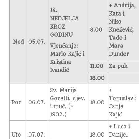
+ Andrija,
14.
Kata i
NEDJELJA
Niko
KROZ
8.00
Knežević;
GODINU
Tado i
Ned
05.07.
Vjenčanje:
Mara
Mario Kajić i
Dunđer
Kristina
11.00
Za puk
Ivandić
18.00
Sv. Marija
+
Goretti, djev.
Tomislav i
Pon
06.07.
18.00
i muč. (+
Janja
1902.)
Kajić
+ Luca i
Uto
07.07.
18.00
Danijel