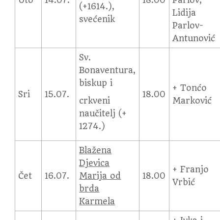
Uto
14.07.
18.00
Parlov;
(+1614.),
Lidija
svećenik
Parlov-
Antunović
Sv.
Bonaventura,
biskup i
+ Tonćo
Sri
15.07.
18.00
crkveni
Marković
naučitelj (+
1274.)
Blažena
Djevica
+ Franjo
Čet
16.07.
Marija od
18.00
Vrbić
brda
Karmela