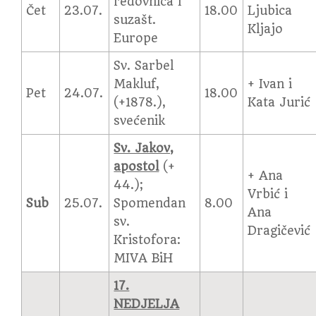
redovnica i
Čet
23.07.
18.00
Ljubica
suzašt.
Kljajo
Europe
Sv. Sarbel
Makluf,
+ Ivan i
Pet
24.07.
18.00
(+1878.),
Kata Jurić
svećenik
Sv. Jakov,
apostol
(+
+ Ana
44.);
Vrbić i
Sub
25.07.
Spomendan
8.00
Ana
sv.
Dragičević
Kristofora:
MIVA BiH
17.
NEDJELJA