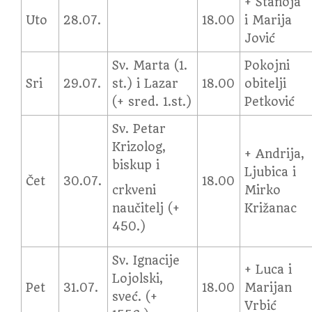
+ Stanoja
Uto
28.07.
18.00
i Marija
Jović
Sv. Marta (1.
Pokojni
Sri
29.07.
st.) i Lazar
18.00
obitelji
(+ sred. 1.st.)
Petković
Sv. Petar
Krizolog,
+ Andrija,
biskup i
Ljubica i
Čet
30.07.
18.00
crkveni
Mirko
naučitelj (+
Križanac
450.)
Sv. Ignacije
+ Luca i
Lojolski,
Pet
31.07.
18.00
Marijan
sveć. (+
Vrbić