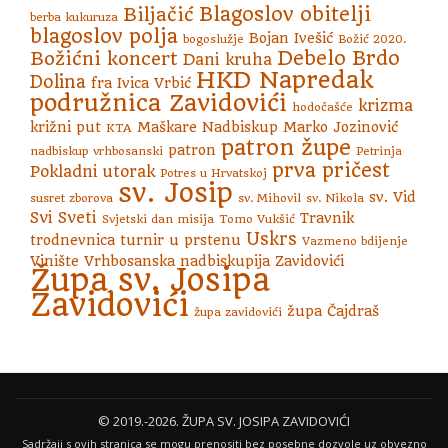
Blagoslov obitelji
Biljačić
berba kukuruza
blagoslov polja
Bojan Ivešić
bogoslužje
Božić 2020.
Debelo Brdo
Božićni koncert
Dani kruha
HKD Napredak
Dolina
fra Ivica Vrbić
podružnica Zavidovići
krizma
hodočašće
križni put
Maškare
Nadbiskup Marko Jozinović
KTA
patron župe
patron
nadbiskup vrhbosanski
Petrinja
prva pričest
Pokladni utorak
Potres u Hrvatskoj
sv. Josip
sv. Vid
susret zborova
sv. Mihovil
sv. Nikola
Svi Sveti
Travnik
Svjetski dan misija
Tomo Vukšić
Uskrs
trodnevnica
turnir u prstenu
Vazmeno bdijenje
Vinište
Vrhbosanska nadbiskupija
Zavidovići
Župa sv. Josipa
Zavidovići
župa Čajdraš
župa zavidovići
S
© 2019.-2026. ŽUPA SV. JOSIPA ZAVIDOVIĆI
Sadržaji s ovih stranica se mogu prenositi bez posebne dozvole uz obvezno