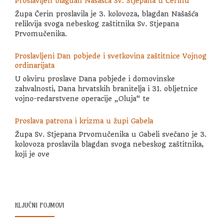
Proslavljen blagdan Našašća Sv. Stjepana u Čerinu
Župa Čerin proslavila je 3. kolovoza, blagdan Našašća
relikvija svoga nebeskog zaštitnika Sv. Stjepana
Prvomučenika.
Proslavljeni Dan pobjede i svetkovina zaštitnice Vojnog
ordinarijata
U okviru proslave Dana pobjede i domovinske
zahvalnosti, Dana hrvatskih branitelja i 31. obljetnice
vojno-redarstvene operacije „Oluja“ te
Proslava patrona i krizma u župi Gabela
Župa Sv. Stjepana Prvomučenika u Gabeli svečano je 3.
kolovoza proslavila blagdan svoga nebeskog zaštitnika,
koji je ove
KLJUČNI POJMOVI