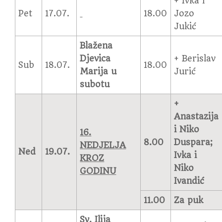
+ Ivka i
Pet
17.07.
18.00
Jozo
Jukić
Blažena
Djevica
+ Berislav
Sub
18.07.
18.00
Marija u
Jurić
subotu
+
Anastazija
i Niko
16.
8.00
Duspara;
NEDJELJA
Ned
19.07.
Ivka i
KROZ
Niko
GODINU
Ivandić
11.00
Za puk
Sv. Ilija