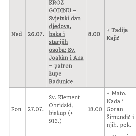
KROZ
GODINU –
Svjetski dan
djedova,
+ Tadija
Ned
26.07.
baka i
8.00
Kajić
starijih
osoba; Sv.
Joakim i Ana
– patron
župe
Radunice
+ Mato,
Sv. Klement
Nada i
Ohridski,
Pon
27.07.
18.00
Goran
biskup (+
Šimundić i
916.)
njih. pok.