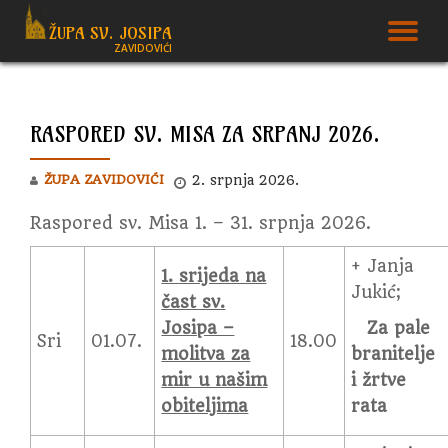
ŽUPA SV. JOSIPA
T
ZAVIDOVIĆI
Skip
to
N
content
RASPORED SV. MISA ZA SRPANJ 2026.
ŽUPA ZAVIDOVIĆI
2. srpnja 2026.
Raspored sv. Misa 1. – 31. srpnja 2026.
+ Janja
1. srijeda na
Jukić;
čast sv.
Josipa –
Za pale
Sri
01.07.
18.00
molitva za
branitelje
mir u našim
i žrtve
obiteljima
rata