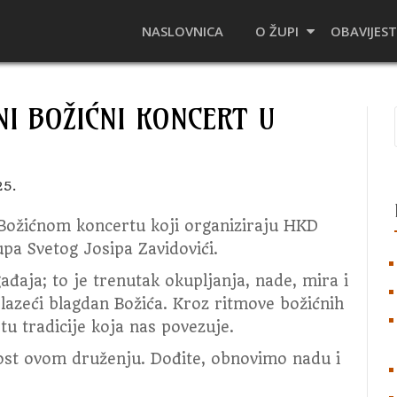
NASLOVNICA
O ŽUPI
OBAVIJEST
NI BOŽIĆNI KONCERT U
25.
 Božićnom koncertu koji organiziraju HKD
pa Svetog Josipa Zavidovići.
ađaja; to je trenutak okupljanja, nade, mira i
azeći blagdan Božića. Kroz ritmove božićnih
otu tradicije koja nas povezuje.
ost ovom druženju. Dođite, obnovimo nadu i