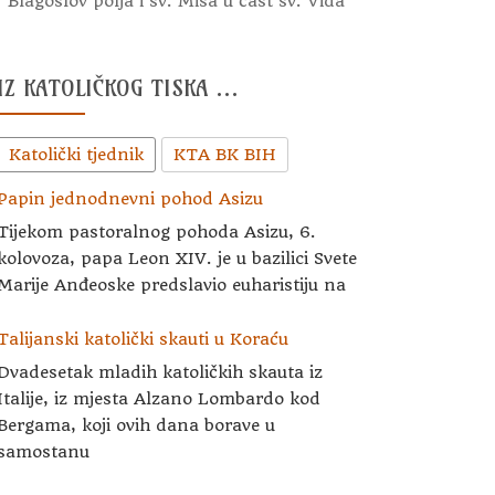
Blagoslov polja i sv. Misa u čast sv. Vida
IZ KATOLIČKOG TISKA …
Katolički tjednik
KTA BK BIH
Papin jednodnevni pohod Asizu
Tijekom pastoralnog pohoda Asizu, 6.
kolovoza, papa Leon XIV. je u bazilici Svete
Marije Anđeoske predslavio euharistiju na
Talijanski katolički skauti u Koraću
Dvadesetak mladih katoličkih skauta iz
Italije, iz mjesta Alzano Lombardo kod
Bergama, koji ovih dana borave u
samostanu