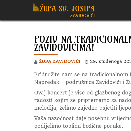
ŽUPA SV. JOSIPA
ZAVIDOVIĆI
Skip
to
content
POZIV NA TRADICIONAL
ZAVIDOVIĆIMA!
ŽUPA ZAVIDOVIĆI
29. studenoga 20
Pridružite nam se na tradicionalnom
Napredak – podružnica Zavidovići i Žu
Ovaj koncert je više od glazbenog dog
radosti kojim se pripremamo za nadol
melodija, želimo zajedno osjetiti ljep
Vaša nazočnost daje posebnu vrijedn
podijelimo toplinu božićne poruke.