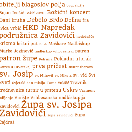
obitelji
blagoslov polja
bogoslužje
Božićni koncert
Bojan Ivešić
Božić 2020.
Debelo Brdo
Dolina
Dani kruha
fra
HKD Napredak
Ivica Vrbić
podružnica Zavidovići
hodočašće
krizma
križni put
Maškare
Nadbiskup
KTA
Marko Jozinović
patron
nadbiskup vrhbosanski
patron župe
Pokladni utorak
Petrinja
prva pričest
Potres u Hrvatskoj
susret zborova
sv. Josip
Svi
sv. Vid
sv. Mihovil
sv. Nikola
Sveti
Travnik
Svjetski dan misija
Tomo Vukšić
Uskrs
trodnevnica
turnir u prstenu
Vazmeno
Vinište
Vrhbosanska nadbiskupija
bdijenje
Župa sv. Josipa
Zavidovići
Zavidovići
župa
župa zavidovići
Čajdraš