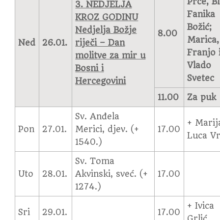
Prce, Bl
3. NEDJELJA
Fanika
KROZ GODINU
Božić;
Nedjelja Božje
8.00
Marica,
Ned
26.01.
riječi – Dan
Franjo 
molitve za mir u
Vlado
Bosni i
Svetec
Hercegovini
11.00
Za puk
Sv. Anđela
+ Marij
Pon
27.01.
Merici, djev. (+
17.00
Luca Vr
1540.)
Sv. Toma
Uto
28.01.
Akvinski, sveć. (+
17.00
1274.)
+ Ivica
Sri
29.01.
17.00
Grlić