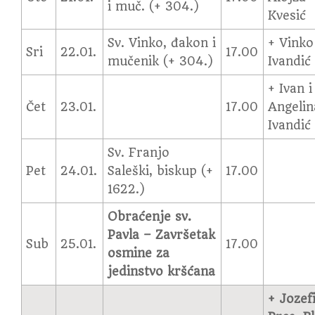
i muč. (+ 304.)
Kvesić
Sv. Vinko, đakon i
+ Vinko
Sri
22.01.
17.00
mučenik (+ 304.)
Ivandić
+ Ivan i
Čet
23.01.
17.00
Angelin
Ivandić
Sv. Franjo
Pet
24.01.
Saleški, biskup (+
17.00
1622.)
Obraćenje sv.
Pavla – Završetak
Sub
25.01.
17.00
osmine za
jedinstvo kršćana
+ Jozef