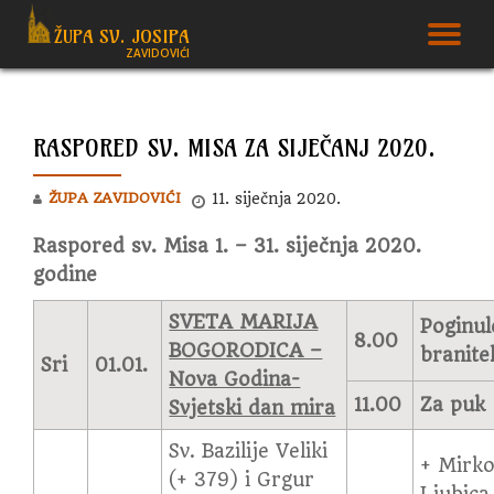
ŽUPA SV. JOSIPA
T
ZAVIDOVIĆI
Skip
to
N
content
RASPORED SV. MISA ZA SIJEČANJ 2020.
ŽUPA ZAVIDOVIĆI
11. siječnja 2020.
Raspored sv. Misa 1. – 31. siječnja 2020.
godine
SVETA MARIJA
Poginul
8.00
BOGORODICA –
branite
Sri
01.01.
Nova Godina-
11.00
Za puk
Svjetski dan mira
Sv. Bazilije Veliki
+ Mirko
(+ 379) i Grgur