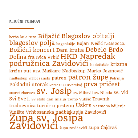
KLJUČNI POJMOVI
Blagoslov obitelji
Biljačić
berba kukuruza
blagoslov polja
Bojan Ivešić
bogoslužje
Božić 2020.
Debelo Brdo
Božićni koncert
Dani kruha
HKD Napredak
Dolina
fra Ivica Vrbić
podružnica Zavidovići
krizma
hodočašće
križni put
Maškare
Nadbiskup Marko Jozinović
KTA
patron župe
patron
nadbiskup vrhbosanski
Petrinja
prva pričest
Pokladni utorak
Potres u Hrvatskoj
sv. Josip
sv. Vid
susret zborova
sv. Mihovil
sv. Nikola
Svi Sveti
Travnik
Svjetski dan misija
Tomo Vukšić
Uskrs
trodnevnica
turnir u prstenu
Vazmeno bdijenje
Vinište
Vrhbosanska nadbiskupija
Zavidovići
Župa sv. Josipa
Zavidovići
župa Čajdraš
župa zavidovići