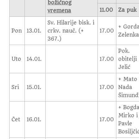
božićnog
11.00
Za puk
vremena
Sv. Hilarije bisk. i
+ Gord
Pon
13.01.
crkv. nauč. (+
17.00
Zelenk
367.)
Pok.
Uto
14.01.
17.00
obitelji
Jelić
+ Mato 
Sri
15.01.
17.00
Nada
Šimund
+ Bogda
Mirko i
Čet
16.01.
17.00
Pavle
Bosiljči