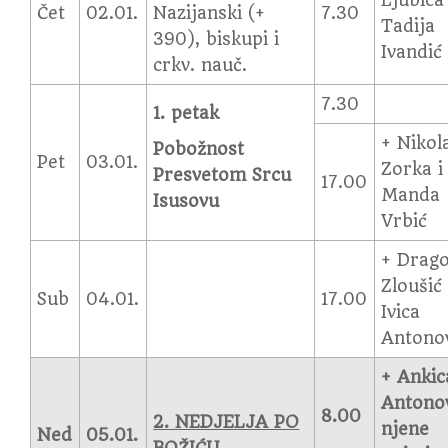
Ljubica 
Čet
02.01.
Nazijanski (+
7.30
Tadija
390), biskupi i
Ivandić
crkv. nauč.
7.30
1. petak
+ Nikol
Pobožnost
Pet
03.01.
Zorka i
Presvetom Srcu
17.00
Manda
Isusovu
Vrbić
+ Drag
Zloušić 
Sub
04.01.
17.00
Ivica
Antono
+
Ankic
Antonov
8.00
2. NEDJELJA PO
njene
Ned
05.01.