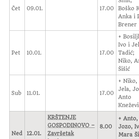
Šmit;
Čet
09.01.
17.00
Boško K
Anka i 
Brener
+ Bosilj
Ivo i Je
Pet
10.01.
17.00
Tadić;
Niko, A
Šišić
+ Niko,
Jela, Jo
Sub
11.01.
17.00
Anto
Kneževi
KRŠTENJE
+ Anto,
GOSPODINOVO –
8.00
Jozo, Iv
Ned
12.01.
Završetak
Mara Š