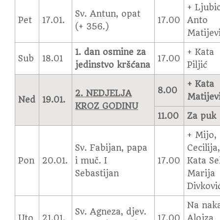
+ Ljubic
Sv. Antun, opat
Pet
17.01.
17.00
Anto
(+ 356.)
Matijev
1. dan osmine za
+ Kata
Sub
18.01
17.00
jedinstvo kršćana
Piljić
+ Kata
8.00
2. NEDJELJA
Matijev
Ned
19.01.
KROZ GODINU
11.00
Za puk
+ Mijo,
Sv. Fabijan, papa
Cecilija
Pon
20.01.
i muč. I
17.00
Kata Se
Sebastijan
Marija
Divkovi
Na nak
Sv. Agneza, djev.
Uto
21.01.
17.00
Alojza