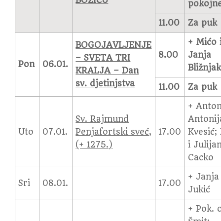
BOŽIĆU
pokojn
11.00
Za puk
+ Mićo 
BOGOJAVLJENJE
8.00
Janja
– SVETA TRI
Pon
06.01.
Bližnja
KRALJA – Dan
sv. djetinjstva
11.00
Za puk
+ Anton
Sv. Rajmund
Antonij
Uto
07.01.
Penjafortski sveć,
17.00
Kvesić;
(+ 1275.)
i Julija
Cacko
+ Janja
Sri
08.01.
17.00
Jukić
+ Pok. 