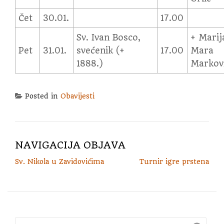
Čet
30.01.
17.00
Sv. Ivan Bosco,
+ Marij
Pet
31.01.
svećenik (+
17.00
Mara
1888.)
Markov
Posted in
Obavijesti
NAVIGACIJA OBJAVA
Sv. Nikola u Zavidovićima
Turnir igre prstena