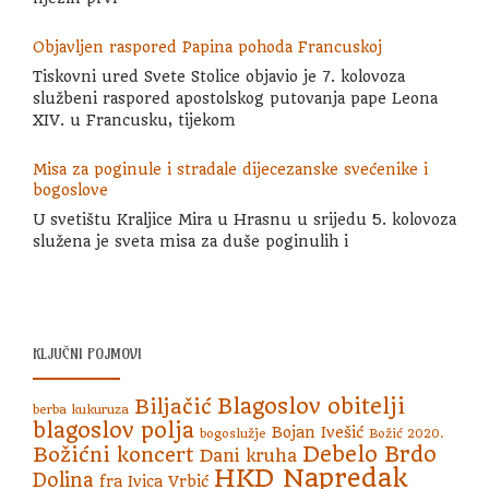
Objavljen raspored Papina pohoda Francuskoj
Tiskovni ured Svete Stolice objavio je 7. kolovoza
službeni raspored apostolskog putovanja pape Leona
XIV. u Francusku, tijekom
Misa za poginule i stradale dijecezanske svećenike i
bogoslove
U svetištu Kraljice Mira u Hrasnu u srijedu 5. kolovoza
služena je sveta misa za duše poginulih i
KLJUČNI POJMOVI
Blagoslov obitelji
Biljačić
berba kukuruza
blagoslov polja
Bojan Ivešić
bogoslužje
Božić 2020.
Debelo Brdo
Božićni koncert
Dani kruha
HKD Napredak
Dolina
fra Ivica Vrbić