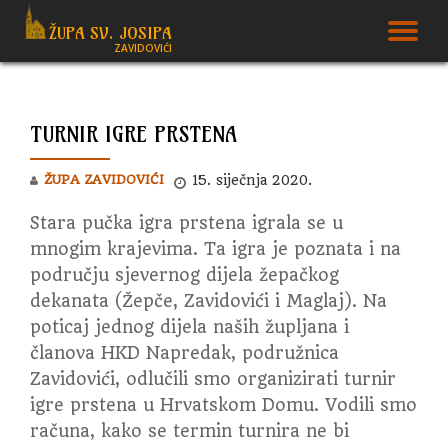
ŽUPA SV. JOSIPA
T
ZAVIDOVIĆI
Skip
to
N
content
TURNIR IGRE PRSTENA
ŽUPA ZAVIDOVIĆI
15. siječnja 2020.
Stara pučka igra prstena igrala se u
mnogim krajevima. Ta igra je poznata i na
području sjevernog dijela žepačkog
dekanata (Žepče, Zavidovići i Maglaj). Na
poticaj jednog dijela naših župljana i
članova HKD Napredak, podružnica
Zavidovići, odlučili smo organizirati turnir
igre prstena u Hrvatskom Domu. Vodili smo
računa, kako se termin turnira ne bi