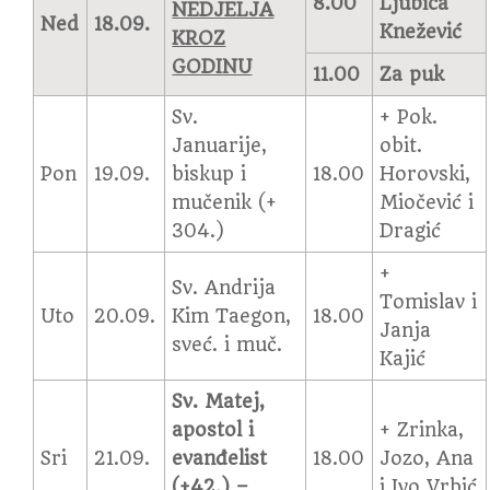
8.00
Ljubica
NEDJELJA
Ned
18.09.
Knežević
KROZ
GODINU
11.00
Za puk
Sv.
+ Pok.
Januarije,
obit.
Pon
19.09.
biskup i
18.00
Horovski,
mučenik (+
Miočević i
304.)
Dragić
+
Sv. Andrija
Tomislav i
Uto
20.09.
Kim Taegon,
18.00
Janja
sveć. i muč.
Kajić
Sv. Matej,
apostol i
+ Zrinka,
Sri
21.09.
evanđelist
18.00
Jozo, Ana
(+42.) –
i Ivo Vrbić