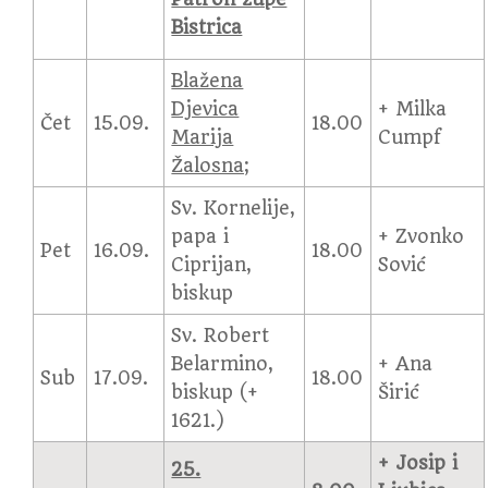
Bistrica
Blažena
Djevica
+ Milka
Čet
15.09.
18.00
Marija
Cumpf
Žalosna;
Sv. Kornelije,
papa i
+ Zvonko
Pet
16.09.
18.00
Ciprijan,
Sović
biskup
Sv. Robert
Belarmino,
+ Ana
Sub
17.09.
18.00
biskup (+
Širić
1621.)
+ Josip i
25.