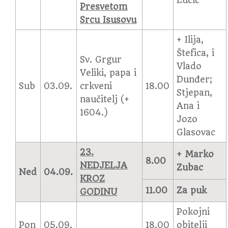
Lučić
Presvetom
Srcu Isusovu
+ Ilija,
Štefica, i
Sv. Grgur
Vlado
Veliki, papa i
Dunđer;
Sub
03.09.
crkveni
18.00
Stjepan,
naučitelj (+
Ana i
1604.)
Jozo
Glasovac
23.
+ Marko
8.00
NEDJELJA
Zubac
Ned
04.09.
KROZ
11.00
Za puk
GODINU
Pokojni
Pon
05.09.
18.00
obitelji