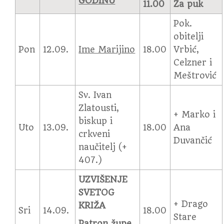
GODINU
11.00
Za puk
Pok.
obitelji
Pon
12.09.
Ime Marijino
18.00
Vrbić,
Celzner i
Meštrović
Sv. Ivan
Zlatousti,
+ Marko i
biskup i
Uto
13.09.
18.00
Ana
crkveni
Duvančić
naučitelj (+
407.)
UZVIŠENJE
SVETOG
+ Drago
KRIŽA
Sri
14.09.
18.00
Stare
Patron župe