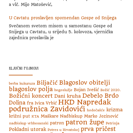
a vlč. Mijo Matošević,
U Cavtatu proslavljen spomendan Gospe od Snijega
Svečanom svetom misom u samostanu Gospe od
Snijega u Cavtatu, u srijedu 5. kolovoza, vjernička
zajednica proslavila je
KLJUČNI POJMOVI
Blagoslov obitelji
Biljačić
berba kukuruza
blagoslov polja
Bojan Ivešić
bogoslužje
Božić 2020.
Debelo Brdo
Božićni koncert
Dani kruha
HKD Napredak
Dolina
fra Ivica Vrbić
podružnica Zavidovići
krizma
hodočašće
križni put
Maškare
Nadbiskup Marko Jozinović
KTA
patron župe
patron
nadbiskup vrhbosanski
Petrinja
prva pričest
Pokladni utorak
Potres u Hrvatskoj