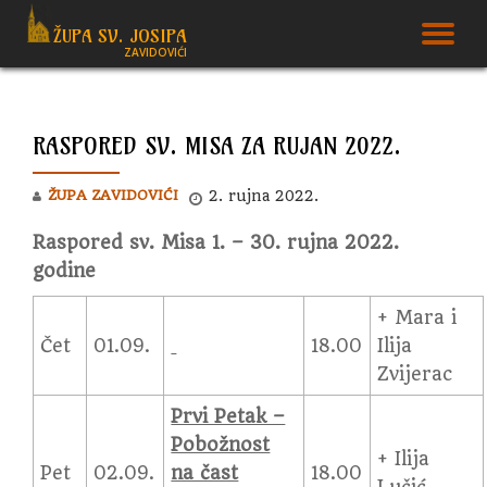
ŽUPA SV. JOSIPA
T
ZAVIDOVIĆI
Skip
to
N
content
RASPORED SV. MISA ZA RUJAN 2022.
ŽUPA ZAVIDOVIĆI
2. rujna 2022.
Raspored sv. Misa 1. – 30. rujna 2022.
godine
+ Mara i
Čet
01.09.
18.00
Ilija
Zvijerac
Prvi Petak –
Pobožnost
+ Ilija
Pet
02.09.
na čast
18.00