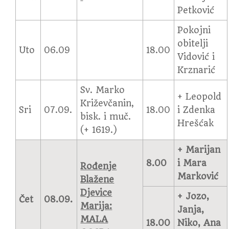
Petković
Pokojni
obitelji
Uto
06.09
18.00
Vidović i
Krznarić
Sv. Marko
+ Leopold
Križevčanin,
Sri
07.09.
18.00
i Zdenka
bisk. i muč.
Hrešćak
(+ 1619.)
+ Marijan
8.00
i Mara
Rođenje
Marković
Blažene
Djevice
+ Jozo,
Čet
08.09.
Marija:
Janja,
MALA
18.00
Niko, Ana