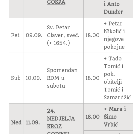
GOSPA
i Anto
Dunđer
+ Petar
Sv. Petar
Nikolić i
Pet
09.09.
Claver, sveć.
18.00
njegove
(+ 1654.)
pokojne
+ Tado
Tomić i
Spomendan
pok.
Sub
10.09.
BDM u
18.00
obitelji
subotu
Tomić i
Samardžić
+ Mara i
24.
18.00
Šimo
NEDJELJA
Ned
11.09.
Vrbić
KROZ