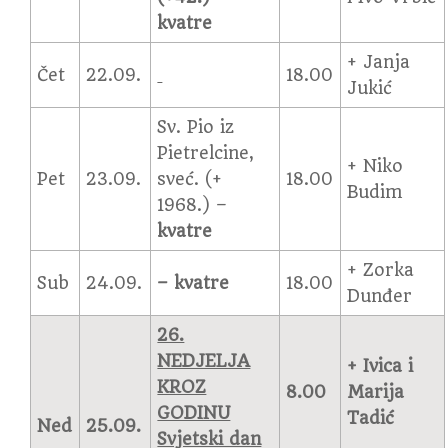
kvatre
+ Janja
Čet
22.09.
18.00
Jukić
Sv. Pio iz
Pietrelcine,
+ Niko
Pet
23.09.
sveć. (+
18.00
Budim
1968.) –
kvatre
+ Zorka
Sub
24.09.
– kvatre
18.00
Dunđer
26.
NEDJELJA
+ Ivica i
KROZ
8.00
Marija
GODINU
Tadić
Ned
25.09.
Svjetski dan