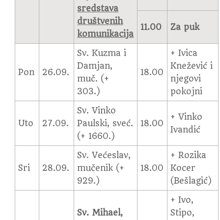
sredstava
društvenih
11.00
Za puk
komunikacija
Sv. Kuzma i
+ Ivica
Damjan,
Knežević i
Pon
26.09.
18.00
muč. (+
njegovi
303.)
pokojni
Sv. Vinko
+ Vinko
Uto
27.09.
Paulski, sveć.
18.00
Ivandić
(+ 1660.)
Sv. Većeslav,
+ Rozika
Sri
28.09.
mučenik (+
18.00
Kocer
929.)
(Bešlagić)
+ Ivo,
Sv. Mihael,
Stipo,