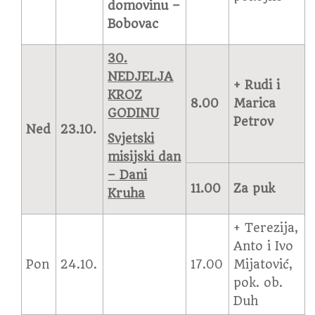
domovinu –
Bobovac
30.
NEDJELJA
+ Rudi i
KROZ
8.00
Marica
GODINU
Petrov
Ned
23.10.
Svjetski
misijski dan
– Dani
11.00
Za puk
Kruha
+ Terezija,
Anto i Ivo
Pon
24.10.
17.00
Mijatović,
pok. ob.
Duh