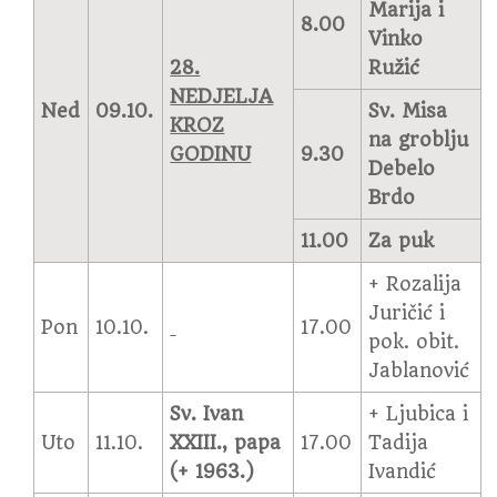
Marija i
8.00
Vinko
28.
Ružić
NEDJELJA
Ned
09.10.
Sv. Misa
KROZ
na groblju
GODINU
9.30
Debelo
Brdo
11.00
Za puk
+ Rozalija
Juričić i
Pon
10.10.
17.00
pok. obit.
Jablanović
Sv. Ivan
+ Ljubica i
Uto
11.10.
XXIII., papa
17.00
Tadija
(+ 1963.)
Ivandić