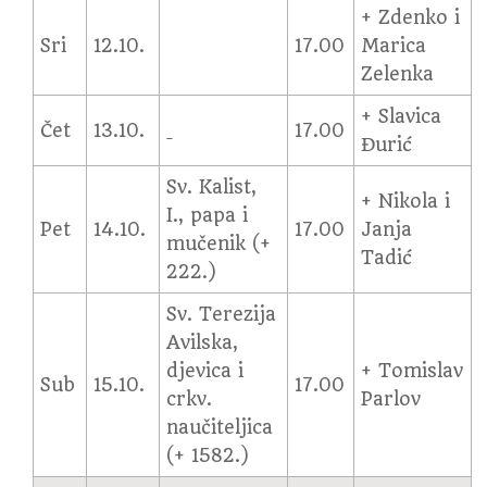
+ Zdenko i
Sri
12.10.
17.00
Marica
Zelenka
+ Slavica
Čet
13.10.
17.00
Đurić
Sv. Kalist,
+ Nikola i
I., papa i
Pet
14.10.
17.00
Janja
mučenik (+
Tadić
222.)
Sv. Terezija
Avilska,
djevica i
+ Tomislav
Sub
15.10.
17.00
crkv.
Parlov
naučiteljica
(+ 1582.)