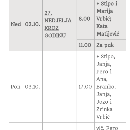
+ Stipo i
Marija
27.
8.00
Vrbić;
NEDJELJA
Ned
02.10.
Kata
KROZ
Matijević
GODINU
11.00
Za puk
+ Stipo,
Janja,
Pero i
Ana,
Pon
03.10.
17.00
Branko,
Janja,
Jozo i
Zrinka
Vrbić
vlč. Pero