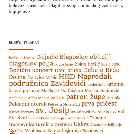
kolovoza proslavila blagdan svoga nebeskog zaštitnika,
koji je ove
KLJUČNI POJMOVI
Blagoslov obitelji
Biljačić
berba kukuruza
blagoslov polja
Bojan Ivešić
bogoslužje
Božić 2020.
Debelo Brdo
Božićni koncert
Dani kruha
HKD Napredak
Dolina
fra Ivica Vrbić
podružnica Zavidovići
krizma
hodočašće
križni put
Maškare
Nadbiskup Marko Jozinović
KTA
patron župe
patron
nadbiskup vrhbosanski
Petrinja
prva pričest
Pokladni utorak
Potres u Hrvatskoj
sv. Josip
sv. Vid
susret zborova
sv. Mihovil
sv. Nikola
Svi Sveti
Travnik
Svjetski dan misija
Tomo Vukšić
Uskrs
trodnevnica
turnir u prstenu
Vazmeno bdijenje
Vinište
Vrhbosanska nadbiskupija
Zavidovići