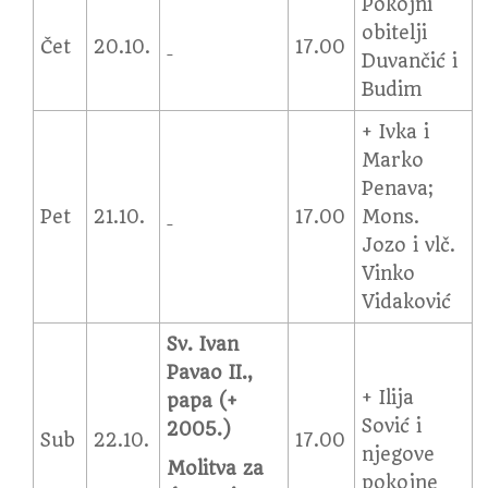
Pokojni
obitelji
Čet
20.10.
17.00
Duvančić i
Budim
+ Ivka i
Marko
Penava;
Pet
21.10.
17.00
Mons.
Jozo i vlč.
Vinko
Vidaković
Sv. Ivan
Pavao II.,
+ Ilija
papa (+
Sović i
2005.)
Sub
22.10.
17.00
njegove
Molitva za
pokojne