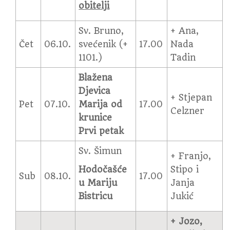
obitelji
Sv. Bruno,
+ Ana,
Čet
06.10.
svećenik (+
17.00
Nada
1101.)
Tadin
Blažena
Djevica
+ Stjepan
Pet
07.10.
Marija od
17.00
Celzner
krunice
Prvi petak
Sv. Šimun
+ Franjo,
Hodočašće
Stipo i
Sub
08.10.
17.00
u Mariju
Janja
Bistricu
Jukić
+ Jozo,