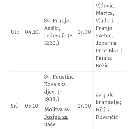
Vidović;
Marica,
Sv. Franjo
Vlado i
Asiški,
Franjo
Uto
04.10.
17.00
redovnik (+
Svetec;
1226.)
Jozefina
Prce Blaž i
Fanika
Božić
Sv. Faustina
Kovalska
djev. (+
Za pale
1938.)
branitelje;
Sri
05.10.
17.00
Molitva sv.
Nikica
Josipu za
Duvančić
naše