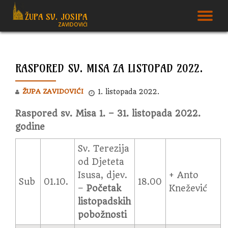
ŽUPA SV. JOSIPA
T
ZAVIDOVIĆI
Skip
to
N
content
RASPORED SV. MISA ZA LISTOPAD 2022.
ŽUPA ZAVIDOVIĆI
1. listopada 2022.
Raspored sv. Misa 1. – 31. listopada 2022.
godine
Sv. Terezija
od Djeteta
Isusa, djev.
+ Anto
Sub
01.10.
18.00
–
Početak
Knežević
listopadskih
pobožnosti