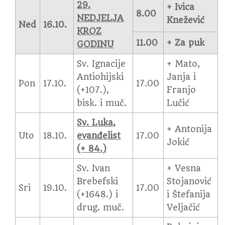
29.
+ Ivica
8.00
NEDJELJA
Knežević
Ned
16.10.
KROZ
11.00
+ Za puk
GODINU
Sv. Ignacije
+ Mato,
Antiohijski
Janja i
Pon
17.10.
17.00
(+107.),
Franjo
bisk. i muč.
Lučić
Sv. Luka,
+ Antonija
Uto
18.10.
evanđelist
17.00
Jokić
(+ 84.)
Sv. Ivan
+ Vesna
Brebefski
Stojanović
Sri
19.10.
17.00
(+1648.) i
i Štefanija
drug. muč.
Veljačić