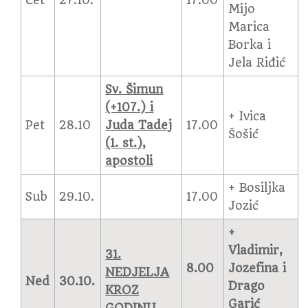
Čet
27.10.
17.00
Mijo
Marica
Borka i
Jela Riđić
Sv. Šimun
(+107.) i
+ Ivica
Pet
28.10
Juda Tadej
17.00
Šošić
(1. st.),
apostoli
+ Bosiljka
Sub
29.10.
17.00
Jozić
+
Vladimir,
31.
8.00
Jozefina i
NEDJELJA
Ned
30.10.
Drago
KROZ
Garić