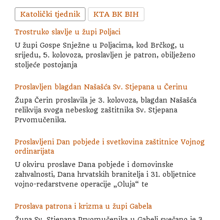
Katolički tjednik
KTA BK BIH
Trostruko slavlje u župi Poljaci
U župi Gospe Snježne u Poljacima, kod Brčkog, u
srijedu, 5. kolovoza, proslavljen je patron, obilježeno
stoljeće postojanja
Proslavljen blagdan Našašća Sv. Stjepana u Čerinu
Župa Čerin proslavila je 3. kolovoza, blagdan Našašća
relikvija svoga nebeskog zaštitnika Sv. Stjepana
Prvomučenika.
Proslavljeni Dan pobjede i svetkovina zaštitnice Vojnog
ordinarijata
U okviru proslave Dana pobjede i domovinske
zahvalnosti, Dana hrvatskih branitelja i 31. obljetnice
vojno-redarstvene operacije „Oluja“ te
Proslava patrona i krizma u župi Gabela
Župa Sv. Stjepana Prvomučenika u Gabeli svečano je 3.