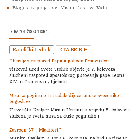
Blagoslov polja i sv. Misa u čast sv. Vida
IZ KATOLIČKOG TISKA …
Katolički tjednik
KTA BK BIH
Objavljen raspored Papina pohoda Francuskoj
Tiskovni ured Svete Stolice objavio je 7. kolovoza
službeni raspored apostolskog putovanja pape Leona
XIV. u Francusku, tijekom
Misa za poginule i stradale dijecezanske svećenike i
bogoslove
U svetištu Kraljice Mira u Hrasnu u srijedu 5. kolovoza
služena je sveta misa za duše poginulih i
Završen 37. „Mladifest“
Misnim slavljem u zoru 6. kolovoza, na brdu Križevac