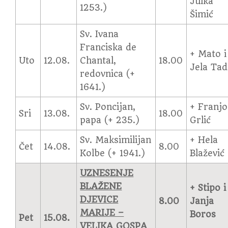
Julka
1253.)
Šimić
Sv. Ivana
Franciska de
+ Mato i
Uto
12.08.
Chantal,
18.00
Jela Tad
redovnica (+
1641.)
Sv. Poncijan,
+ Franjo
Sri
13.08.
18.00
papa (+ 235.)
Grlić
Sv. Maksimilijan
+ Hela
Čet
14.08.
8.00
Kolbe (+ 1941.)
Blažević
UZNESENJE
BLAŽENE
+ Stipo i
DJEVICE
8.00
Janja
MARIJE –
Boros
Pet
15.08.
VELIKA GOSPA