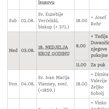
Isusovu
Sv. Euzebije
+ Josef
Sub
02.08.
Verčelski,
18.00
Rohr
biskup (+ 371.)
+ Tadija
Duvančić
8.00
18. NEDJELJA
njegove
Ned
03.08.
KROZ GODINU
pokojne
11.00
Za puk
+ Dimita
Sv. Ivan Marija
Valerije 
Pon
04.08.
Vianney, sveć.
18.00
Željko
(+1859.)
Sobolj
+ Vinko