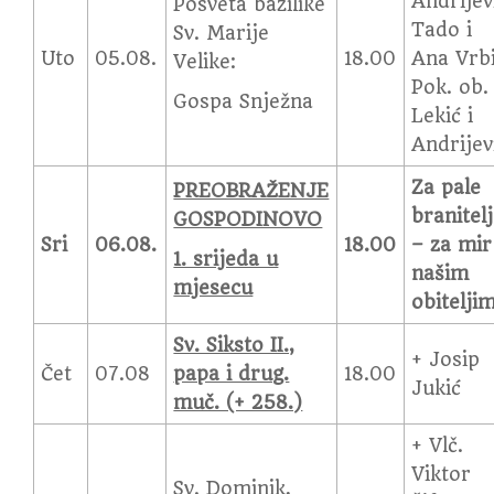
Andrijev
Posveta bazilike
Tado i
Sv. Marije
Uto
05.08.
18.00
Ana Vrbi
Velike:
Pok. ob.
Gospa Snježna
Lekić i
Andrijev
Za pale
PREOBRAŽENJE
branitel
GOSPODINOVO
Sri
06.08.
18.00
– za mir
1. srijeda u
našim
mjesecu
obitelji
Sv. Siksto II.,
+ Josip
Čet
07.08
papa i drug.
18.00
Jukić
muč. (+ 258.)
+ Vlč.
Viktor
Sv. Dominik,