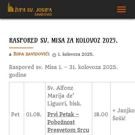
ŽUPA SV. JOSIPA
T
ZAVIDOVIĆI
Skip
to
N
content
RASPORED SV. MISA ZA KOLOVOZ 2025.
ŽUPA ZAVIDOVIĆI
1. kolovoza 2025.
Raspored sv. Misa 1. – 31. kolovoza 2025.
godine
Sv. Alfonz
Marija de’
Liguori, bisk.
+ Janjko
Pet
01.08.
Prvi Petak –
18.00
Šošić
Pobožnost
Presvetom Srcu