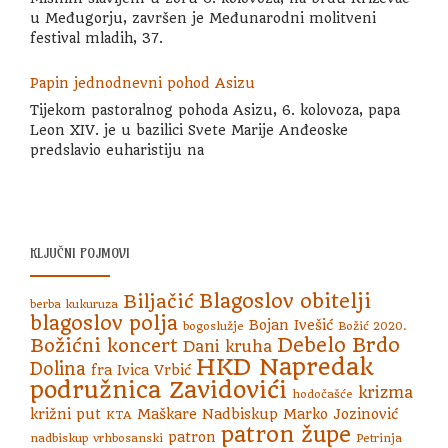
u Međugorju, završen je Međunarodni molitveni
festival mladih, 37.
Papin jednodnevni pohod Asizu
Tijekom pastoralnog pohoda Asizu, 6. kolovoza, papa
Leon XIV. je u bazilici Svete Marije Anđeoske
predslavio euharistiju na
KLJUČNI POJMOVI
Blagoslov obitelji
Biljačić
berba kukuruza
blagoslov polja
Bojan Ivešić
bogoslužje
Božić 2020.
Debelo Brdo
Božićni koncert
Dani kruha
HKD Napredak
Dolina
fra Ivica Vrbić
podružnica Zavidovići
krizma
hodočašće
križni put
Maškare
Nadbiskup Marko Jozinović
KTA
patron župe
patron
nadbiskup vrhbosanski
Petrinja