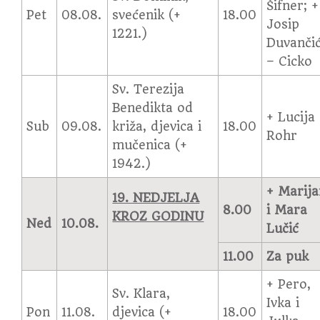
Šifner; +
Pet
08.08.
svećenik (+
18.00
Josip
1221.)
Duvanči
– Cicko
Sv. Terezija
Benedikta od
+ Lucija
Sub
09.08.
križa, djevica i
18.00
Rohr
mučenica (+
1942.)
+ Marij
19. NEDJELJA
8.00
i Mara
KROZ GODINU
Ned
10.08.
Lučić
11.00
Za puk
+ Pero,
Sv. Klara,
Ivka i
Pon
11.08.
djevica (+
18.00