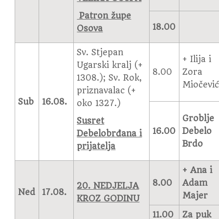
Patron župe
18.00
Osova
Sv. Stjepan
+ Ilija i
Ugarski kralj (+
8.00
Zora
1308.); Sv. Rok,
Miočevi
priznavalac (+
Sub
16.08.
oko 1327.)
Groblje
Susret
16.00
Debelo
Debelobrđana i
Brdo
prijatelja
+ Ana i
8.00
Adam
20. NEDJELJA
Ned
17.08.
Majer
KROZ GODINU
11.00
Za puk