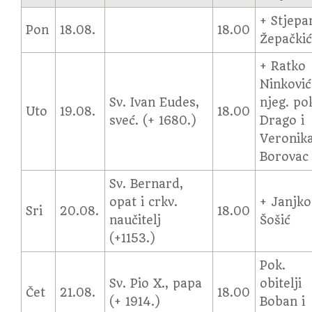
+ Stjepa
Pon
18.08.
18.00
Žepački
+ Ratko
Ninković
Sv. Ivan Eudes,
njeg. pok
Uto
19.08.
18.00
sveć. (+ 1680.)
Drago i
Veronik
Borovac
Sv. Bernard,
opat i crkv.
+ Janjko
Sri
20.08.
18.00
naučitelj
Šošić
(+1153.)
Pok.
Sv. Pio X., papa
obitelji
Čet
21.08.
18.00
(+ 1914.)
Boban i