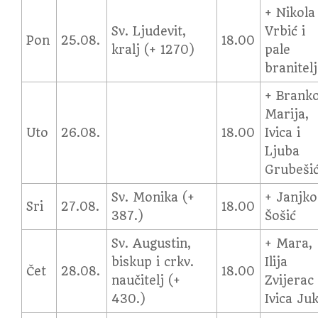
+ Nikola
Sv. Ljudevit,
Vrbić i
Pon
25.08.
18.00
kralj (+ 1270)
pale
branitel
+ Branko
Marija,
Uto
26.08.
18.00
Ivica i
Ljuba
Grubeši
Sv. Monika (+
+ Janjko
Sri
27.08.
18.00
387.)
Šošić
Sv. Augustin,
+ Mara,
biskup i crkv.
Ilija
Čet
28.08.
18.00
naučitelj (+
Zvijerac 
430.)
Ivica Juk