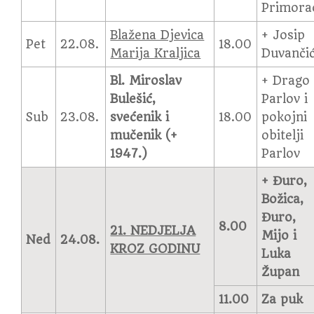
Primora
Blažena Djevica
+ Josip
Pet
22.08.
18.00
Marija Kraljica
Duvanči
Bl. Miroslav
+ Drago
Bulešić,
Parlov i
Sub
23.08.
svećenik i
18.00
pokojni
mučenik (+
obitelji
1947.)
Parlov
+ Đuro,
Božica,
Đuro,
8.00
21. NEDJELJA
Mijo i
Ned
24.08.
KROZ GODINU
Luka
Župan
11.00
Za puk