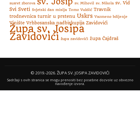
sv. Josip
sv. Vid
susret zborova
sv. Mihovil
sv. Nikola
Svi Sveti
Travnik
Svjetski dan misija
Tomo Vukšić
Uskrs
trodnevnica
turnir u prstenu
Vazmeno bdijenje
Vinište
Vrhbosanska nadbiskupija
Zavidovići
Župa sv. Josipa
Zavidovići
župa Čajdraš
župa zavidovići
S
© 2019.-2026. ŽUPA SV. JOSIPA ZAVIDOVIĆI
Sadržaji s ovih stranica se mogu prenositi bez posebne dozvole uz obvezno
e
navođenje izvora.
c
o
n
d