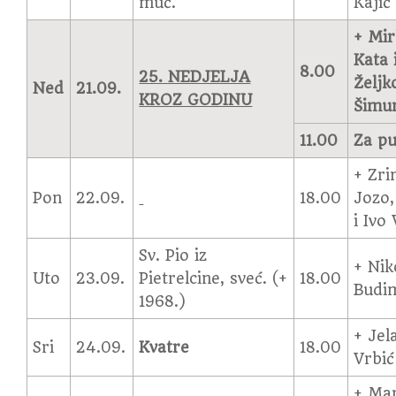
muč.
Kajić
+ Mir
Kata 
8.00
25. NEDJELJA
Željk
Ned
21.09.
KROZ GODINU
Šimu
11.00
Za p
+ Zri
Pon
22.09.
18.00
Jozo
i Ivo
Sv. Pio iz
+ Nik
Uto
23.09.
Pietrelcine, sveć. (+
18.00
Budi
1968.)
+ Jel
Sri
24.09.
Kvatre
18.00
Vrbić
+ Mar