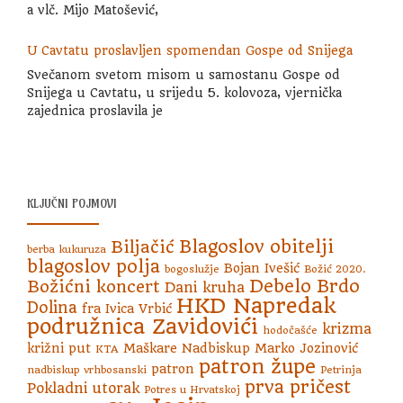
a vlč. Mijo Matošević,
U Cavtatu proslavljen spomendan Gospe od Snijega
Svečanom svetom misom u samostanu Gospe od
Snijega u Cavtatu, u srijedu 5. kolovoza, vjernička
zajednica proslavila je
KLJUČNI POJMOVI
Blagoslov obitelji
Biljačić
berba kukuruza
blagoslov polja
Bojan Ivešić
bogoslužje
Božić 2020.
Debelo Brdo
Božićni koncert
Dani kruha
HKD Napredak
Dolina
fra Ivica Vrbić
podružnica Zavidovići
krizma
hodočašće
križni put
Maškare
Nadbiskup Marko Jozinović
KTA
patron župe
patron
nadbiskup vrhbosanski
Petrinja
prva pričest
Pokladni utorak
Potres u Hrvatskoj