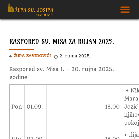
ŽUPA SV. JOSIPA
T
ZAVIDOVIĆI
Skip
to
N
content
RASPORED SV. MISA ZA RUJAN 2025.
ŽUPA ZAVIDOVIĆI
2. rujna 2025.
Raspored sv. Misa 1. – 30. rujna 2025.
godine
+ Nik
Mara
Pon
01.09.
18.00
Jozić 
njiho
poko
+ Ilij