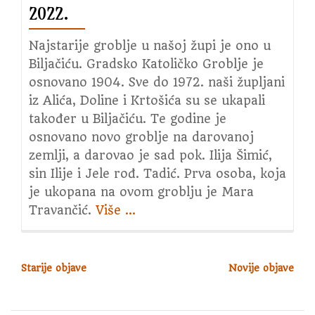
2022.
Najstarije groblje u našoj župi je ono u
Biljačiću. Gradsko Katoličko Groblje je
osnovano 1904. Sve do 1972. naši župljani
iz Alića, Doline i Krtošića su se ukapali
također u Biljačiću. Te godine je
osnovano novo groblje na darovanoj
zemlji, a darovao je sad pok. Ilija Šimić,
sin Ilije i Jele rođ. Tadić. Prva osoba, koja
je ukopana na ovom groblju je Mara
Travančić.
Više
about
…
Blagoslov
polja
i
Starije objave
Novije objave
N
sv.
A
Misa