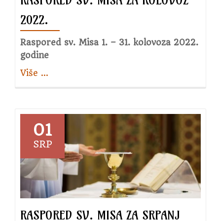
RASPORED SV. MISA ZA KOLOVOZ
2022.
Raspored sv. Misa 1. – 31. kolovoza 2022.
godine
Više
about
…
Raspored
sv.
Misa
za
01
kolovoz
SRP
2022.
RASPORED SV. MISA ZA SRPANJ