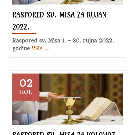
RASPORED SV. MISA ZA RUJAN
2022.
Raspored sv. Misa 1. – 30. rujna 2022.
godine
Više
about
…
Raspored
sv.
Misa
za
02
rujan
KOL
2022.