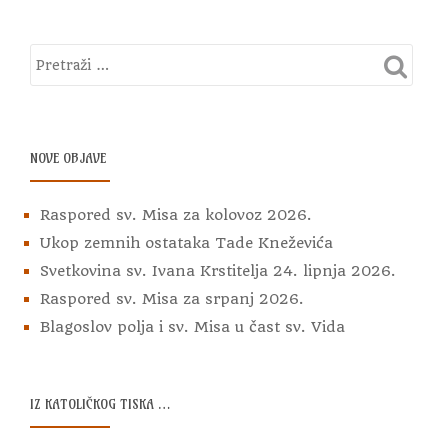
V
na
I
groblju
G
u
A
Dolini
C
8.
I
svibnja
J
NOVE OBJAVE
2022.
A
O
Raspored sv. Misa za kolovoz 2026.
B
J
Ukop zemnih ostataka Tade Kneževića
A
Svetkovina sv. Ivana Krstitelja 24. lipnja 2026.
V
Raspored sv. Misa za srpanj 2026.
A
Blagoslov polja i sv. Misa u čast sv. Vida
IZ KATOLIČKOG TISKA …