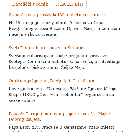
Katolički tjednik
KTA BK BIH
Župa Crkvica proslavila 150. obljetnicu osnutka
Na 19. nedjelju kroz godinu, 9. kolovoza župa
Bezgrešnog začeća Blažene Djevice Marije u zeničkom
naselju Crkvica svečano
Sveti Dominik proslavljen u Subotici
Svečano euharistijsko slavlje prigodom proslave
Svetoga Dominika u subotu, 8. kolovoza, predvodio je
banjolučki biskup mons. Željko Majić
Održano još jedno „Dječje ljeto“ na Stupu
I ove godine župa Uznesenja Blažene Djevice Marije
Stup i HKUD „Don Ivan Trobentar“ organizirali su
svake subote
Papa će 7. rujna ponovno posjetiti svetište Majke
Dobrog Savjeta…
Papa Leon XIV. vraća se u Genazzano, malo mjesto