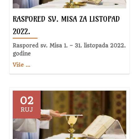
Drinskih
mučenica
RASPORED SV. MISA ZA LISTOPAD
u
Dolini
2022.
Raspored sv. Misa 1. – 31. listopada 2022.
godine
Više
about
…
Raspored
sv.
Misa
za
02
listopad
RUJ
2022.