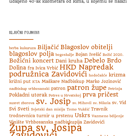
udaljeno 40-ak kilometara od Rima, u kojemu se nalazi
KLJUČNI POJMOVI
Blagoslov obitelji
Biljačić
berba kukuruza
blagoslov polja
Bojan Ivešić
bogoslužje
Božić 2020.
Debelo Brdo
Božićni koncert
Dani kruha
HKD Napredak
Dolina
fra Ivica Vrbić
podružnica Zavidovići
krizma
hodočašće
križni put
Maškare
Nadbiskup Marko Jozinović
KTA
patron župe
patron
nadbiskup vrhbosanski
Petrinja
prva pričest
Pokladni utorak
Potres u Hrvatskoj
sv. Josip
sv. Vid
susret zborova
sv. Mihovil
sv. Nikola
Svi Sveti
Travnik
Svjetski dan misija
Tomo Vukšić
Uskrs
trodnevnica
turnir u prstenu
Vazmeno bdijenje
Vinište
Vrhbosanska nadbiskupija
Zavidovići
Župa sv. Josipa
Zavidovići