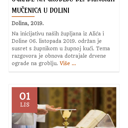
MUČENICA U DOLINI
Dolina, 2019.
Na inicijativu naših župljana iz Alića i
Doline 06. listopada 2019. održan je
susret s župnikom u župnoj kući. Tema
razgovora je obnova dotrajale drvene
ograde na groblju.
Više
about
…
Početak
radova
na
obnovi
01
ograde
LIS
na
groblju
bl.