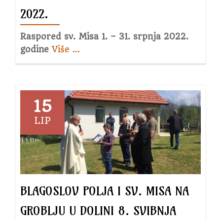
2022.
Raspored sv. Misa 1. – 31. srpnja 2022.
godine
Više
about
…
Raspored
sv.
Misa
za
15
srpanj
LIP
2022.
BLAGOSLOV POLJA I SV. MISA NA
GROBLJU U DOLINI 8. SVIBNJA