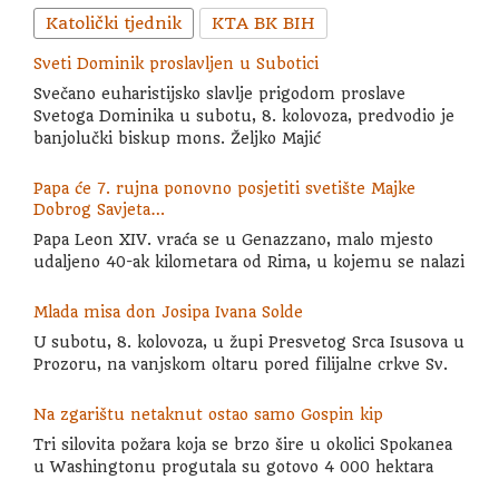
Katolički tjednik
KTA BK BIH
Sveti Dominik proslavljen u Subotici
Svečano euharistijsko slavlje prigodom proslave
Svetoga Dominika u subotu, 8. kolovoza, predvodio je
banjolučki biskup mons. Željko Majić
Papa će 7. rujna ponovno posjetiti svetište Majke
Dobrog Savjeta…
Papa Leon XIV. vraća se u Genazzano, malo mjesto
udaljeno 40-ak kilometara od Rima, u kojemu se nalazi
Mlada misa don Josipa Ivana Solde
U subotu, 8. kolovoza, u župi Presvetog Srca Isusova u
Prozoru, na vanjskom oltaru pored filijalne crkve Sv.
Na zgarištu netaknut ostao samo Gospin kip
Tri silovita požara koja se brzo šire u okolici Spokanea
u Washingtonu progutala su gotovo 4 000 hektara