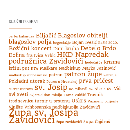
KLJUČNI POJMOVI
Blagoslov obitelji
Biljačić
berba kukuruza
blagoslov polja
Bojan Ivešić
bogoslužje
Božić 2020.
Debelo Brdo
Božićni koncert
Dani kruha
HKD Napredak
Dolina
fra Ivica Vrbić
podružnica Zavidovići
krizma
hodočašće
križni put
Maškare
Nadbiskup Marko Jozinović
KTA
patron župe
patron
nadbiskup vrhbosanski
Petrinja
prva pričest
Pokladni utorak
Potres u Hrvatskoj
sv. Josip
sv. Vid
susret zborova
sv. Mihovil
sv. Nikola
Svi Sveti
Travnik
Svjetski dan misija
Tomo Vukšić
Uskrs
trodnevnica
turnir u prstenu
Vazmeno bdijenje
Vinište
Vrhbosanska nadbiskupija
Zavidovići
Župa sv. Josipa
Zavidovići
župa Čajdraš
župa zavidovići