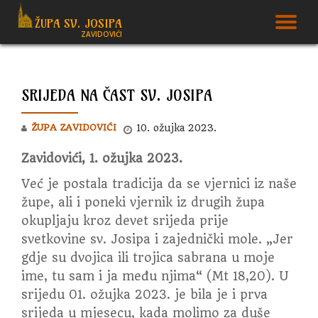
ŽUPA SV. JOSIPA
T
ZAVIDOVIĆI
Skip
to
N
content
SRIJEDA NA ČAST SV. JOSIPA
ŽUPA ZAVIDOVIĆI
10. ožujka 2023.
Zavidovići, 1. ožujka 2023.
Već je postala tradicija da se vjernici iz naše
župe, ali i poneki vjernik iz drugih župa
okupljaju kroz devet srijeda prije
svetkovine sv. Josipa i zajednički mole.
„Jer
gdje su dvojica ili trojica sabrana u moje
ime, tu sam i ja među njima“ (Mt 18,20). U
srijedu 01. ožujka 2023. je bila je i prva
srijeda u mjesecu, kada molimo za duše