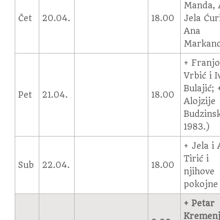
Manda, 
Čet
20.04.
18.00
Jela Ćur
Ana
Markano
+ Franj
Vrbić i I
Bulajić; 
Pet
21.04.
18.00
Alojzije
Budzinsk
1983.)
+ Jela i
Tirić i
Sub
22.04.
18.00
njihove
pokojne
+ Petar
Kremenj