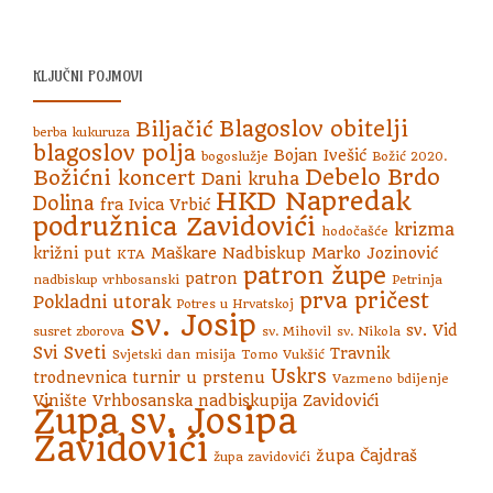
KLJUČNI POJMOVI
Blagoslov obitelji
Biljačić
berba kukuruza
blagoslov polja
Bojan Ivešić
bogoslužje
Božić 2020.
Debelo Brdo
Božićni koncert
Dani kruha
HKD Napredak
Dolina
fra Ivica Vrbić
podružnica Zavidovići
krizma
hodočašće
križni put
Maškare
Nadbiskup Marko Jozinović
KTA
patron župe
patron
nadbiskup vrhbosanski
Petrinja
prva pričest
Pokladni utorak
Potres u Hrvatskoj
sv. Josip
sv. Vid
susret zborova
sv. Mihovil
sv. Nikola
Svi Sveti
Travnik
Svjetski dan misija
Tomo Vukšić
Uskrs
trodnevnica
turnir u prstenu
Vazmeno bdijenje
Vinište
Vrhbosanska nadbiskupija
Zavidovići
Župa sv. Josipa
Zavidovići
župa Čajdraš
župa zavidovići