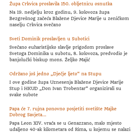
Župa Crkvica proslavila 150. obljetnicu osnutka
Na 19. nedjelju kroz godinu, 9. kolovoza župa
Bezgrešnog začeća Blažene Djevice Marije u zeničkom
naselju Crkvica svečano
Sveti Dominik proslavljen u Subotici
Svečano euharistijsko slavlje prigodom proslave
Svetoga Dominika u subotu, 8. kolovoza, predvodio je
banjolučki biskup mons. Željko Majić
Održano još jedno „Dječje ljeto“ na Stupu
I ove godine župa Uznesenja Blažene Djevice Marije
Stup i HKUD „Don Ivan Trobentar“ organizirali su
svake subote
Papa će 7. rujna ponovno posjetiti svetište Majke
Dobrog Savjeta…
Papa Leon XIV. vraća se u Genazzano, malo mjesto
udaljeno 40-ak kilometara od Rima, u kojemu se nalazi