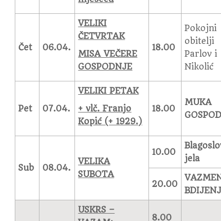
VELIKI
Pokojni
ČETVRTAK
obitelji
Čet
06.04.
18.00
MISA VEČERE
Parlov i
GOSPODNJE
Nikolić
VELIKI PETAK
MUKA
Pet
07.04.
+ vlč. Franjo
18.00
GOSPO
Kopić (+ 1929.)
Blagoslo
10.00
jela
VELIKA
Sub
08.04.
SUBOTA
VAZME
20.00
BDIJEN
USKRS –
8.00