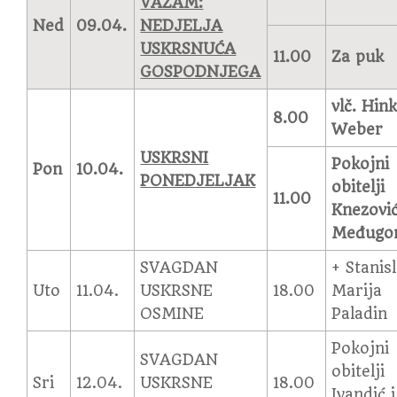
VAZAM:
Ned
09.04.
NEDJELJA
USKRSNUĆA
11.00
Za puk
GOSPODNJEGA
vlč. Hin
8.00
Weber
USKRSNI
Pokojni
Pon
10.04.
PONEDJELJAK
obitelji
11.00
Knezović
Međugo
SVAGDAN
+ Stanisl
Uto
11.04.
USKRSNE
18.00
Marija
OSMINE
Paladin
Pokojni
SVAGDAN
obitelji
Sri
12.04.
USKRSNE
18.00
Ivandić i