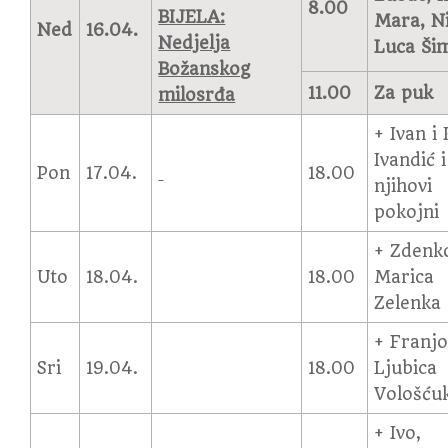
8.00
BIJELA:
Mara, Ni
Ned
16.04.
Nedjelja
Luca Ši
Božanskog
11.00
Za puk
milosrđa
+ Ivan i
Ivandić i
Pon
17.04.
18.00
njihovi
pokojni
+ Zdenko
Uto
18.04.
18.00
Marica
Zelenka
+ Franjo
Sri
19.04.
18.00
Ljubica
Vološću
+ Ivo,