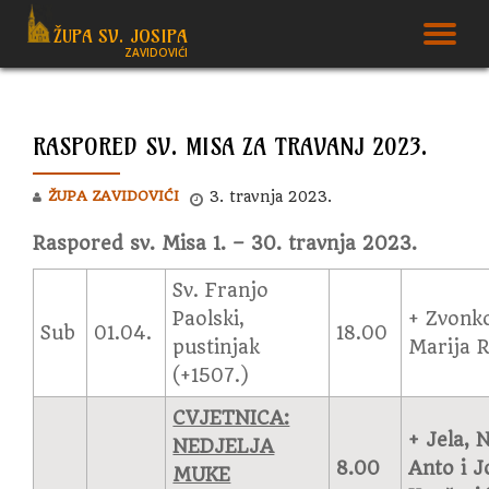
ŽUPA SV. JOSIPA
T
ZAVIDOVIĆI
Skip
to
N
content
RASPORED SV. MISA ZA TRAVANJ 2023.
ŽUPA ZAVIDOVIĆI
3. travnja 2023.
Raspored sv. Misa 1. – 30. travnja 2023.
Sv. Franjo
Paolski,
+ Zvonko
Sub
01.04.
18.00
pustinjak
Marija R
(+1507.)
CVJETNICA:
+ Jela, 
NEDJELJA
8.00
Anto i J
MUKE