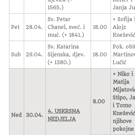
1565.)
Janja Ju
Sv. Petar
+ Sofija 
Pet
28.04.
Chanel, sveć. i
18.00
Alojz
muč. (+ 1841.)
Kneževi
Sv. Katarina
Pok. obit
Sub
29.04.
Sijenska, djev.
18.00
Martinov
(+ 1380.)
Lučić
+ Niko i
Matija
Mijatovi
Stipo, J
8.00
i Tomo
4. USKRSNA
Knežević
Ned
30.04.
NEDJELJA
njihove
pokojne