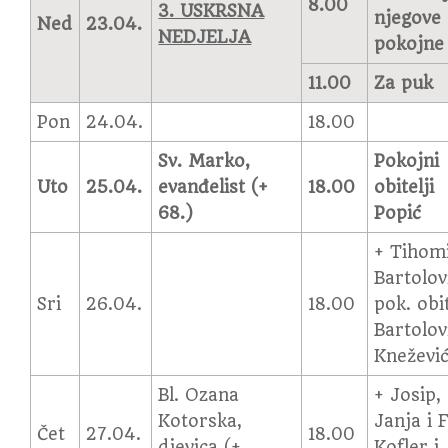
8.00
3. USKRSNA
njegove
Ned
23.04.
NEDJELJA
pokojne
11.00
Za puk
Pon
24.04.
18.00
Sv. Marko,
Pokojni
Uto
25.04.
evanđelist (+
18.00
obitelji
68.)
Popić
+ Tihom
Bartolovi
Sri
26.04.
18.00
pok. obit
Bartolovi
Kneževi
Bl. Ozana
+ Josip,
Kotorska,
Janja i 
Čet
27.04.
18.00
djevica (+
Kofler i