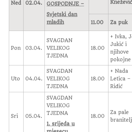
Kneževi
Ned
02.04.
GOSPODNJE –
Svjetski dan
mladih
11.00
Za puk
+ Ivka, 
SVAGDAN
Jukić i
Pon
03.04.
VELIKOG
18.00
njihove
TJEDNA
pokojne
SVAGDAN
+ Nada
Uto
04.04.
VELIKOG
18.00
Letica –
TJEDNA
Riđić
SVAGDAN
VELIKOG
Za pale
TJEDNA
Sri
05.04.
18.00
branitel
1. srijeda u
mjesecu