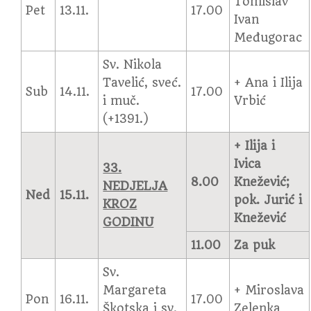
Tomislav
Pet
13.11.
17.00
Ivan
Međugorac
Sv. Nikola
Tavelić, sveć.
+ Ana i Ilija
Sub
14.11.
17.00
i muč.
Vrbić
(+1391.)
+ Ilija i
Ivica
33.
8.00
Knežević;
NEDJELJA
Ned
15.11.
pok. Jurić i
KROZ
Knežević
GODINU
11.00
Za puk
Sv.
Margareta
+ Miroslava
Pon
16.11.
17.00
Škotska i sv.
Zelenka