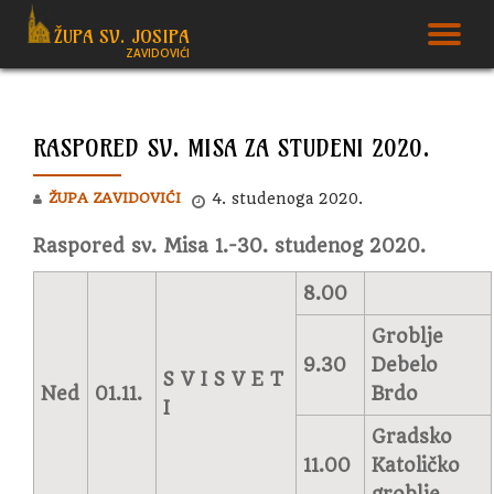
ŽUPA SV. JOSIPA
T
ZAVIDOVIĆI
Skip
to
N
content
RASPORED SV. MISA ZA STUDENI 2020.
ŽUPA ZAVIDOVIĆI
4. studenoga 2020.
Raspored sv. Misa 1.-30. studenog 2020.
8.00
Groblje
9.30
Debelo
S V I S V E T
Ned
01.11.
Brdo
I
Gradsko
11.00
Katoličko