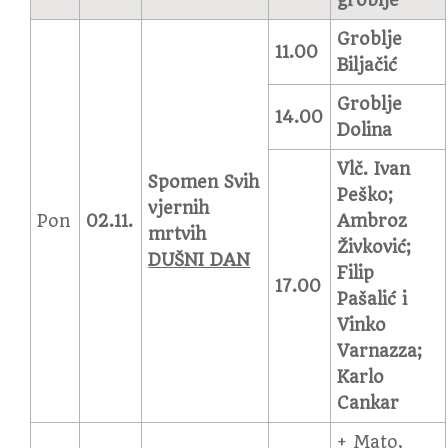
groblje
Groblje
11.00
Biljačić
Groblje
14.00
Dolina
Vlč. Ivan
Spomen Svih
Peško;
vjernih
Pon
02.11.
Ambroz
mrtvih
Živković;
DUŠNI DAN
Filip
17.00
Pašalić i
Vinko
Varnazza;
Karlo
Cankar
+ Mato,