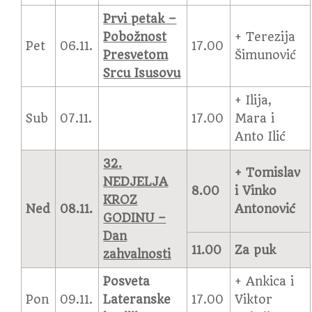
Prvi petak –
Pobožnost
+ Terezija
Pet
06.11.
17.00
Presvetom
Šimunović
Srcu Isusovu
+ Ilija,
Sub
07.11.
17.00
Mara i
Anto Ilić
32.
+ Tomislav
NEDJELJA
8.00
i Vinko
KROZ
Ned
08.11.
Antonović
GODINU –
Dan
11.00
Za puk
zahvalnosti
Posveta
+ Ankica i
Pon
09.11.
Lateranske
17.00
Viktor