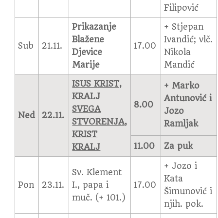
Filipović
Prikazanje
+ Stjepan
Blažene
Ivandić; vlč.
Sub
21.11.
17.00
Djevice
Nikola
Marije
Mandić
ISUS KRIST,
+ Marko
KRALJ
Antunović i
8.00
SVEGA
Jozo
Ned
22.11.
STVORENJA,
Ramljak
KRIST
11.00
Za puk
KRALJ
+ Jozo i
Sv. Klement
Kata
Pon
23.11.
I., papa i
17.00
Šimunović i
muč. (+ 101.)
njih. pok.