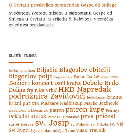
U Cavtatu proslavljen spomendan Gospe od Snijega
Svečanom svetom misom u samostanu Gospe od
Snijega u Cavtatu, u srijedu 5. kolovoza, vjernička
zajednica proslavila je
KLJUČNI POJMOVI
Blagoslov obitelji
Biljačić
berba kukuruza
blagoslov polja
Bojan Ivešić
bogoslužje
Božić 2020.
Debelo Brdo
Božićni koncert
Dani kruha
HKD Napredak
Dolina
fra Ivica Vrbić
podružnica Zavidovići
krizma
hodočašće
križni put
Maškare
Nadbiskup Marko Jozinović
KTA
patron župe
patron
nadbiskup vrhbosanski
Petrinja
prva pričest
Pokladni utorak
Potres u Hrvatskoj
sv. Josip
sv. Vid
susret zborova
sv. Mihovil
sv. Nikola
Svi Sveti
Travnik
Svjetski dan misija
Tomo Vukšić