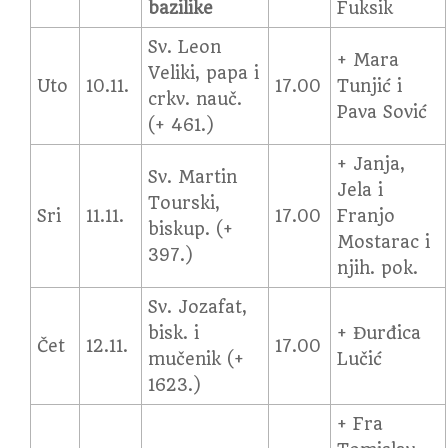
bazilike
Fuksik
Sv. Leon
+ Mara
Veliki, papa i
Uto
10.11.
17.00
Tunjić i
crkv. nauč.
Pava Sović
(+ 461.)
+ Janja,
Sv. Martin
Jela i
Tourski,
Sri
11.11.
17.00
Franjo
biskup. (+
Mostarac i
397.)
njih. pok.
Sv. Jozafat,
bisk. i
+ Đurđica
Čet
12.11.
17.00
mučenik (+
Lučić
1623.)
+ Fra