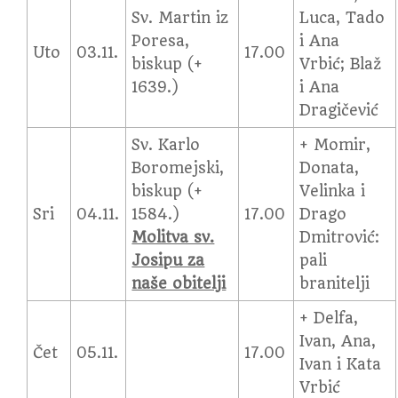
Sv. Martin iz
Luca, Tado
Poresa,
i Ana
Uto
03.11.
17.00
biskup (+
Vrbić; Blaž
1639.)
i Ana
Dragičević
Sv. Karlo
+ Momir,
Boromejski,
Donata,
biskup (+
Velinka i
Sri
04.11.
1584.)
17.00
Drago
Molitva sv.
Dmitrović:
Josipu za
pali
naše obitelji
branitelji
+ Delfa,
Ivan, Ana,
Čet
05.11.
17.00
Ivan i Kata
Vrbić