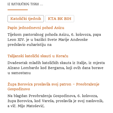
IZ KATOLIČKOG TISKA …
Katolički tjednik
KTA BK BIH
Papin jednodnevni pohod Asizu
Tijekom pastoralnog pohoda Asizu, 6. kolovoza, papa
Leon XIV. je u bazilici Svete Marije Anđeoske
predslavio euharistiju na
Talijanski katolički skauti u Koraću
Dvadesetak mladih katoličkih skauta iz Italije, iz mjesta
Alzano Lombardo kod Bergama, koji ovih dana borave
u samostanu
Župa Borovica proslavila svoj patron – Preobraženje
Gospodinovo
Na blagdan Preobraženja Gospodinova, 6. kolovoza,
župa Borovica, kod Vareša, proslavila je svoj naslovnik,
a vlč. Mijo Matošević,