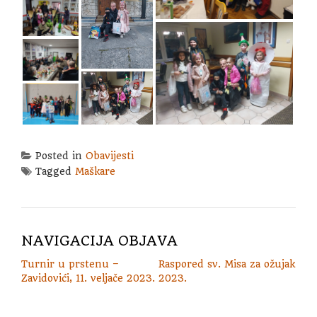
Posted in
Obavijesti
Tagged
Maškare
NAVIGACIJA OBJAVA
Turnir u prstenu –
Raspored sv. Misa za ožujak
Zavidovići, 11. veljače 2023.
2023.