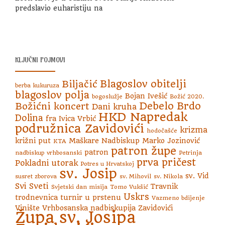
predslavio euharistiju na
KLJUČNI POJMOVI
Blagoslov obitelji
Biljačić
berba kukuruza
blagoslov polja
Bojan Ivešić
bogoslužje
Božić 2020.
Debelo Brdo
Božićni koncert
Dani kruha
HKD Napredak
Dolina
fra Ivica Vrbić
podružnica Zavidovići
krizma
hodočašće
križni put
Maškare
Nadbiskup Marko Jozinović
KTA
patron župe
patron
nadbiskup vrhbosanski
Petrinja
prva pričest
Pokladni utorak
Potres u Hrvatskoj
sv. Josip
sv. Vid
susret zborova
sv. Mihovil
sv. Nikola
Svi Sveti
Travnik
Svjetski dan misija
Tomo Vukšić
Uskrs
trodnevnica
turnir u prstenu
Vazmeno bdijenje
Vinište
Vrhbosanska nadbiskupija
Zavidovići
Župa sv. Josipa