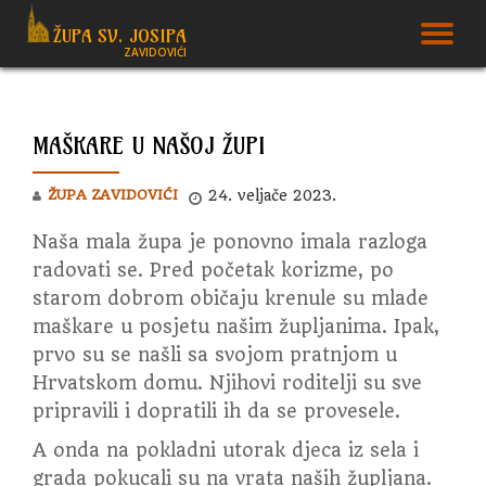
ŽUPA SV. JOSIPA
T
ZAVIDOVIĆI
Skip
to
N
content
MAŠKARE U NAŠOJ ŽUPI
ŽUPA ZAVIDOVIĆI
24. veljače 2023.
Naša mala župa je ponovno imala razloga
radovati se. Pred početak korizme, po
starom dobrom običaju krenule su mlade
maškare u posjetu našim župljanima.
Ipak,
prvo su se našli sa svojom pratnjom u
Hrvatskom domu. Njihovi roditelji su sve
pripravili i dopratili ih da se provesele.
A onda na pokladni utorak djeca iz sela i
grada pokucali su na vrata naših župljana.