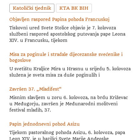
Katolički tjednik
KTA BK BIH
Objavljen raspored Papina pohoda Francuskoj
Tiskovni ured Svete Stolice objavio je 7. kolovoza
službeni raspored apostolskog putovanja pape Leona
XIV. u Francusku, tijekom
Misa za poginule i stradale dijecezanske svećenike i
bogoslove
U svetištu Kraljice Mira u Hrasnu u srijedu 5. kolovoza
služena je sveta misa za duše poginulih i
Završen 37. „Mladifest“
Misnim slavljem u zoru 6. kolovoza, na brdu Križevac
u Međugorju, završen je Međunarodni molitveni
festival mladih, 37.
Papin jednodnevni pohod Asizu
Tijekom pastoralnog pohoda Asizu, 6. kolovoza, papa
Leon XIV. je u bazilici Svete Marije Anđeoske