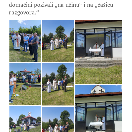
domaćini pozivali „na užinu“ i na „čašicu
razgovora.“