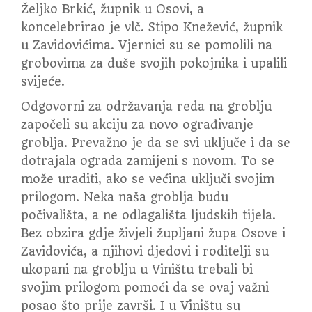
Željko Brkić, župnik u Osovi, a
koncelebrirao je vlč. Stipo Knežević, župnik
u Zavidovićima. Vjernici su se pomolili na
grobovima za duše svojih pokojnika i upalili
svijeće.
Odgovorni za održavanja reda na groblju
započeli su akciju za novo ograđivanje
groblja. Prevažno je da se svi uključe i da se
dotrajala ograda zamijeni s novom. To se
može uraditi, ako se većina uključi svojim
prilogom. Neka naša groblja budu
počivališta, a ne odlagališta ljudskih tijela.
Bez obzira gdje živjeli župljani župa Osove i
Zavidovića, a njihovi djedovi i roditelji su
ukopani na groblju u Viništu trebali bi
svojim prilogom pomoći da se ovaj važni
posao što prije završi. I u Viništu su