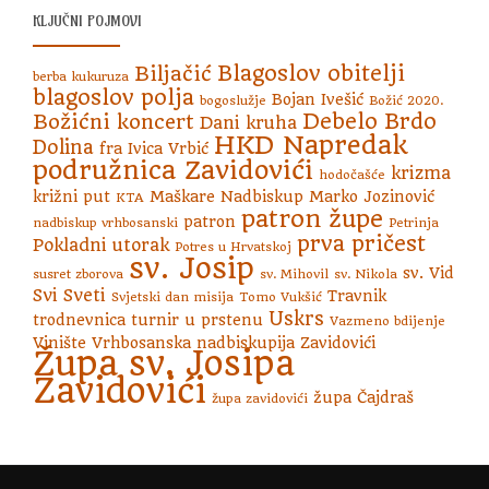
KLJUČNI POJMOVI
Blagoslov obitelji
Biljačić
berba kukuruza
blagoslov polja
Bojan Ivešić
bogoslužje
Božić 2020.
Debelo Brdo
Božićni koncert
Dani kruha
HKD Napredak
Dolina
fra Ivica Vrbić
podružnica Zavidovići
krizma
hodočašće
križni put
Maškare
Nadbiskup Marko Jozinović
KTA
patron župe
patron
nadbiskup vrhbosanski
Petrinja
prva pričest
Pokladni utorak
Potres u Hrvatskoj
sv. Josip
sv. Vid
susret zborova
sv. Mihovil
sv. Nikola
Svi Sveti
Travnik
Svjetski dan misija
Tomo Vukšić
Uskrs
trodnevnica
turnir u prstenu
Vazmeno bdijenje
Vinište
Vrhbosanska nadbiskupija
Zavidovići
Župa sv. Josipa
Zavidovići
župa Čajdraš
župa zavidovići