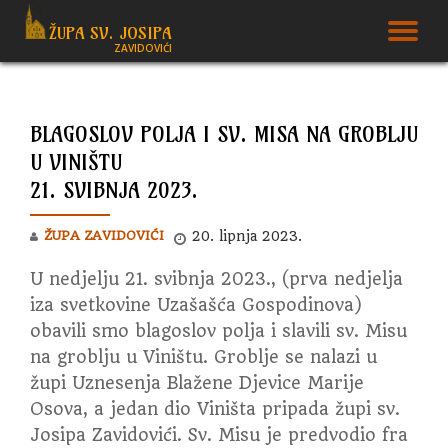
ŽUPA SV. JOSIPA
T
ZAVIDOVIĆI
Skip
to
N
content
BLAGOSLOV POLJA I SV. MISA NA GROBLJU
U VINIŠTU
21. SVIBNJA 2023.
ŽUPA ZAVIDOVIĆI
20. lipnja 2023.
U nedjelju 21. svibnja 2023., (prva nedjelja
iza svetkovine Uzašašća Gospodinova)
obavili smo blagoslov polja i slavili sv. Misu
na groblju u Viništu.
Groblje se nalazi u
župi Uznesenja Blažene Djevice Marije
Osova, a jedan dio Viništa pripada župi sv.
Josipa Zavidovići. Sv. Misu je predvodio fra