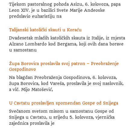
Tijekom pastoralnog pohoda Asizu, 6. kolovoza, papa
Leon XIV. je u bazilici Svete Marije Anđeoske
predslavio euharistiju na
Talijanski katolički skauti u Koraću
Dvadesetak mladih katoličkih skauta iz Italije, iz mjesta
Alzano Lombardo kod Bergama, koji ovih dana borave
u samostanu
Župa Borovica proslavila svoj patron – Preobraženje
Gospodinovo
Na blagdan Preobraženja Gospodinova, 6. kolovoza,
župa Borovica, kod Vareša, proslavila je svoj naslovnik,
a vlč. Mijo Matošević,
U Cavtatu proslavljen spomendan Gospe od Snijega
Svečanom svetom misom u samostanu Gospe od
Snijega u Cavtatu, u srijedu 5. kolovoza, vjernička
zajednica proslavila je