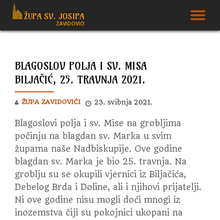
ŽUPA SV. JOSIPA
T
ZAVIDOVIĆI
Skip
to
N
content
BLAGOSLOV POLJA I SV. MISA
BILJAČIĆ, 25. TRAVNJA 2021.
ŽUPA ZAVIDOVIĆI
23. svibnja 2021.
Blagoslovi polja i sv. Mise na grobljima
počinju na blagdan sv. Marka u svim
župama naše Nadbiskupije. Ove godine
blagdan sv. Marka je bio 25. travnja.
Na
groblju su se okupili vjernici iz Biljačića,
Debelog Brda i Doline, ali i njihovi prijatelji.
Ni ove godine nisu mogli doći mnogi iz
inozemstva čiji su pokojnici ukopani na