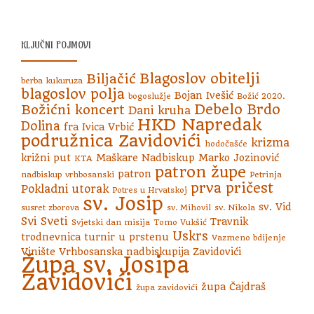
KLJUČNI POJMOVI
Blagoslov obitelji
Biljačić
berba kukuruza
blagoslov polja
Bojan Ivešić
bogoslužje
Božić 2020.
Debelo Brdo
Božićni koncert
Dani kruha
HKD Napredak
Dolina
fra Ivica Vrbić
podružnica Zavidovići
krizma
hodočašće
križni put
Maškare
Nadbiskup Marko Jozinović
KTA
patron župe
patron
nadbiskup vrhbosanski
Petrinja
prva pričest
Pokladni utorak
Potres u Hrvatskoj
sv. Josip
sv. Vid
susret zborova
sv. Mihovil
sv. Nikola
Svi Sveti
Travnik
Svjetski dan misija
Tomo Vukšić
Uskrs
trodnevnica
turnir u prstenu
Vazmeno bdijenje
Vinište
Vrhbosanska nadbiskupija
Zavidovići
Župa sv. Josipa
Zavidovići
župa Čajdraš
župa zavidovići