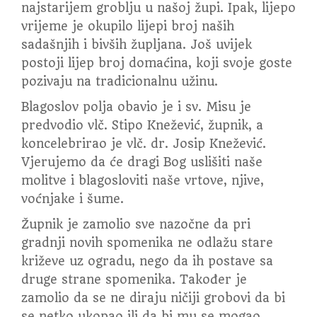
najstarijem groblju u našoj župi. Ipak, lijepo
vrijeme je okupilo lijepi broj naših
sadašnjih i bivših župljana. Još uvijek
postoji lijep broj domaćina, koji svoje goste
pozivaju na tradicionalnu užinu.
Blagoslov polja obavio je i sv. Misu je
predvodio vlč. Stipo Knežević, župnik, a
koncelebrirao je vlč. dr. Josip Knežević.
Vjerujemo da će dragi Bog uslišiti naše
molitve i blagosloviti naše vrtove, njive,
voćnjake i šume.
Župnik je zamolio sve nazočne da pri
gradnji novih spomenika ne odlažu stare
križeve uz ogradu, nego da ih postave sa
druge strane spomenika. Također je
zamolio da se ne diraju ničiji grobovi da bi
se netko ukopao ili da bi mu se mogao