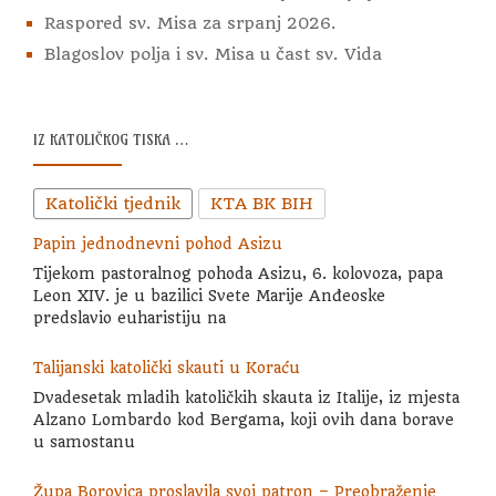
Raspored sv. Misa za srpanj 2026.
Blagoslov polja i sv. Misa u čast sv. Vida
IZ KATOLIČKOG TISKA …
Katolički tjednik
KTA BK BIH
Papin jednodnevni pohod Asizu
Tijekom pastoralnog pohoda Asizu, 6. kolovoza, papa
Leon XIV. je u bazilici Svete Marije Anđeoske
predslavio euharistiju na
Talijanski katolički skauti u Koraću
Dvadesetak mladih katoličkih skauta iz Italije, iz mjesta
Alzano Lombardo kod Bergama, koji ovih dana borave
u samostanu
Župa Borovica proslavila svoj patron – Preobraženje