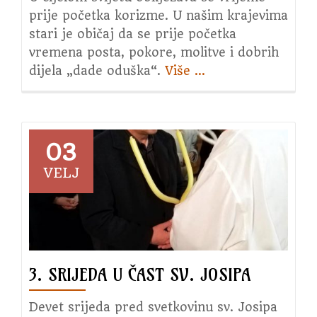
prije početka korizme. U našim krajevima
stari je običaj da se prije početka
vremena posta, pokore, molitve i dobrih
dijela „dade oduška“.
Više
about
…
Pokladni
utorak
2021.
03
VELJ
3. SRIJEDA U ČAST SV. JOSIPA
Devet srijeda pred svetkovinu sv. Josipa