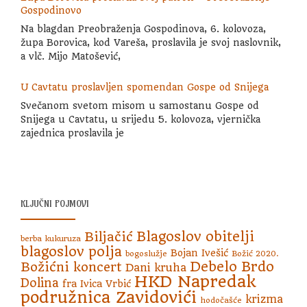
Gospodinovo
Na blagdan Preobraženja Gospodinova, 6. kolovoza,
župa Borovica, kod Vareša, proslavila je svoj naslovnik,
a vlč. Mijo Matošević,
U Cavtatu proslavljen spomendan Gospe od Snijega
Svečanom svetom misom u samostanu Gospe od
Snijega u Cavtatu, u srijedu 5. kolovoza, vjernička
zajednica proslavila je
KLJUČNI POJMOVI
Blagoslov obitelji
Biljačić
berba kukuruza
blagoslov polja
Bojan Ivešić
bogoslužje
Božić 2020.
Debelo Brdo
Božićni koncert
Dani kruha
HKD Napredak
Dolina
fra Ivica Vrbić
podružnica Zavidovići
krizma
hodočašće