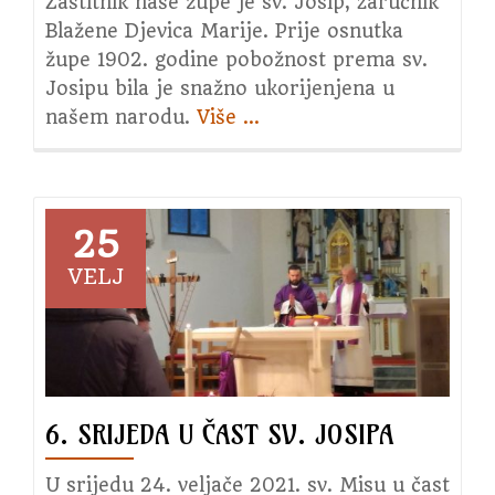
Zaštitnik naše župe je sv. Josip, zaručnik
Blažene Djevica Marije. Prije osnutka
župe 1902. godine pobožnost prema sv.
Josipu bila je snažno ukorijenjena u
našem narodu.
Više
about
…
Štovanje
sv.
Josipa
25
VELJ
6. SRIJEDA U ČAST SV. JOSIPA
U srijedu 24. veljače 2021. sv. Misu u čast