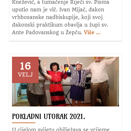
Knežević, a tumačenje Riječi sv. Pisma
uputio nam je vlč. Ivan Mijač, đakon
vrhbosanske nadbiskupije, koji svoj
đakonski praktikum obavlja u župi sv.
Ante Padovanskog u Žepču.
Više
about
…
5.
srijeda
u
čast
16
sv.
VELJ
Josipa
POKLADNI UTORAK 2021.
U cijelom svijetu obilježava se vrijeme