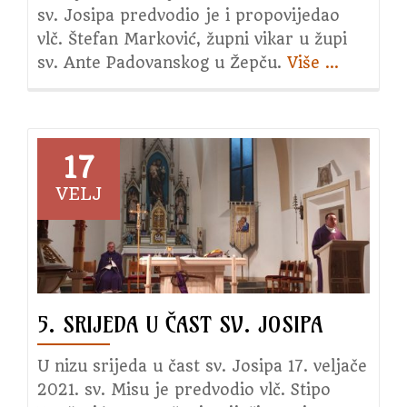
sv. Josipa predvodio je i propovijedao
vlč. Štefan Marković, župni vikar u župi
sv. Ante Padovanskog u Žepču.
Više
about
…
6.
srijeda
u
čast
17
sv.
VELJ
Josipa
5. SRIJEDA U ČAST SV. JOSIPA
U nizu srijeda u čast sv. Josipa 17. veljače
2021. sv. Misu je predvodio vlč. Stipo