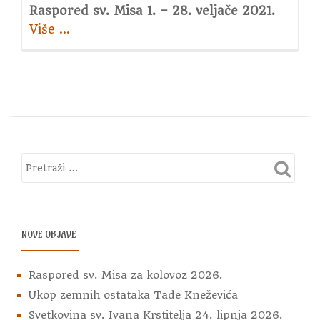
Raspored sv. Misa 1. – 28. veljače 2021.
Više
about
…
Raspored
sv.
Misa
za
veljaču
2021.
NOVE OBJAVE
Raspored sv. Misa za kolovoz 2026.
Ukop zemnih ostataka Tade Kneževića
Svetkovina sv. Ivana Krstitelja 24. lipnja 2026.