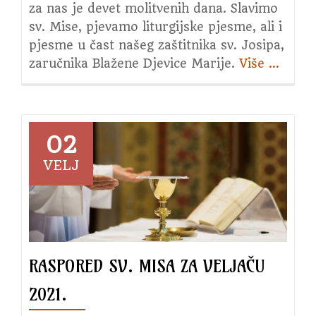
za nas je devet molitvenih dana. Slavimo
sv. Mise, pjevamo liturgijske pjesme, ali i
pjesme u čast našeg zaštitnika sv. Josipa,
zaručnika Blažene Djevice Marije.
Više
about
…
3.
srijeda
u
čast
02
sv.
VELJ
Josipa
RASPORED SV. MISA ZA VELJAČU
2021.