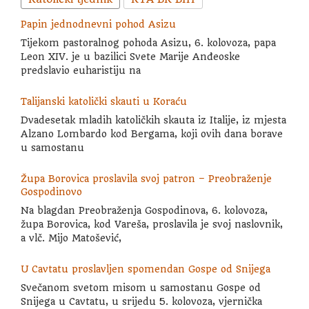
Papin jednodnevni pohod Asizu
Tijekom pastoralnog pohoda Asizu, 6. kolovoza, papa
Leon XIV. je u bazilici Svete Marije Anđeoske
predslavio euharistiju na
Talijanski katolički skauti u Koraću
Dvadesetak mladih katoličkih skauta iz Italije, iz mjesta
Alzano Lombardo kod Bergama, koji ovih dana borave
u samostanu
Župa Borovica proslavila svoj patron – Preobraženje
Gospodinovo
Na blagdan Preobraženja Gospodinova, 6. kolovoza,
župa Borovica, kod Vareša, proslavila je svoj naslovnik,
a vlč. Mijo Matošević,
U Cavtatu proslavljen spomendan Gospe od Snijega
Svečanom svetom misom u samostanu Gospe od
Snijega u Cavtatu, u srijedu 5. kolovoza, vjernička