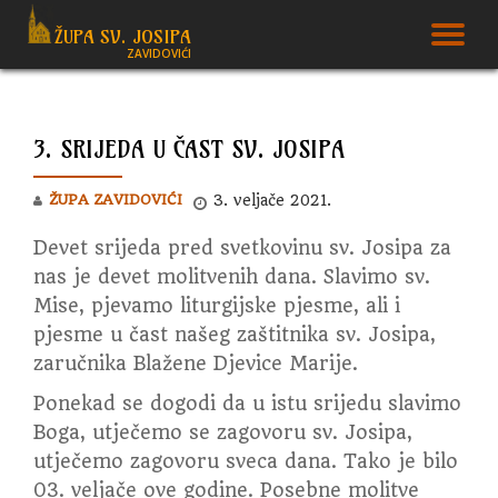
ŽUPA SV. JOSIPA
T
ZAVIDOVIĆI
Skip
to
N
content
3. SRIJEDA U ČAST SV. JOSIPA
ŽUPA ZAVIDOVIĆI
3. veljače 2021.
Devet srijeda pred svetkovinu sv. Josipa za
nas je devet molitvenih dana. Slavimo sv.
Mise, pjevamo liturgijske pjesme, ali i
pjesme u čast našeg zaštitnika sv. Josipa,
zaručnika Blažene Djevice Marije.
Ponekad se dogodi da u istu srijedu slavimo
Boga, utječemo se zagovoru sv. Josipa,
utječemo zagovoru sveca dana. Tako je bilo
03. veljače ove godine. Posebne molitve