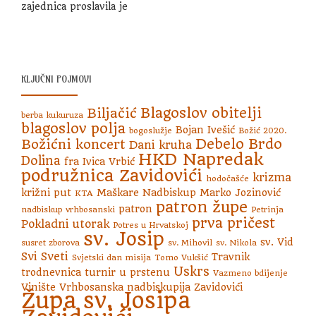
zajednica proslavila je
KLJUČNI POJMOVI
Blagoslov obitelji
Biljačić
berba kukuruza
blagoslov polja
Bojan Ivešić
bogoslužje
Božić 2020.
Debelo Brdo
Božićni koncert
Dani kruha
HKD Napredak
Dolina
fra Ivica Vrbić
podružnica Zavidovići
krizma
hodočašće
križni put
Maškare
Nadbiskup Marko Jozinović
KTA
patron župe
patron
nadbiskup vrhbosanski
Petrinja
prva pričest
Pokladni utorak
Potres u Hrvatskoj
sv. Josip
sv. Vid
susret zborova
sv. Mihovil
sv. Nikola
Svi Sveti
Travnik
Svjetski dan misija
Tomo Vukšić
Uskrs
trodnevnica
turnir u prstenu
Vazmeno bdijenje
Vinište
Vrhbosanska nadbiskupija
Zavidovići
Župa sv. Josipa