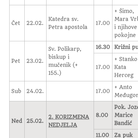
+ Šimo,
Katedra sv.
Mara Vr
Čet
22.02.
17.00
Petra apostola
i njihove
pokojne
16.30
Križni p
Sv. Polikarp,
biskup i
+ Stanko
Pet
23.02.
mučenik (+
17.00
Kata
155.)
Herceg
+ Anto
Sub
24.02.
17.00
Međugor
Pok. Joz
8.00
Marice
2. KORIZMENA
Ned
25.02.
Bandić
NEDJELJA
11.00
Za puk