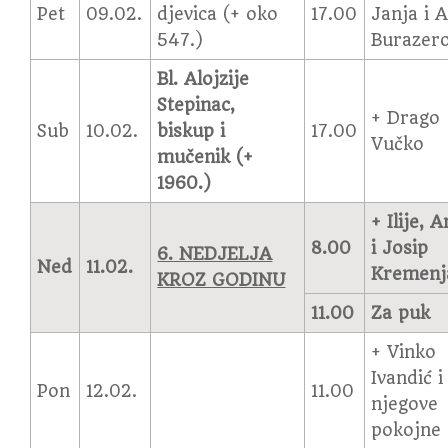
Pet
09.02.
djevica (+ oko
17.00
Janja i 
547.)
Burazero
Bl. Alojzije
Stepinac,
+ Drago
Sub
10.02.
biskup i
17.00
Vučko
mučenik (+
1960.)
+ Ilije, 
8.00
i Josip
6. NEDJELJA
Ned
11.02.
Kremenj
KROZ GODINU
11.00
Za puk
+ Vinko
Ivandić i
Pon
12.02.
11.00
njegove
pokojne