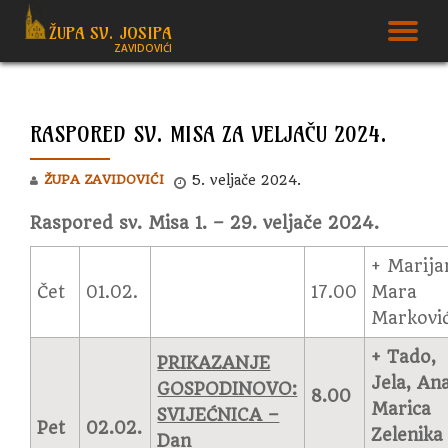
ŽUPA SV. JOSIPA
T
ZAVIDOVIĆI
Skip
to
N
content
RASPORED SV. MISA ZA VELJAČU 2024.
ŽUPA ZAVIDOVIĆI
5. veljače 2024.
Raspored sv. Misa 1. – 29. veljače 2024.
+ Marija
Čet
01.02.
17.00
Mara
Markovi
+ Tado,
PRIKAZANJE
Jela, Ana
GOSPODINOVO:
8.00
Marica
SVIJEĆNICA –
Pet
02.02.
Zelenika
Dan