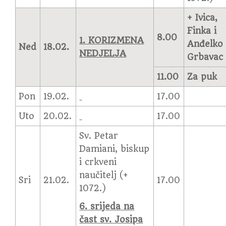
+ Ivica,
Finka i
8.00
1. KORIZMENA
Anđelko
Ned
18.02.
NEDJELJA
Grbavac
11.00
Za puk
Pon
19.02.
17.00
Uto
20.02.
17.00
Sv. Petar
Damiani, biskup
i crkveni
naučitelj (+
Sri
21.02.
17.00
1072.)
6. srijeda na
čast sv. Josipa