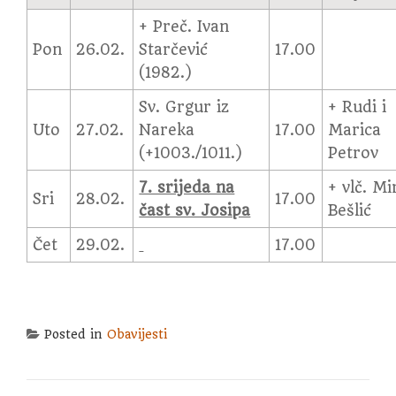
+ Preč. Ivan
Pon
26.02.
Starčević
17.00
(1982.)
Sv. Grgur iz
+ Rudi i
Uto
27.02.
Nareka
17.00
Marica
(+1003./1011.)
Petrov
7. srijeda na
+ vlč. Mi
Sri
28.02.
17.00
čast sv. Josipa
Bešlić
Čet
29.02.
17.00
Posted in
Obavijesti