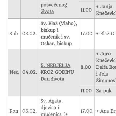
posvećenog
+ Janja
11.00
života
Knežević
Sv. Blaž (Vlaho),
biskup i
Sub
03.02.
17.00
+ Blaž Gr
mučenik i sv.
Oskar, biskup
+ Juro
Knežević
5. NEDJELJA
8.00
Delfa Bo
Ned
04.02.
KROZ GODINU
i Jela
Dan života
Šimunov
11.00
Za puk
Sv. Agata,
djevica i
Pon
05.02.
17.00
+ Ana Br
mučenica (+