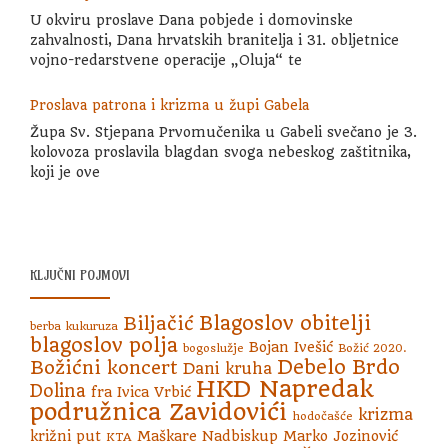
U okviru proslave Dana pobjede i domovinske
zahvalnosti, Dana hrvatskih branitelja i 31. obljetnice
vojno-redarstvene operacije „Oluja“ te
Proslava patrona i krizma u župi Gabela
Župa Sv. Stjepana Prvomučenika u Gabeli svečano je 3.
kolovoza proslavila blagdan svoga nebeskog zaštitnika,
koji je ove
KLJUČNI POJMOVI
Blagoslov obitelji
Biljačić
berba kukuruza
blagoslov polja
Bojan Ivešić
bogoslužje
Božić 2020.
Debelo Brdo
Božićni koncert
Dani kruha
HKD Napredak
Dolina
fra Ivica Vrbić
podružnica Zavidovići
krizma
hodočašće
križni put
Maškare
Nadbiskup Marko Jozinović
KTA