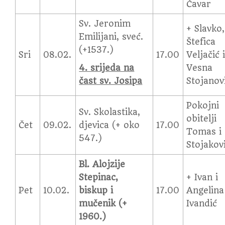
Čavar
Sv. Jeronim
+ Slavko,
Emilijani, sveć.
Štefica
(+1537.)
Sri
08.02.
17.00
Veljačić 
4. srijeda na
Vesna
čast sv. Josipa
Stojanov
Pokojni
Sv. Skolastika,
obitelji
Čet
09.02.
djevica (+ oko
17.00
Tomas i
547.)
Stojakov
Bl. Alojzije
Stepinac,
+ Ivan i
Pet
10.02.
biskup i
17.00
Angelina
mučenik (+
Ivandić
1960.)