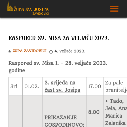
ŽUPA SV. JOSIPA
T
ZAVIDOVIĆI
Skip
to
N
content
RASPORED SV. MISA ZA VELJAČU 2023.
ŽUPA ZAVIDOVIĆI
4. veljače 2023.
Raspored sv. Misa 1. – 28. veljače 2023.
godine
3. srijeda na
Za pale
Sri
01.02.
17.00
čast sv. Josipa
branitelj
+ Tado,
Jela, Ana
8.00
Marica
PRIKAZANJE
Zelenika
GOSPODINOVO: