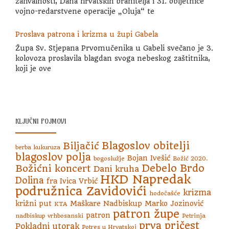
zahvalnosti, Dana hrvatskih branitelja i 31. obljetnice
vojno-redarstvene operacije „Oluja“ te
Proslava patrona i krizma u župi Gabela
Župa Sv. Stjepana Prvomučenika u Gabeli svečano je 3.
kolovoza proslavila blagdan svoga nebeskog zaštitnika,
koji je ove
KLJUČNI POJMOVI
Blagoslov obitelji
Biljačić
berba kukuruza
blagoslov polja
Bojan Ivešić
bogoslužje
Božić 2020.
Debelo Brdo
Božićni koncert
Dani kruha
HKD Napredak
Dolina
fra Ivica Vrbić
podružnica Zavidovići
krizma
hodočašće
križni put
Maškare
Nadbiskup Marko Jozinović
KTA
patron župe
patron
nadbiskup vrhbosanski
Petrinja
prva pričest
Pokladni utorak
Potres u Hrvatskoj