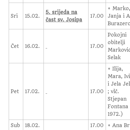
+ Marko
5. srijeda na
Sri
15.02.
17.00
Janja i 
čast sv. Josipa
Burazero
Pokojni
obitelji
Čet
16.02.
17.00
Marković
Selak
+ Ilija,
Mara, Iv
i Jela Je
Pet
17.02.
17.00
; vlč.
Stjepan
Fontana 
1972.)
Sub
18.02.
17.00
+ Ana Br