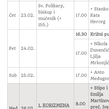
Sv. Polikarp,
+ Stanko
biskup i
Čet
23.02.
17.00
Kata
mučenik (+
Herceg
155.)
16.30
Križni p
+ Nikola
Pet
24.02.
Duvančić
17.00
Ljilja
Mrkonji
+ Anto
Sub
25.02.
17.00
Međugor
+ Stipo i
Smilja
Martinov
8.00
1. KORIZMENA
preč. Iv
Ned
26.02.