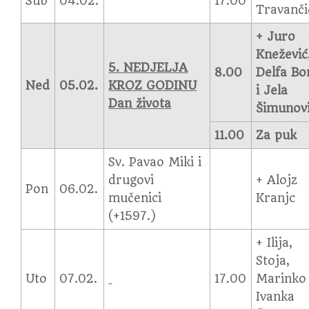
Sub
04.02.
17.00
Travanči
+ Juro
Knežević
5. NEDJELJA
8.00
Delfa Bo
Ned
05.02.
KROZ GODINU
i Jela
Dan života
Šimunov
11.00
Za puk
Sv. Pavao Miki i
drugovi
+ Alojz
Pon
06.02.
mučenici
Kranjc
(+1597.)
+ Ilija,
Stoja,
Uto
07.02.
17.00
Marinko 
Ivanka