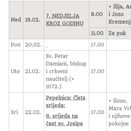
+ Ilija, 
8.00
i Jozo
7. NEDJELJA
Ned
19.02.
Kremenj
KROZ GODINU
11.00
Za puk
Pon
20.02.
17.00
Sv. Petar
Damiani, biskup
Uto
21.02.
i crkveni
17.00
naučitelj (+
1072.)
Pepelnica: Čista
+ Šimo,
srijeda;
Mara Vr
Sri
22.02.
17.00
6. srijeda na
i njihove
čast sv. Josipa
pokojne