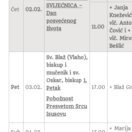
SVIJEĆNICA –
+ Janja
Čet
02.02.
Dan
Knežević
posvećenog
vlč. Anto
11.00
života
Čović i +
vlč. Miro
Bešlić
Sv. Blaž (Vlaho),
biskup i
mučenik i sv.
Oskar, biskup
1.
Pet
03.02.
17.00
+ Blaž Gr
Petak
Pobožnost
Presvetom Srcu
Isusovu
+ Marija