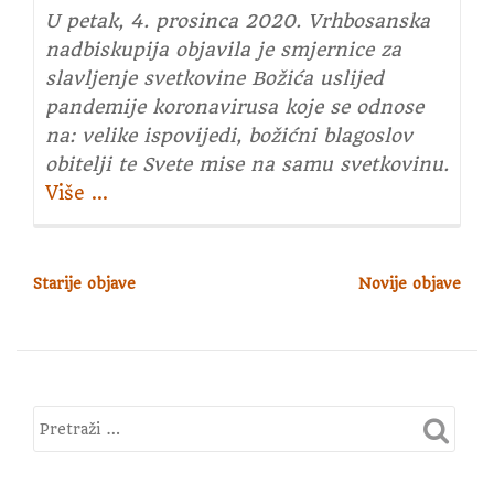
U petak, 4. prosinca 2020. Vrhbosanska
nadbiskupija objavila je smjernice za
slavljenje svetkovine Božića uslijed
pandemije koronavirusa koje se odnose
na: velike ispovijedi, božićni blagoslov
obitelji te Svete mise na samu svetkovinu.
Više
about
…
Smjernice
za
slavljenje
Starije objave
Novije objave
N
svetkovine
A
Božića
V
2020.
I
G
A
C
I