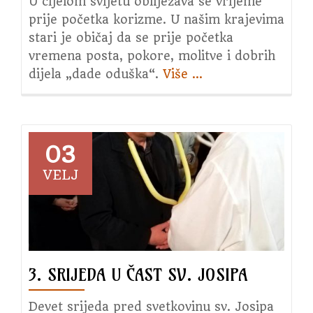
U cijelom svijetu obilježava se vrijeme
prije početka korizme. U našim krajevima
stari je običaj da se prije početka
vremena posta, pokore, molitve i dobrih
dijela „dade oduška“.
Više
about
…
Pokladni
utorak
2021.
03
VELJ
3. SRIJEDA U ČAST SV. JOSIPA
Devet srijeda pred svetkovinu sv. Josipa