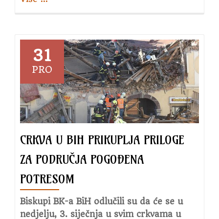
Raspored
sv.
Misa
za
31
siječanj
PRO
2021.
CRKVA U BIH PRIKUPLJA PRILOGE
ZA PODRUČJA POGOĐENA
POTRESOM
Biskupi BK-a BiH odlučili su da će se u
nedjelju, 3. siječnja u svim crkvama u