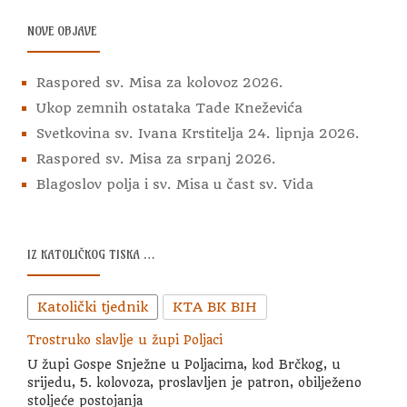
J
NOVE OBJAVE
A
O
Raspored sv. Misa za kolovoz 2026.
B
J
Ukop zemnih ostataka Tade Kneževića
A
Svetkovina sv. Ivana Krstitelja 24. lipnja 2026.
V
Raspored sv. Misa za srpanj 2026.
A
Blagoslov polja i sv. Misa u čast sv. Vida
IZ KATOLIČKOG TISKA …
Katolički tjednik
KTA BK BIH
Trostruko slavlje u župi Poljaci
U župi Gospe Snježne u Poljacima, kod Brčkog, u
srijedu, 5. kolovoza, proslavljen je patron, obilježeno
stoljeće postojanja