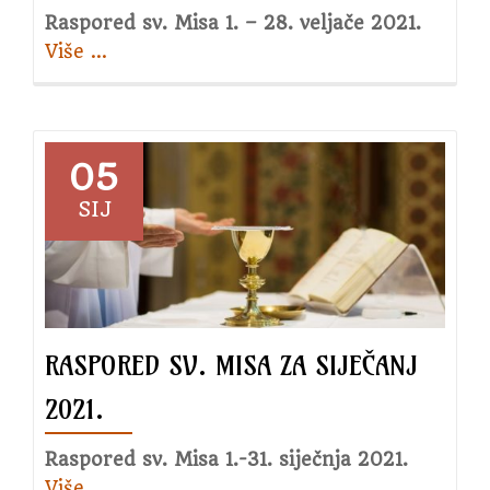
Raspored sv. Misa 1. – 28. veljače 2021.
Više
about
…
Raspored
sv.
Misa
za
05
veljaču
SIJ
2021.
RASPORED SV. MISA ZA SIJEČANJ
2021.
Raspored sv. Misa 1.-31. siječnja 2021.
Više
about
…