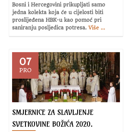
Bosni i Hercegovini prikupljati samo
jedna kolekta koja će u cijelosti biti
proslijeđena HBK-u kao pomoć pri
saniranju posljedica potresa.
Više
about
…
Crkva
u
BiH
prikuplja
07
priloge
PRO
za
područja
pogođena
potresom
SMJERNICE ZA SLAVLJENJE
SVETKOVINE BOŽIĆA 2020.