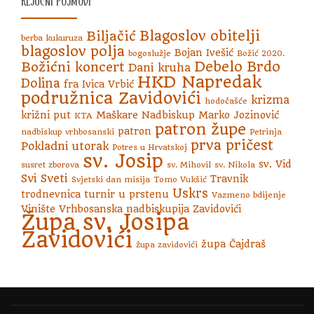
KLJUČNI POJMOVI
Blagoslov obitelji
Biljačić
berba kukuruza
blagoslov polja
Bojan Ivešić
bogoslužje
Božić 2020.
Debelo Brdo
Božićni koncert
Dani kruha
HKD Napredak
Dolina
fra Ivica Vrbić
podružnica Zavidovići
krizma
hodočašće
križni put
Maškare
Nadbiskup Marko Jozinović
KTA
patron župe
patron
nadbiskup vrhbosanski
Petrinja
prva pričest
Pokladni utorak
Potres u Hrvatskoj
sv. Josip
sv. Vid
susret zborova
sv. Mihovil
sv. Nikola
Svi Sveti
Travnik
Svjetski dan misija
Tomo Vukšić
Uskrs
trodnevnica
turnir u prstenu
Vazmeno bdijenje
Vinište
Vrhbosanska nadbiskupija
Zavidovići
Župa sv. Josipa
Zavidovići
župa Čajdraš
župa zavidovići