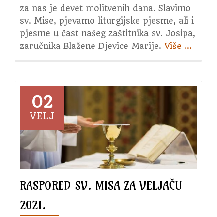
za nas je devet molitvenih dana. Slavimo
sv. Mise, pjevamo liturgijske pjesme, ali i
pjesme u čast našeg zaštitnika sv. Josipa,
zaručnika Blažene Djevice Marije.
Više
about
…
3.
srijeda
u
čast
02
sv.
VELJ
Josipa
RASPORED SV. MISA ZA VELJAČU
2021.