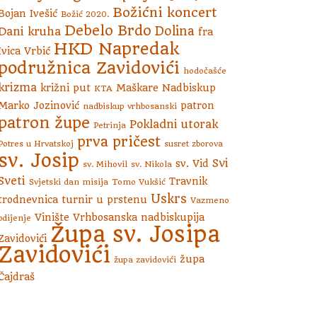
Božićni koncert
Bojan Ivešić
Božić 2020.
Debelo Brdo
Dolina
Dani kruha
fra
HKD Napredak
Ivica Vrbić
podružnica Zavidovići
hodočašće
krizma
križni put
Maškare
Nadbiskup
KTA
Marko Jozinović
patron
nadbiskup vrhbosanski
patron župe
Pokladni utorak
Petrinja
prva pričest
Potres u Hrvatskoj
susret zborova
sv. Josip
Svi
sv. Vid
sv. Mihovil
sv. Nikola
Sveti
Travnik
Svjetski dan misija
Tomo Vukšić
Uskrs
trodnevnica
turnir u prstenu
Vazmeno
Vinište
Vrhbosanska nadbiskupija
bdijenje
Župa sv. Josipa
Zavidovići
Zavidovići
župa
župa zavidovići
Čajdraš