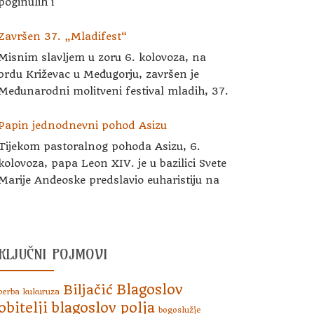
poginulih i
Završen 37. „Mladifest“
Misnim slavljem u zoru 6. kolovoza, na
brdu Križevac u Međugorju, završen je
Međunarodni molitveni festival mladih, 37.
Papin jednodnevni pohod Asizu
Tijekom pastoralnog pohoda Asizu, 6.
kolovoza, papa Leon XIV. je u bazilici Svete
Marije Anđeoske predslavio euharistiju na
KLJUČNI POJMOVI
Blagoslov
Biljačić
berba kukuruza
obitelji
blagoslov polja
bogoslužje