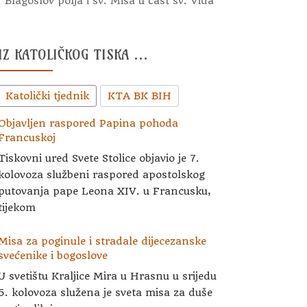
Blagoslov polja i sv. Misa u čast sv. Vida
IZ KATOLIČKOG TISKA …
Katolički tjednik
KTA BK BIH
Objavljen raspored Papina pohoda
Francuskoj
Tiskovni ured Svete Stolice objavio je 7.
kolovoza službeni raspored apostolskog
putovanja pape Leona XIV. u Francusku,
tijekom
Misa za poginule i stradale dijecezanske
svećenike i bogoslove
U svetištu Kraljice Mira u Hrasnu u srijedu
5. kolovoza služena je sveta misa za duše