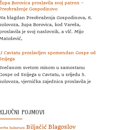
Župa Borovica proslavila svoj patron –
Preobraženje Gospodinovo
Na blagdan Preobraženja Gospodinova, 6.
kolovoza, župa Borovica, kod Vareša,
proslavila je svoj naslovnik, a vlč. Mijo
Matošević,
U Cavtatu proslavljen spomendan Gospe od
Snijega
Svečanom svetom misom u samostanu
Gospe od Snijega u Cavtatu, u srijedu 5.
kolovoza, vjernička zajednica proslavila je
KLJUČNI POJMOVI
Blagoslov
Biljačić
berba kukuruza