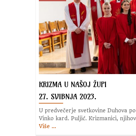
2023.
godine
KRIZMA U NAŠOJ ŽUPI
27. SVIBNJA 2023.
U predvečerje svetkovine Duhova po
Vinko kard. Puljić. Krizmanici, njiho
Više
about
…
Krizma