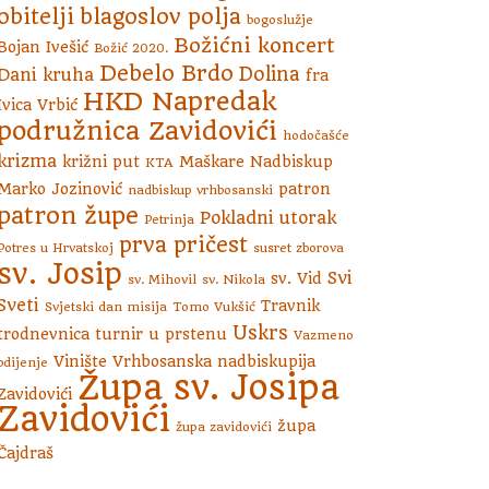
obitelji
blagoslov polja
bogoslužje
Božićni koncert
Bojan Ivešić
Božić 2020.
Debelo Brdo
Dolina
Dani kruha
fra
HKD Napredak
Ivica Vrbić
podružnica Zavidovići
hodočašće
krizma
križni put
Maškare
Nadbiskup
KTA
Marko Jozinović
patron
nadbiskup vrhbosanski
patron župe
Pokladni utorak
Petrinja
prva pričest
Potres u Hrvatskoj
susret zborova
sv. Josip
Svi
sv. Vid
sv. Mihovil
sv. Nikola
Sveti
Travnik
Svjetski dan misija
Tomo Vukšić
Uskrs
trodnevnica
turnir u prstenu
Vazmeno
Vinište
Vrhbosanska nadbiskupija
bdijenje
Župa sv. Josipa
Zavidovići
Zavidovići
župa
župa zavidovići
Čajdraš