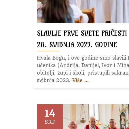
SLAVLJE PRVE SVETE PRIČESTI
28. SVIBNJA 2023. GODINE
Hvala Bogu, i ove godine smo slavili 
učenika (Andrija, Danijel, Ivor i Mi
obitelji, župi i školi, pristupili sak
svibnja 2023.
Više
about
…
Slavlje
Prve
Svete
Pričesti
14
28.
SRP
svibnja