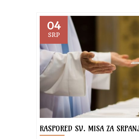
u
našoj
župi
04
27.
SRP
svibnja
2023.
RASPORED SV. MISA ZA SRPANJ