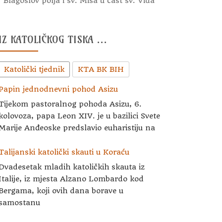
Blagoslov polja i sv. Misa u čast sv. Vida
IZ KATOLIČKOG TISKA …
Katolički tjednik
KTA BK BIH
Papin jednodnevni pohod Asizu
Tijekom pastoralnog pohoda Asizu, 6.
kolovoza, papa Leon XIV. je u bazilici Svete
Marije Anđeoske predslavio euharistiju na
Talijanski katolički skauti u Koraću
Dvadesetak mladih katoličkih skauta iz
Italije, iz mjesta Alzano Lombardo kod
Bergama, koji ovih dana borave u
samostanu