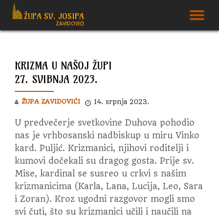
ŽUPA SV. JOSIPA
T
ZAVIDOVIĆI
Skip
to
N
content
KRIZMA U NAŠOJ ŽUPI
27. SVIBNJA 2023.
ŽUPA ZAVIDOVIĆI
14. srpnja 2023.
U predvečerje svetkovine Duhova pohodio
nas je vrhbosanski nadbiskup u miru Vinko
kard. Puljić. Krizmanici, njihovi roditelji i
kumovi dočekali su dragog gosta.
Prije sv.
Mise, kardinal se susreo u crkvi s našim
krizmanicima (Karla, Lana, Lucija, Leo, Sara
i Zoran). Kroz ugodni razgovor mogli smo
svi čuti, što su krizmanici učili i naučili na