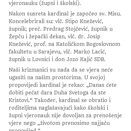
vjeronauku (župni i školski).
Nakon susreta kardinal je započeo sv. Misu.
Koncelebrirali su: vlč. Stipo Knežević,
župnik; preč. Predrag Stojčević, župnik u
Žepču i žepački dekan, vlč. dr. Josip
Knežević, prof. na Katoličkom Bogoslovnom
fakultetu u Sarajevu, vlč. Marko Lacić,
župnik u Lovnici i don Jozo Kajić SDB.
Naši krizmanici su nada da se vjera neće
ugasiti na našim prostorima. U svojoj
propovijedi kardinal je rekao: „Danas ćete
dobiti pečat dara Duha Svetoga da ste
Kristovi.“ Također, kardinal se obratio i
roditeljima naglašavajući kako školski i
župni vjeronauk nije dovoljan za prenošenje
vjere nego „životom prenosimo najjaču
propovijed.“