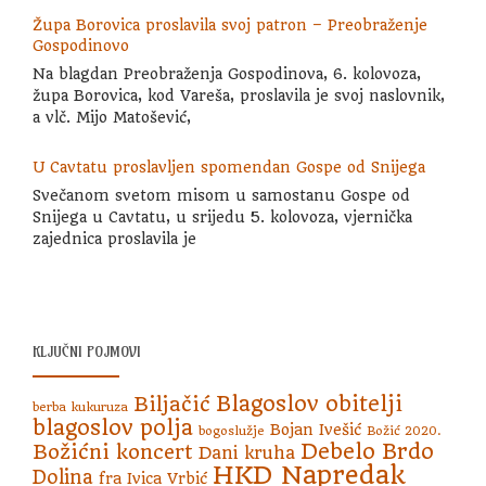
Župa Borovica proslavila svoj patron – Preobraženje
Gospodinovo
Na blagdan Preobraženja Gospodinova, 6. kolovoza,
župa Borovica, kod Vareša, proslavila je svoj naslovnik,
a vlč. Mijo Matošević,
U Cavtatu proslavljen spomendan Gospe od Snijega
Svečanom svetom misom u samostanu Gospe od
Snijega u Cavtatu, u srijedu 5. kolovoza, vjernička
zajednica proslavila je
KLJUČNI POJMOVI
Blagoslov obitelji
Biljačić
berba kukuruza
blagoslov polja
Bojan Ivešić
bogoslužje
Božić 2020.
Debelo Brdo
Božićni koncert
Dani kruha
HKD Napredak
Dolina
fra Ivica Vrbić