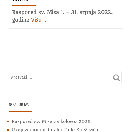
Raspored sv. Misa 1. – 31. srpnja 2022.
godine
Više
about
…
Raspored
sv.
Misa
za
srpanj
2022.
NOVE OBJAVE
Raspored sv. Misa za kolovoz 2026.
Ukop zemnih ostataka Tade Kneževića