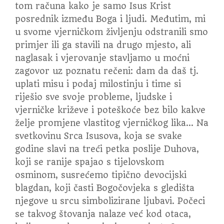
tom računa kako je samo Isus Krist
posrednik između Boga i ljudi. Međutim, mi
u svome vjerničkom življenju odstranili smo
primjer ili ga stavili na drugo mjesto, ali
naglasak i vjerovanje stavljamo u moćni
zagovor uz poznatu rečeni: dam da daš tj.
uplati misu i podaj milostinju i time si
riješio sve svoje probleme, ljudske i
vjerničke križeve i poteškoće bez bilo kakve
želje promjene vlastitog vjerničkog lika… Na
svetkovinu Srca Isusova, koja se svake
godine slavi na treći petka poslije Duhova,
koji se ranije spajao s tijelovskom
osminom, susrećemo tipično devocijski
blagdan, koji časti Bogočovjeka s gledišta
njegove u srcu simbolizirane ljubavi. Počeci
se takvog štovanja nalaze već kod otaca,