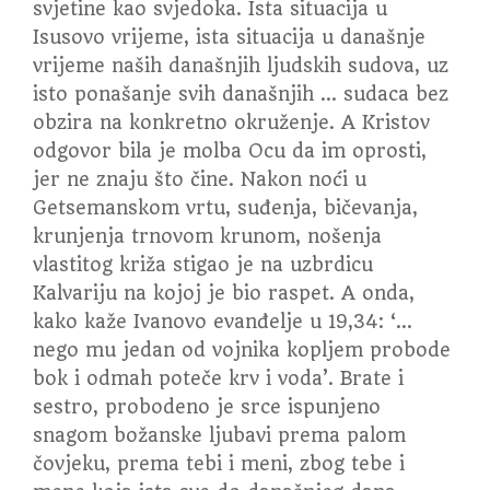
svjetine kao svjedoka. Ista situacija u
Isusovo vrijeme, ista situacija u današnje
vrijeme naših današnjih ljudskih sudova, uz
isto ponašanje svih današnjih … sudaca bez
obzira na konkretno okruženje. A Kristov
odgovor bila je molba Ocu da im oprosti,
jer ne znaju što čine. Nakon noći u
Getsemanskom vrtu, suđenja, bičevanja,
krunjenja trnovom krunom, nošenja
vlastitog križa stigao je na uzbrdicu
Kalvariju na kojoj je bio raspet. A onda,
kako kaže Ivanovo evanđelje u 19,34: ‘…
nego mu jedan od vojnika kopljem probode
bok i odmah poteče krv i voda’. Brate i
sestro, probodeno je srce ispunjeno
snagom božanske ljubavi prema palom
čovjeku, prema tebi i meni, zbog tebe i