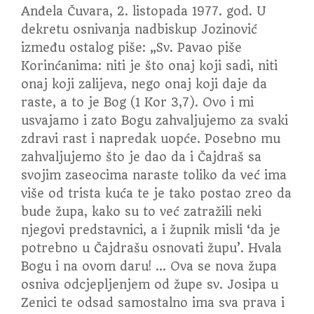
Anđela Čuvara, 2. listopada 1977. god. U
dekretu osnivanja nadbiskup Jozinović
između ostalog piše: „Sv. Pavao piše
Korinćanima: niti je što onaj koji sadi, niti
onaj koji zalijeva, nego onaj koji daje da
raste, a to je Bog (1 Kor 3,7). Ovo i mi
usvajamo i zato Bogu zahvaljujemo za svaki
zdravi rast i napredak uopće. Posebno mu
zahvaljujemo što je dao da i Čajdraš sa
svojim zaseocima naraste toliko da već ima
više od trista kuća te je tako postao zreo da
bude župa, kako su to već zatražili neki
njegovi predstavnici, a i župnik misli ‘da je
potrebno u Čajdrašu osnovati župu’. Hvala
Bogu i na ovom daru! … Ova se nova župa
osniva odcjepljenjem od župe sv. Josipa u
Zenici te odsad samostalno ima sva prava i