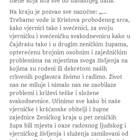
mene koja ista sve do današnjeg dana.
Na kraju je pozvao sve nazočne: „…
Trebamo vode iz Kristova probodenog srca,
kako vjernici tako i svećenici, za svoju
vjerničku i svećeničku svakodnevnicu kako u
Čajdrašu tako i u drugim zeničkim župama,
opterećenu brojnim osobnim i zajedničkim
problemima na mjestima svoga življenja na
kojima su rođeni ili dekretom naših
crkvenih poglavara živimo i radimo. Život
nas ne miluje i nimalo nas ne zaobilaze
problemi i križevi teške i složene
svakodnevnice. Učinimo sve kako bi naše
vjerničke i kršćanske obitelji i župne
zajednice Zeničkog kraja u pet zeničkih
župa bili mjesta i oaze radosnog ljudskog i
vjerničkog življenja i služenja zamilovani od