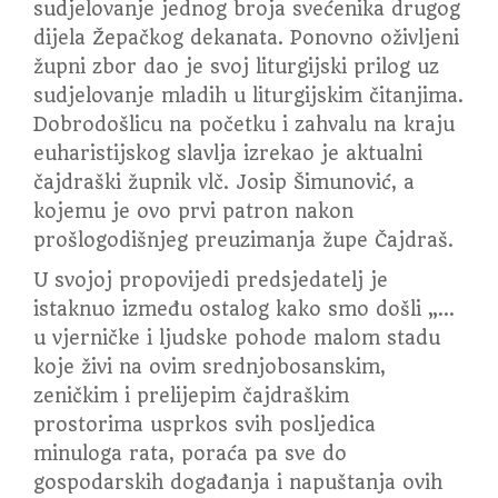
sudjelovanje jednog broja svećenika drugog
dijela Žepačkog dekanata. Ponovno oživljeni
župni zbor dao je svoj liturgijski prilog uz
sudjelovanje mladih u liturgijskim čitanjima.
Dobrodošlicu na početku i zahvalu na kraju
euharistijskog slavlja izrekao je aktualni
čajdraški župnik vlč. Josip Šimunović, a
kojemu je ovo prvi patron nakon
prošlogodišnjeg preuzimanja župe Čajdraš.
U svojoj propovijedi predsjedatelj je
istaknuo između ostalog kako smo došli „…
u vjerničke i ljudske pohode malom stadu
koje živi na ovim srednjobosanskim,
zeničkim i prelijepim čajdraškim
prostorima usprkos svih posljedica
minuloga rata, poraća pa sve do
gospodarskih događanja i napuštanja ovih