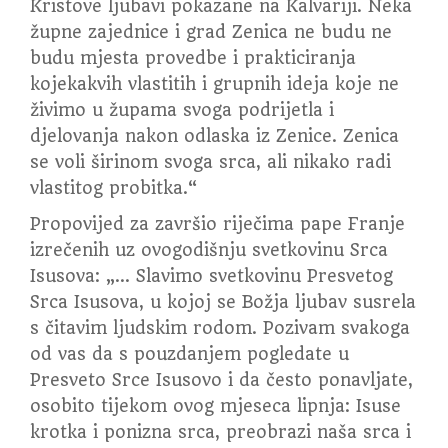
Kristove ljubavi pokazane na Kalvariji. Neka
župne zajednice i grad Zenica ne budu ne
budu mjesta provedbe i prakticiranja
kojekakvih vlastitih i grupnih ideja koje ne
živimo u župama svoga podrijetla i
djelovanja nakon odlaska iz Zenice. Zenica
se voli širinom svoga srca, ali nikako radi
vlastitog probitka.“
Propovijed za završio riječima pape Franje
izrečenih uz ovogodišnju svetkovinu Srca
Isusova: „… Slavimo svetkovinu Presvetog
Srca Isusova, u kojoj se Božja ljubav susrela
s čitavim ljudskim rodom. Pozivam svakoga
od vas da s pouzdanjem pogledate u
Presveto Srce Isusovo i da često ponavljate,
osobito tijekom ovog mjeseca lipnja: Isuse
krotka i ponizna srca, preobrazi naša srca i