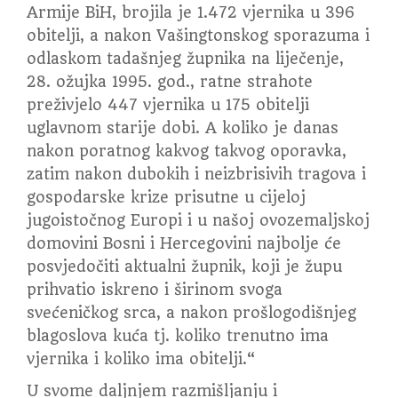
Armije BiH, brojila je 1.472 vjernika u 396
obitelji, a nakon Vašingtonskog sporazuma i
odlaskom tadašnjeg župnika na liječenje,
28. ožujka 1995. god., ratne strahote
preživjelo 447 vjernika u 175 obitelji
uglavnom starije dobi. A koliko je danas
nakon poratnog kakvog takvog oporavka,
zatim nakon dubokih i neizbrisivih tragova i
gospodarske krize prisutne u cijeloj
jugoistočnog Europi i u našoj ovozemaljskoj
domovini Bosni i Hercegovini najbolje će
posvjedočiti aktualni župnik, koji je župu
prihvatio iskreno i širinom svoga
svećeničkog srca, a nakon prošlogodišnjeg
blagoslova kuća tj. koliko trenutno ima
vjernika i koliko ima obitelji.“
U svome daljnjem razmišljanju i