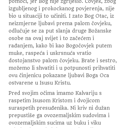
pomoći, jer Bog nije zgriješio. Čovjek, zbog
izgubljenog i prokockanog povjerenja, nije
bio u situaciji to učiniti. I zato Bog Otac, iz
neizmjerne ljubavi prema palom čovjeku,
odlučuje se za put slanja druge Božanske
osobe na ovaj svijet i to začećem i
rađanjem, kako bi kao Bogočovjek putem
muke, raspeća i uskrsnuća vratio
dostojanstvo palom čovjeku. Brate i sestro,
možemo li shvatiti i u potpunosti prihvatiti
ovu činjenicu pokazane ljubavi Boga Oca
ostvarene u Isusu Kristu.
Pred svojim očima imamo Kalvariju s
raspetim Isusom Kristom i dvojicom
suraspetih presuđenika. Ni kriv ni dužan
prepustiše ga ovozemaljskim sudovima i
ovozemaljskim sucima uz buku i viku