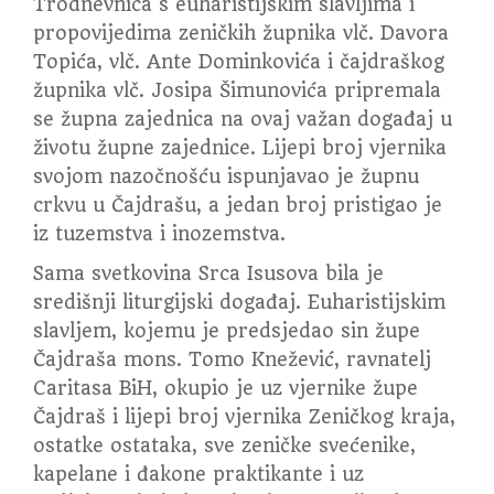
Trodnevnica s euharistijskim slavljima i
propovijedima zeničkih župnika vlč. Davora
Topića, vlč. Ante Dominkovića i čajdraškog
župnika vlč. Josipa Šimunovića pripremala
se župna zajednica na ovaj važan događaj u
životu župne zajednice. Lijepi broj vjernika
svojom nazočnošću ispunjavao je župnu
crkvu u Čajdrašu, a jedan broj pristigao je
iz tuzemstva i inozemstva.
Sama svetkovina Srca Isusova bila je
središnji liturgijski događaj. Euharistijskim
slavljem, kojemu je predsjedao sin župe
Čajdraša mons. Tomo Knežević, ravnatelj
Caritasa BiH, okupio je uz vjernike župe
Čajdraš i lijepi broj vjernika Zeničkog kraja,
ostatke ostataka, sve zeničke svećenike,
kapelane i đakone praktikante i uz