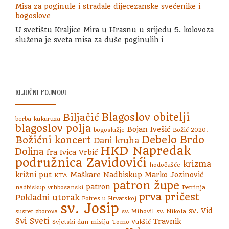
Misa za poginule i stradale dijecezanske svećenike i
bogoslove
U svetištu Kraljice Mira u Hrasnu u srijedu 5. kolovoza
služena je sveta misa za duše poginulih i
KLJUČNI POJMOVI
Blagoslov obitelji
Biljačić
berba kukuruza
blagoslov polja
Bojan Ivešić
bogoslužje
Božić 2020.
Debelo Brdo
Božićni koncert
Dani kruha
HKD Napredak
Dolina
fra Ivica Vrbić
podružnica Zavidovići
krizma
hodočašće
križni put
Maškare
Nadbiskup Marko Jozinović
KTA
patron župe
patron
nadbiskup vrhbosanski
Petrinja
prva pričest
Pokladni utorak
Potres u Hrvatskoj
sv. Josip
sv. Vid
susret zborova
sv. Mihovil
sv. Nikola
Svi Sveti
Travnik
Svjetski dan misija
Tomo Vukšić