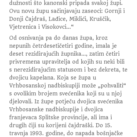
dužnosti što kanonski pripada svakoj župi.
Ovu novu župu sačinjavaju zaseoci: Gornji i
Donji Čajdraš, Lađice, Miklići, Kruščik,
Vjetrenica i Visokovci…“
Od osnivanja pa do danas župa, kroz
nepunih četrdesetičetiri godine, imala je
deset rezidirajućih župnika…, zatim četiri
privremena upravitelja od kojih su neki bili
s nerezidirajućim statusom i bez dekreta, te
dvojicu kapelana. Koja se župa u
Vrhbosanskoj nadbiskupiji može „pohvaliti“
s ovolikim brojem svećenika koji su u njoj
djelovali. Iz župe potječu dvojica svećenika
Vrhbosanske nadbiskupije i dvojica
franjevaca Splitske provincije, ali ima i
drugih čiji su korijeni čajdraški. Do 15.
travnja 1993. godine, do napada bošnjačke