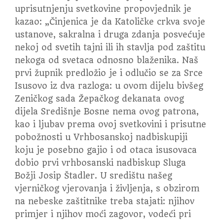
uprisutnjenju svetkovine propovjednik je
kazao: „Činjenica je da Katoličke crkva svoje
ustanove, sakralna i druga zdanja posvećuje
nekoj od svetih tajni ili ih stavlja pod zaštitu
nekoga od svetaca odnosno blaženika. Naš
prvi župnik predložio je i odlučio se za Srce
Isusovo iz dva razloga: u ovom dijelu bivšeg
Zeničkog sada Žepačkog dekanata ovog
dijela Središnje Bosne nema ovog patrona,
kao i ljubav prema ovoj svetkovini i prisutne
pobožnosti u Vrhbosanskoj nadbiskupiji
koju je posebno gajio i od otaca isusovaca
dobio prvi vrhbosanski nadbiskup Sluga
Božji Josip Štadler. U središtu našeg
vjerničkog vjerovanja i življenja, s obzirom
na nebeske zaštitnike treba stajati: njihov
primjer i njihov moći zagovor, vodeći pri