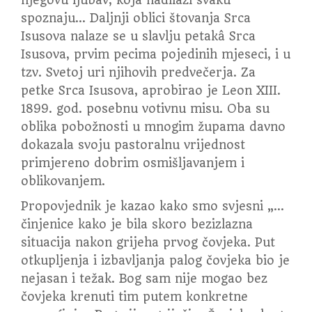
njegovu ljubav, koja nadilazi svaku
spoznaju… Daljnji oblici štovanja Srca
Isusova nalaze se u slavlju petakâ Srca
Isusova, prvim pecima pojedinih mjeseci, i u
tzv. Svetoj uri njihovih predvečerja. Za
petke Srca Isusova, aprobirao je Leon XIII.
1899. god. posebnu votivnu misu. Oba su
oblika pobožnosti u mnogim župama davno
dokazala svoju pastoralnu vrijednost
primjereno dobrim osmišljava­njem i
oblikovanjem.
Propovjednik je kazao kako smo svjesni „…
činjenice kako je bila skoro bezizlazna
situacija nakon grijeha prvog čovjeka. Put
otkupljenja i izbavljanja palog čovjeka bio je
nejasan i težak. Bog sam nije mogao bez
čovjeka krenuti tim putem konkretne