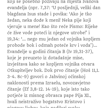
koji se posebno pozivaju na mjesta Ivanova
evanđelja (npr. 7,37: ‘U posljednji, veliki dan
blagdana Isus stade i povika: ‘Ako je tko
žedan, neka dođe k meni! Neka pije koji
vjeruje u mene! Kao što reče Pismo: Rijeke
će žive vode poteći iz njegove utrobe!’ i
19,34: ‘… nego mu jedan od vojnika kopljem
probode bok i odmah poteče krv i voda’)…
Evanđelje u godini čitanja B (Iv 19,31-37),
koje je preuzeto iz dotadašnje mise,
izvještava kako se kopljem vojnika otvara
Otkupiteljev bok. Dok prvo čitanje (Hoš 11,1.
3-4. 8c-9) govori o Jahvinoj očinskoj
naklonosti prema Izraelu, novozavjetno
čitanje (Ef 3,8-12. 14-19), koje isto tako
potječe iz misnog obrasca pape Pija XI.,
hvali neistraživo bogatstvo Kristovo i