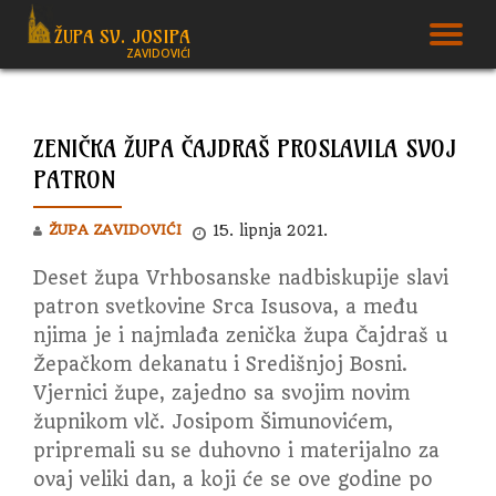
ŽUPA SV. JOSIPA
T
ZAVIDOVIĆI
Skip
to
N
content
ZENIČKA ŽUPA ČAJDRAŠ PROSLAVILA SVOJ
PATRON
ŽUPA ZAVIDOVIĆI
15. lipnja 2021.
Deset župa Vrhbosanske nadbiskupije slavi
patron svetkovine Srca Isusova, a među
njima je i najmlađa zenička župa Čajdraš u
Žepačkom dekanatu i Središnjoj Bosni.
Vjernici župe, zajedno sa svojim novim
župnikom vlč. Josipom Šimunovićem,
pripremali su se duhovno i materijalno za
ovaj veliki dan, a koji će se ove godine po