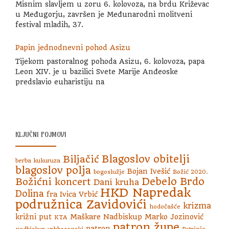
Misnim slavljem u zoru 6. kolovoza, na brdu Križevac
u Međugorju, završen je Međunarodni molitveni
festival mladih, 37.
Papin jednodnevni pohod Asizu
Tijekom pastoralnog pohoda Asizu, 6. kolovoza, papa
Leon XIV. je u bazilici Svete Marije Anđeoske
predslavio euharistiju na
KLJUČNI POJMOVI
Blagoslov obitelji
Biljačić
berba kukuruza
blagoslov polja
Bojan Ivešić
bogoslužje
Božić 2020.
Debelo Brdo
Božićni koncert
Dani kruha
HKD Napredak
Dolina
fra Ivica Vrbić
podružnica Zavidovići
krizma
hodočašće
križni put
Maškare
Nadbiskup Marko Jozinović
KTA
patron župe
patron