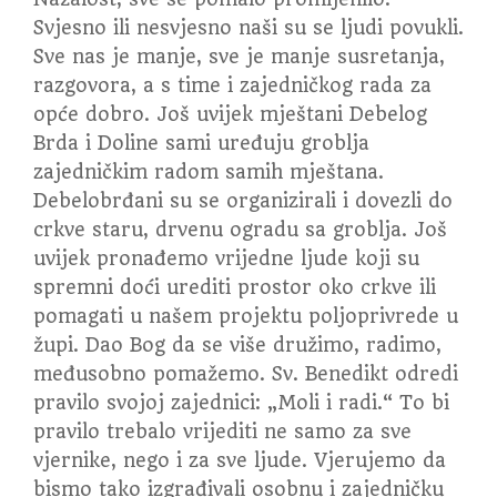
Svjesno ili nesvjesno naši su se ljudi povukli.
Sve nas je manje, sve je manje susretanja,
razgovora, a s time i zajedničkog rada za
opće dobro. Još uvijek mještani Debelog
Brda i Doline sami uređuju groblja
zajedničkim radom samih mještana.
Debelobrđani su se organizirali i dovezli do
crkve staru, drvenu ogradu sa groblja. Još
uvijek pronađemo vrijedne ljude koji su
spremni doći urediti prostor oko crkve ili
pomagati u našem projektu poljoprivrede u
župi. Dao Bog da se više družimo, radimo,
međusobno pomažemo. Sv. Benedikt odredi
pravilo svojoj zajednici: „Moli i radi.“ To bi
pravilo trebalo vrijediti ne samo za sve
vjernike, nego i za sve ljude. Vjerujemo da
bismo tako izgrađivali osobnu i zajedničku