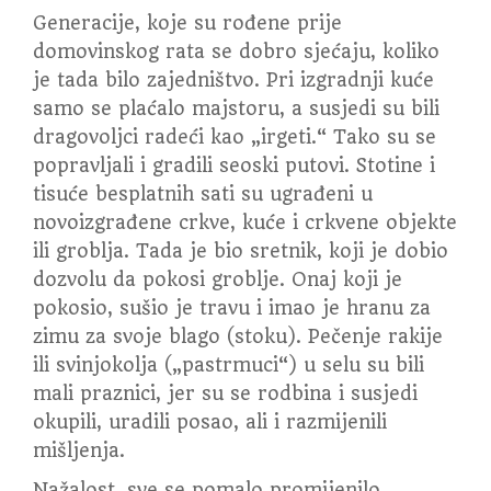
Generacije, koje su rođene prije
domovinskog rata se dobro sjećaju, koliko
je tada bilo zajedništvo. Pri izgradnji kuće
samo se plaćalo majstoru, a susjedi su bili
dragovoljci radeći kao „irgeti.“ Tako su se
popravljali i gradili seoski putovi. Stotine i
tisuće besplatnih sati su ugrađeni u
novoizgrađene crkve, kuće i crkvene objekte
ili groblja. Tada je bio sretnik, koji je dobio
dozvolu da pokosi groblje. Onaj koji je
pokosio, sušio je travu i imao je hranu za
zimu za svoje blago (stoku). Pečenje rakije
ili svinjokolja („pastrmuci“) u selu su bili
mali praznici, jer su se rodbina i susjedi
okupili, uradili posao, ali i razmijenili
mišljenja.
Nažalost, sve se pomalo promijenilo.