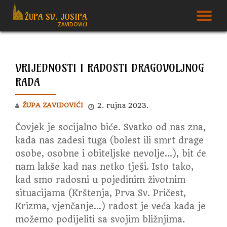
ŽUPA SV. JOSIPA
T
ZAVIDOVIĆI
Skip
to
N
content
VRIJEDNOSTI I RADOSTI DRAGOVOLJNOG
RADA
ŽUPA ZAVIDOVIĆI
2. rujna 2023.
Čovjek je socijalno biće. Svatko od nas zna,
kada nas zadesi tuga (bolest ili smrt drage
osobe, osobne i obiteljske nevolje…), bit će
nam lakše kad nas netko tješi.
Isto tako,
kad smo radosni u pojedinim životnim
situacijama (Krštenja, Prva Sv. Pričest,
Krizma, vjenčanje…) radost je veća kada je
možemo podijeliti sa svojim bližnjima.