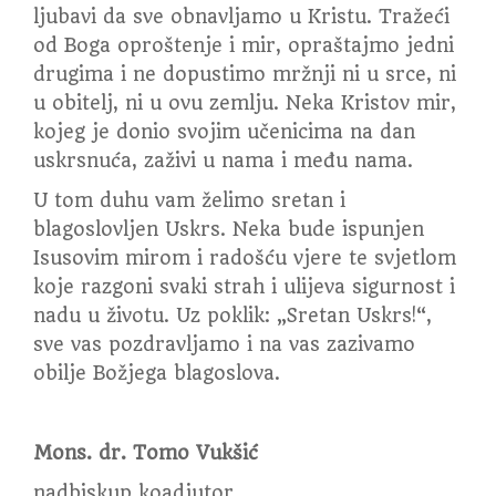
ljubavi da sve obnavljamo u Kristu. Tražeći
od Boga oproštenje i mir, opraštajmo jedni
drugima i ne dopustimo mržnji ni u srce, ni
u obitelj, ni u ovu zemlju. Neka Kristov mir,
kojeg je donio svojim učenicima na dan
uskrsnuća, zaživi u nama i među nama.
U tom duhu vam želimo sretan i
blagoslovljen Uskrs. Neka bude ispunjen
Isusovim mirom i radošću vjere te svjetlom
koje razgoni svaki strah i ulijeva sigurnost i
nadu u životu. Uz poklik: „Sretan Uskrs!“,
sve vas pozdravljamo i na vas zazivamo
obilje Božjega blagoslova.
Mons. dr. Tomo Vukšić
nadbiskup koadjutor