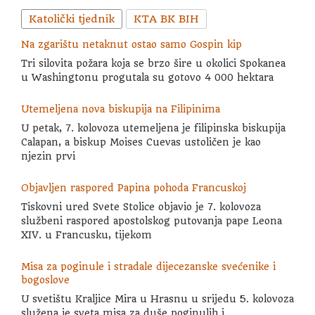
Katolički tjednik
KTA BK BIH
Na zgarištu netaknut ostao samo Gospin kip
Tri silovita požara koja se brzo šire u okolici Spokanea
u Washingtonu progutala su gotovo 4 000 hektara
Utemeljena nova biskupija na Filipinima
U petak, 7. kolovoza utemeljena je filipinska biskupija
Calapan, a biskup Moises Cuevas ustoličen je kao
njezin prvi
Objavljen raspored Papina pohoda Francuskoj
Tiskovni ured Svete Stolice objavio je 7. kolovoza
službeni raspored apostolskog putovanja pape Leona
XIV. u Francusku, tijekom
Misa za poginule i stradale dijecezanske svećenike i
bogoslove
U svetištu Kraljice Mira u Hrasnu u srijedu 5. kolovoza
služena je sveta misa za duše poginulih i