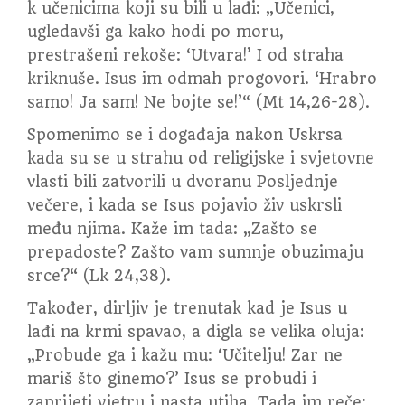
k učenicima koji su bili u lađi: „Učenici,
ugledavši ga kako hodi po moru,
prestrašeni rekoše: ‘Utvara!’ I od straha
kriknuše. Isus im odmah progovori. ‘Hrabro
samo! Ja sam! Ne bojte se!’“ (Mt 14,26-28).
Spomenimo se i događaja nakon Uskrsa
kada su se u strahu od religijske i svjetovne
vlasti bili zatvorili u dvoranu Posljednje
večere, i kada se Isus pojavio živ uskrsli
među njima. Kaže im tada: „Zašto se
prepadoste? Zašto vam sumnje obuzimaju
srce?“ (Lk 24,38).
Također, dirljiv je trenutak kad je Isus u
lađi na krmi spavao, a digla se velika oluja:
„Probude ga i kažu mu: ‘Učitelju! Zar ne
mariš što ginemo?’ Isus se probudi i
zaprijeti vjetru i nasta utiha. Tada im reče: