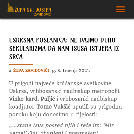
ŽUPA SV. JOSIPA
T
ZAVIDOVIĆI
Skip
to
N
content
USKRSNA POSLANICA: NE DAJMO DUHU
SEKULARIZMA DA NAM ISUSA ISTJERA IZ
SRCA
ŽUPA ZAVIDOVIĆI
3. travnja 2021.
U prigodi najveće kršćanske svetkovine
Uskrsa, vrhbosanski nadbiskup metropolit
Vinko kard. Puljić
i vrhbosanki nadbiskup
koadjutor
Tomo Vukšić
uputili su prigodnu
poruku koju donosimo u cijelosti:
„…stane Isus posred njih i reče im: ‘Mir
vama!’ Oni, zbunjeni i prestrašeni,