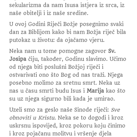
sekularizma da nam Isusa istjera iz srca, iz
naše obitelji i iz naše sredine.
U ovoj Godini Riječi Božje posegnimo svaki
dan za Biblijom kako bi nam Božja riječ bila
putokaz u životu: da ojačamo vjeru.
Neka nam u tome pomogne zagovor
Sv.
Josipa
čiju, također, Godinu slavimo. Učimo
od njega biti poslušni Božjoj riječi i
ostvarivati ono što Bog od nas traži. Njega
posebno molimo za sretnu smrt. Neka uz
nas u času smrti budu Isus i
Marija
kao što
su uz njega sigurno bili kada je umirao.
Uzeli smo za geslo naše Sinode riječi:
Sve
obnoviti u Kristu
. Neka se to dogodi i kroz
uskrsnu ispovijed, kroz pokoru koju činimo
i kroz pojačanu molitvu i vršenje djela