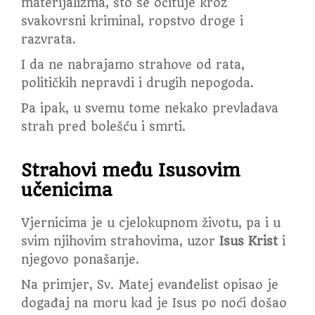
materijalizma, što se očituje kroz
svakovrsni kriminal, ropstvo droge i
razvrata.
I da ne nabrajamo strahove od rata,
političkih nepravdi i drugih nepogoda.
Pa ipak, u svemu tome nekako prevladava
strah pred bolešću i smrti.
Strahovi među Isusovim
učenicima
Vjernicima je u cjelokupnom životu, pa i u
svim njihovim strahovima, uzor
Isus Krist
i
njegovo ponašanje.
Na primjer, Sv. Matej evanđelist opisao je
događaj na moru kad je Isus po noći došao