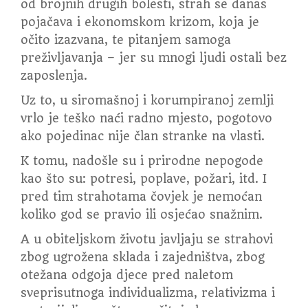
od brojnih drugih bolesti, strah se danas
pojačava i ekonomskom krizom, koja je
očito izazvana, te pitanjem samoga
preživljavanja – jer su mnogi ljudi ostali bez
zaposlenja.
Uz to, u siromašnoj i korumpiranoj zemlji
vrlo je teško naći radno mjesto, pogotovo
ako pojedinac nije član stranke na vlasti.
K tomu, nadošle su i prirodne nepogode
kao što su: potresi, poplave, požari, itd. I
pred tim strahotama čovjek je nemoćan
koliko god se pravio ili osjećao snažnim.
A u obiteljskom životu javljaju se strahovi
zbog ugrožena sklada i zajedništva, zbog
otežana odgoja djece pred naletom
sveprisutnoga individualizma, relativizma i