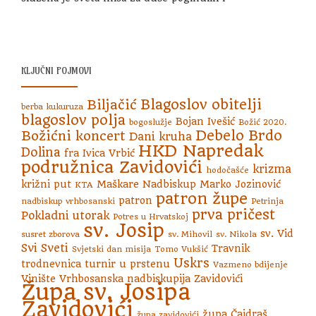
KLJUČNI POJMOVI
Blagoslov obitelji
Biljačić
berba kukuruza
blagoslov polja
Bojan Ivešić
bogoslužje
Božić 2020.
Debelo Brdo
Božićni koncert
Dani kruha
HKD Napredak
Dolina
fra Ivica Vrbić
podružnica Zavidovići
krizma
hodočašće
križni put
Maškare
Nadbiskup Marko Jozinović
KTA
patron župe
patron
nadbiskup vrhbosanski
Petrinja
prva pričest
Pokladni utorak
Potres u Hrvatskoj
sv. Josip
sv. Vid
susret zborova
sv. Mihovil
sv. Nikola
Svi Sveti
Travnik
Svjetski dan misija
Tomo Vukšić
Uskrs
trodnevnica
turnir u prstenu
Vazmeno bdijenje
Vinište
Vrhbosanska nadbiskupija
Zavidovići
Župa sv. Josipa
Zavidovići
župa Čajdraš
župa zavidovići