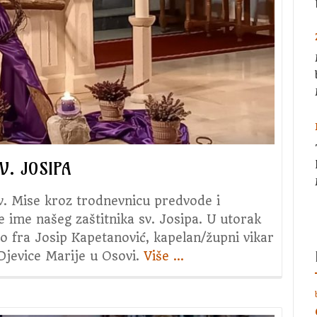
V. JOSIPA
sv. Mise kroz trodnevnicu predvode i
e ime našeg zaštitnika sv. Josipa. U utorak
io fra Josip Kapetanović, kapelan/župni vikar
Djevice Marije u Osovi.
Više
about
…
1.
dan
trodnevnice