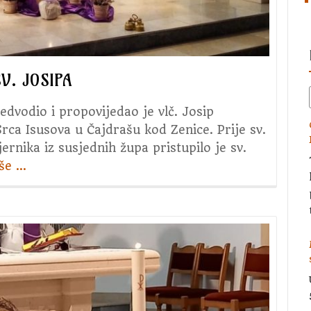
V. JOSIPA
edvodio i propovijedao je vlč. Josip
rca Isusova u Čajdrašu kod Zenice. Prije sv.
vjernika iz susjednih župa pristupilo je sv.
iše
about
…
2.
dan
trodnevnice
u
čast
sv.
Josipa