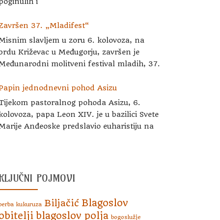
poginulih i
Završen 37. „Mladifest“
Misnim slavljem u zoru 6. kolovoza, na
brdu Križevac u Međugorju, završen je
Međunarodni molitveni festival mladih, 37.
Papin jednodnevni pohod Asizu
Tijekom pastoralnog pohoda Asizu, 6.
kolovoza, papa Leon XIV. je u bazilici Svete
Marije Anđeoske predslavio euharistiju na
KLJUČNI POJMOVI
Blagoslov
Biljačić
berba kukuruza
obitelji
blagoslov polja
bogoslužje