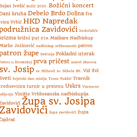
Božićni koncert
Bojan Ivešić
Božić 2020.
Debelo Brdo
Dolina
Dani kruha
fra
HKD Napredak
Ivica Vrbić
podružnica Zavidovići
hodočašće
krizma
križni put
Maškare
Nadbiskup
KTA
Marko Jozinović
patron
nadbiskup vrhbosanski
patron župe
Pokladni utorak
Petrinja
prva pričest
Potres u Hrvatskoj
susret zborova
sv. Josip
Svi
sv. Vid
sv. Mihovil
sv. Nikola
Sveti
Travnik
Svjetski dan misija
Tomo Vukšić
Uskrs
trodnevnica
turnir u prstenu
Vazmeno
Vinište
Vrhbosanska nadbiskupija
bdijenje
Župa sv. Josipa
Zavidovići
Zavidovići
župa
župa zavidovići
Čajdraš