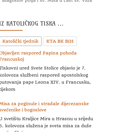
Blagoslov polja i sv. Misa u čast sv. Vida
IZ KATOLIČKOG TISKA …
Katolički tjednik
KTA BK BIH
Objavljen raspored Papina pohoda
Francuskoj
Tiskovni ured Svete Stolice objavio je 7.
kolovoza službeni raspored apostolskog
putovanja pape Leona XIV. u Francusku,
tijekom
Misa za poginule i stradale dijecezanske
svećenike i bogoslove
U svetištu Kraljice Mira u Hrasnu u srijedu
5. kolovoza služena je sveta misa za duše