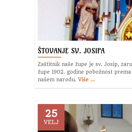
ŠTOVANJE SV. JOSIPA
Zaštitnik naše župe je sv. Josip, zar
župe 1902. godine pobožnost prema s
našem narodu.
Više
about
…
Štovanje
sv.
Josipa
25
VELJ