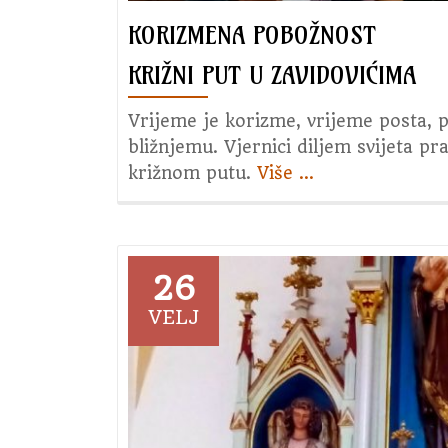
KORIZMENA POBOŽNOST
KRIŽNI PUT U ZAVIDOVIĆIMA
Vrijeme je korizme, vrijeme posta, 
bližnjemu. Vjernici diljem svijeta 
križnom putu.
Više
about
…
Korizmena
pobožnost
Križni
put
26
u
VELJ
Zavidovićima