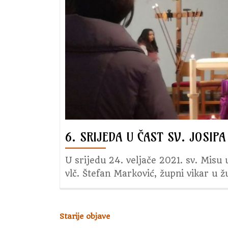
6. SRIJEDA U ČAST SV. JOSIPA
U srijedu 24. veljače 2021. sv. Misu 
vlč. Štefan Marković, župni vikar u 
Starije objave
N