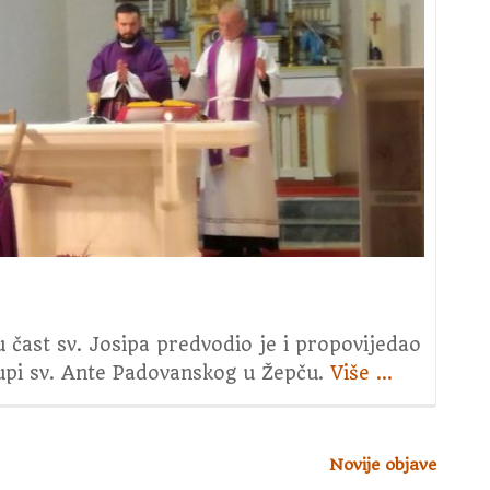
u čast sv. Josipa predvodio je i propovijedao
župi sv. Ante Padovanskog u Žepču.
Više
about
…
6.
srijeda
u
Novije objave
čast