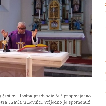
u
čast
sv.
Josipa
u čast sv. Josipa predvodio je i propovijedao
etra i Pavla u Lovnici. Vrijedno je spomenuti