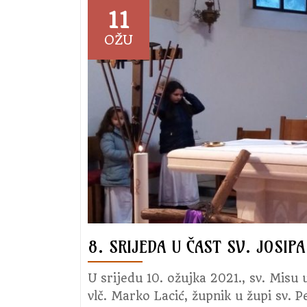
11
OŽU
8. SRIJEDA U ČAST SV. JOSIPA
U srijedu 10. ožujka 2021., sv. Misu 
vlč. Marko Lacić, župnik u župi sv. P