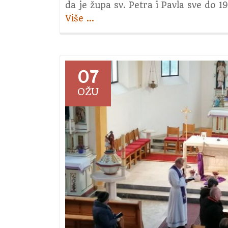
da je župa sv. Petra i Pavla sve do 1
Više
about
…
8.
srijeda
u
čast
07
sv.
OŽU
Josipa