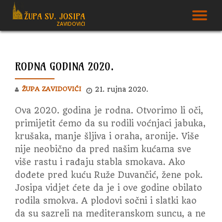
ŽUPA SV. JOSIPA
T
ZAVIDOVIĆI
Skip
to
N
content
RODNA GODINA 2020.
ŽUPA ZAVIDOVIĆI
21. rujna 2020.
Ova 2020. godina je rodna. Otvorimo li oči,
primijetit ćemo da su rodili voćnjaci jabuka,
krušaka, manje šljiva i oraha, aronije. Više
nije neobično da pred našim kućama sve
više rastu i rađaju stabla smokava.
Ako
dođete pred kuću Ruže Duvančić, žene pok.
Josipa vidjet ćete da je i ove godine obilato
rodila smokva. A plodovi sočni i slatki kao
da su sazreli na mediteranskom suncu, a ne