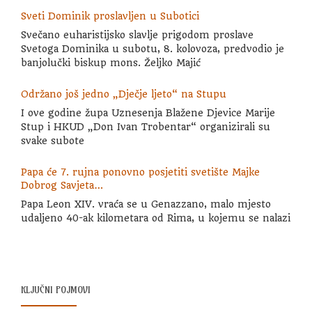
Sveti Dominik proslavljen u Subotici
Svečano euharistijsko slavlje prigodom proslave
Svetoga Dominika u subotu, 8. kolovoza, predvodio je
banjolučki biskup mons. Željko Majić
Održano još jedno „Dječje ljeto“ na Stupu
I ove godine župa Uznesenja Blažene Djevice Marije
Stup i HKUD „Don Ivan Trobentar“ organizirali su
svake subote
Papa će 7. rujna ponovno posjetiti svetište Majke
Dobrog Savjeta…
Papa Leon XIV. vraća se u Genazzano, malo mjesto
udaljeno 40-ak kilometara od Rima, u kojemu se nalazi
KLJUČNI POJMOVI