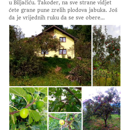
u Biljačiću. Također, na sve strane vidjet
ćete grane pune zrelih plodova jabuka. Još
da je vrijednih ruku da se sve obere…