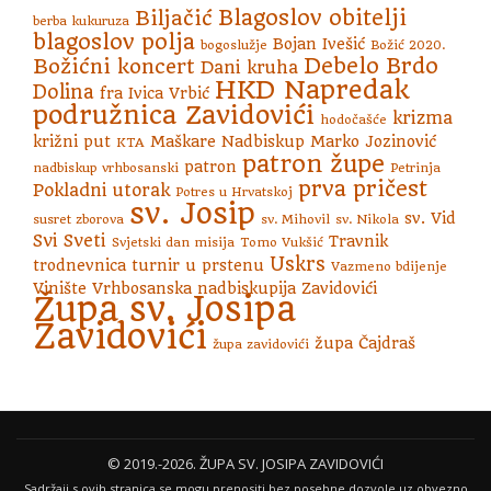
Blagoslov obitelji
Biljačić
berba kukuruza
blagoslov polja
Bojan Ivešić
bogoslužje
Božić 2020.
Debelo Brdo
Božićni koncert
Dani kruha
HKD Napredak
Dolina
fra Ivica Vrbić
podružnica Zavidovići
krizma
hodočašće
križni put
Maškare
Nadbiskup Marko Jozinović
KTA
patron župe
patron
nadbiskup vrhbosanski
Petrinja
prva pričest
Pokladni utorak
Potres u Hrvatskoj
sv. Josip
sv. Vid
susret zborova
sv. Mihovil
sv. Nikola
Svi Sveti
Travnik
Svjetski dan misija
Tomo Vukšić
Uskrs
trodnevnica
turnir u prstenu
Vazmeno bdijenje
Vinište
Vrhbosanska nadbiskupija
Zavidovići
Župa sv. Josipa
Zavidovići
župa Čajdraš
župa zavidovići
S
© 2019.-2026. ŽUPA SV. JOSIPA ZAVIDOVIĆI
Sadržaji s ovih stranica se mogu prenositi bez posebne dozvole uz obvezno