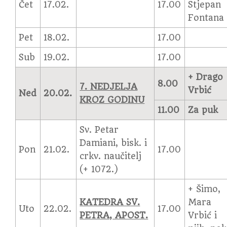
Čet
17.02.
17.00
Stjepan
Fontana
Pet
18.02.
17.00
Sub
19.02.
17.00
+ Drago
8.00
7. NEDJELJA
Vrbić
Ned
20.02.
KROZ GODINU
11.00
Za puk
Sv. Petar
Damiani, bisk. i
Pon
21.02.
17.00
crkv. naučitelj
(+ 1072.)
+ Šimo,
KATEDRA SV.
Mara
Uto
22.02.
17.00
PETRA, APOST.
Vrbić i