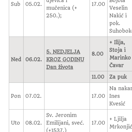
djevica i
Bojola
Sub
05.02.
17.00
mučenica (+
Veselin
250.);
Nakić i
pok.
Suhobok
+ Ilija,
Stoja i
5. NEDJELJA
8.00
Marinko
Ned
06.02.
KROZ GODINU
Čavar
Dan života
11.00
Za puk
Na naka
Pon
07.02.
17.00
Ines
Kvesić
Sv. Jeronim
+ Ljilja
Uto
08.02.
Emilijani, sveć.
17.00
Mrkonji
(+1537.)