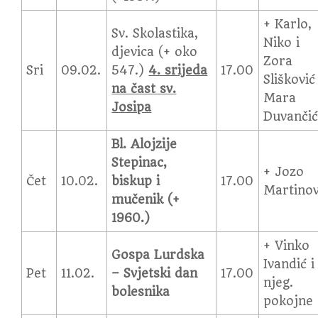
+ Karlo,
Sv. Skolastika,
Niko i
djevica (+ oko
Zora
Sri
09.02.
547.)
4. srijeda
17.00
Slišković 
na čast sv.
Mara
Josipa
Duvanči
Bl. Alojzije
Stepinac,
+ Jozo
Čet
10.02.
biskup i
17.00
Martinov
mučenik (+
1960.)
+ Vinko
Gospa Lurdska
Ivandić i
Pet
11.02.
–
Svjetski dan
17.00
njeg.
bolesnika
pokojne