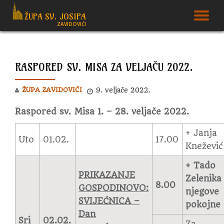
ŽUPA SV. JOSIPA
T
ZAVIDOVIĆI
Skip
to
N
content
RASPORED SV. MISA ZA VELJAČU 2022.
ŽUPA ZAVIDOVIĆI
9. veljače 2022.
Raspored sv. Misa 1. – 28. veljače 2022.
+ Janja
Uto
01.02.
17.00
Knežević
+ Tado
PRIKAZANJE
Zelenika 
8.00
GOSPODINOVO:
njegove
SVIJEĆNICA –
pokojne
Dan
Sri
02.02.