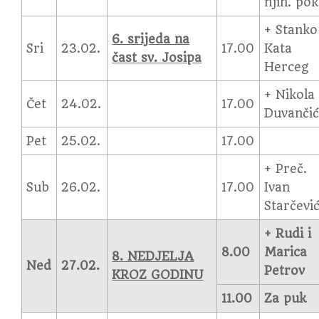
njih. pok
+ Stanko
6. srijeda na
Sri
23.02.
17.00
Kata
čast sv. Josipa
Herceg
+ Nikola
Čet
24.02.
17.00
Duvanči
Pet
25.02.
17.00
+ Preč.
Sub
26.02.
17.00
Ivan
Starčevi
+ Rudi i
8.00
Marica
8. NEDJELJA
Ned
27.02.
Petrov
KROZ GODINU
11.00
Za puk