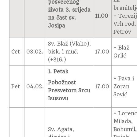
Za
posvećenog
branitelj
života
3. srijeda
11.00
+ Terezi
na čast sv.
Vrh rođ.
Josipa
Petrov
Sv. Blaž (Vlaho),
+ Blaž
Čet
03.02.
bisk. i muč.
17.00
Grlić
(+316.)
1. Petak
+ Pava i
Pobožnost
Pet
04.02.
17.00
Zoran
Presvetom Srcu
Sović
Isusovu
+ Lorenc
Milada,
Sv. Agata,
Bohumil,