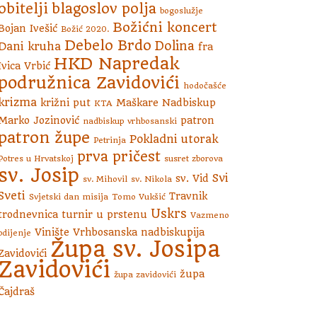
obitelji
blagoslov polja
bogoslužje
Božićni koncert
Bojan Ivešić
Božić 2020.
Debelo Brdo
Dolina
Dani kruha
fra
HKD Napredak
Ivica Vrbić
podružnica Zavidovići
hodočašće
krizma
križni put
Maškare
Nadbiskup
KTA
Marko Jozinović
patron
nadbiskup vrhbosanski
patron župe
Pokladni utorak
Petrinja
prva pričest
Potres u Hrvatskoj
susret zborova
sv. Josip
Svi
sv. Vid
sv. Mihovil
sv. Nikola
Sveti
Travnik
Svjetski dan misija
Tomo Vukšić
Uskrs
trodnevnica
turnir u prstenu
Vazmeno
Vinište
Vrhbosanska nadbiskupija
bdijenje
Župa sv. Josipa
Zavidovići
Zavidovići
župa
župa zavidovići
Čajdraš