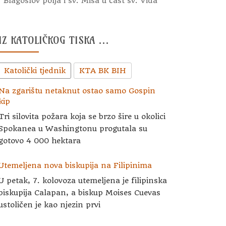
Blagoslov polja i sv. Misa u čast sv. Vida
IZ KATOLIČKOG TISKA …
Katolički tjednik
KTA BK BIH
Na zgarištu netaknut ostao samo Gospin
kip
Tri silovita požara koja se brzo šire u okolici
Spokanea u Washingtonu progutala su
gotovo 4 000 hektara
Utemeljena nova biskupija na Filipinima
U petak, 7. kolovoza utemeljena je filipinska
biskupija Calapan, a biskup Moises Cuevas
ustoličen je kao njezin prvi