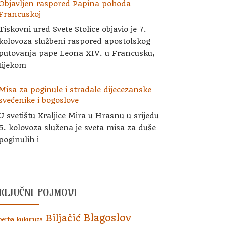
Objavljen raspored Papina pohoda
Francuskoj
Tiskovni ured Svete Stolice objavio je 7.
kolovoza službeni raspored apostolskog
putovanja pape Leona XIV. u Francusku,
tijekom
Misa za poginule i stradale dijecezanske
svećenike i bogoslove
U svetištu Kraljice Mira u Hrasnu u srijedu
5. kolovoza služena je sveta misa za duše
poginulih i
KLJUČNI POJMOVI
Blagoslov
Biljačić
berba kukuruza