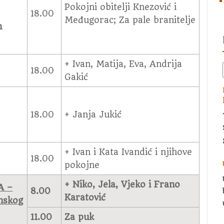
Pokojni obitelji Knezović i
18.00
Međugorac; Za pale branitelje
m
+ Ivan, Matija, Eva, Andrija
18.00
Gakić
18.00
+ Janja Jukić
+ Ivan i Kata Ivandić i njihove
18.00
pokojne
+ Niko, Jela, Vjeko i Frano
A –
8.00
Karatović
nskog
11.00
Za puk