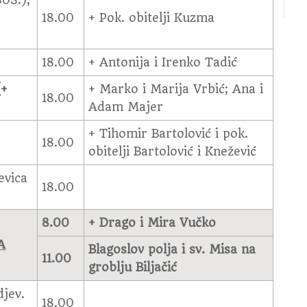
303.);
18.00
+ Pok. obitelji Kuzma
18.00
+ Antonija i Irenko Tadić
(+
+ Marko i Marija Vrbić; Ana i
18.00
Adam Majer
+ Tihomir Bartolović i pok.
18.00
obitelji Bartolović i Knežević
evica
18.00
8.00
+ Drago i Mira Vučko
A
Blagoslov polja i sv. Misa na
11.00
groblju Biljačić
djev.
18.00