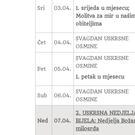
Sri
03.04.
1. srijeda u mjesecu;
Molitva za mir u naši
obiteljima
SVAGDAN USKRSNE
Čet
04.04.
OSMINE
SVAGDAN USKRSNE
OSMINE
Pet
05.04.
1. petak u mjesecu
SVAGDAN USKRSNE
Sub
06.04.
OSMINE
2. USKRSNA NEDJELJ
Ned
07.04.
BIJELA: Nedjelja Boža
milosrđa