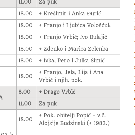
11.00
Za puk
18.00
+ Krešimir i Anka Đurić
18.00
+ Franjo i Ljubica Vološćuk
18.00
+ Franjo Vrbić; Ivo Bulajić
18.00
+ Zdenko i Marica Zelenka
18.00
+ Ivka, Pero i Julka Šimić
+ Franjo, Jela, Ilija i Ana
18.00
Vrbić i njih. pok.
8.00
+ Drago Vrbić
A
11.00
Za puk
+ Pok. obitelji Popić + vlč.
18.00
Alojzije Budzinski (+ 1983.)