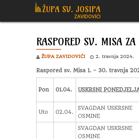
ŽUPA SV. JOSIPA
ZAVIDOVIĆI
Skip
to
content
RASPORED SV. MISA ZA
ŽUPA ZAVIDOVIĆI
2. travnja 2024.
Raspored sv. Misa 1. – 30. travnja 20
Pon
01.04.
USKRSNI PONEDJELJ
SVAGDAN USKRSNE
Uto
02.04.
OSMINE
SVAGDAN USKRSNE
OSMINE