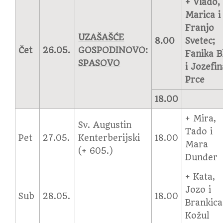
+ Vlado,
Marica i
Franjo
UZAŠAŠĆE
8.00
Svetec;
Čet
26.05.
GOSPODINOVO:
Fanika B
SPASOVO
i Jozefin
Prce
18.00
+ Mira,
Sv. Augustin
Tado i
Pet
27.05.
Kenterberijski
18.00
Mara
(+ 605.)
Dunđer
+ Kata,
Jozo i
Sub
28.05.
18.00
Brankica
Kožul