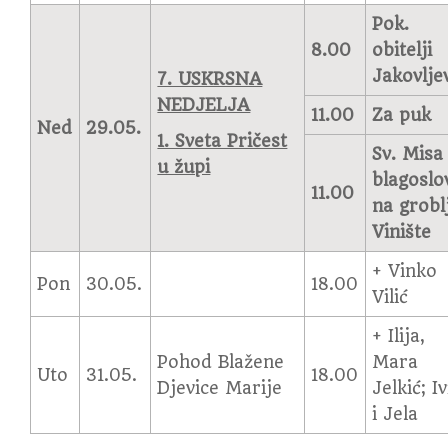
Pok.
8.00
obitelji
Jakovlje
7. USKRSNA
NEDJELJA
11.00
Za puk
Ned
29.05.
1. Sveta Pričest
Sv. Misa 
u župi
blagoslo
11.00
na grobl
Vinište
+ Vinko
Pon
30.05.
18.00
Vilić
+ Ilija,
Pohod Blažene
Mara
Uto
31.05.
18.00
Djevice Marije
Jelkić; I
i Jela