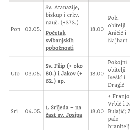
Sv. Atanazije,
biskup i crkv.
Pok.
nauč. (+373.)
obitelji
Pon
02.05.
18.00
Početak
Aničić i
svibanjskih
Najhart
pobožnosti
Pokojni
Sv. Filip (+ oko
obitelji
Uto
03.05.
80.) i Jakov (+
18.00
Ivešić i
62.) ap.
Dragić
+ Franjo
Vrbić i I
1. Srijeda – na
Sri
04.05.
18.00
Bulajić; 
čast sv. Josipa
pale
branitelj