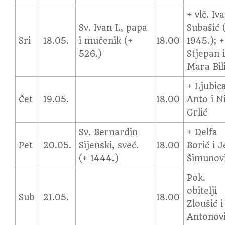
+ vlč. Iv
Sv. Ivan I., papa
Subašić 
Sri
18.05.
i mučenik (+
18.00
1945.); +
526.)
Stjepan 
Mara Bil
+ Ljubica
Čet
19.05.
18.00
Anto i N
Grlić
Sv. Bernardin
+ Delfa
Pet
20.05.
Sijenski, sveć.
18.00
Borić i J
(+ 1444.)
Šimunov
Pok.
obitelji
Sub
21.05.
18.00
Zloušić i
Antonov