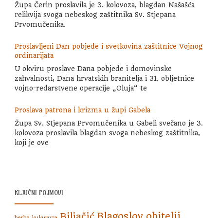
Župa Čerin proslavila je 3. kolovoza, blagdan Našašća
relikvija svoga nebeskog zaštitnika Sv. Stjepana
Prvomučenika.
Proslavljeni Dan pobjede i svetkovina zaštitnice Vojnog
ordinarijata
U okviru proslave Dana pobjede i domovinske
zahvalnosti, Dana hrvatskih branitelja i 31. obljetnice
vojno-redarstvene operacije „Oluja“ te
Proslava patrona i krizma u župi Gabela
Župa Sv. Stjepana Prvomučenika u Gabeli svečano je 3.
kolovoza proslavila blagdan svoga nebeskog zaštitnika,
koji je ove
KLJUČNI POJMOVI
Blagoslov obitelji
Biljačić
berba kukuruza