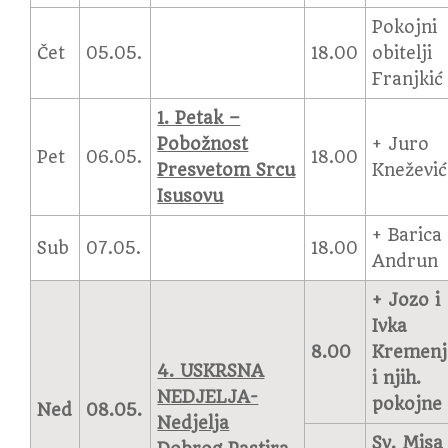
Pokojni
Čet
05.05.
18.00
obitelji
Franjkić
1. Petak –
Pobožnost
+ Juro
Pet
06.05.
18.00
Presvetom Srcu
Knežević
Isusovu
+ Barica
Sub
07.05.
18.00
Andrun
+ Jozo i
Ivka
8.00
Kremenj
4. USKRSNA
i njih.
NEDJELJA-
pokojne
Ned
08.05.
Nedjelja
Sv. Misa 