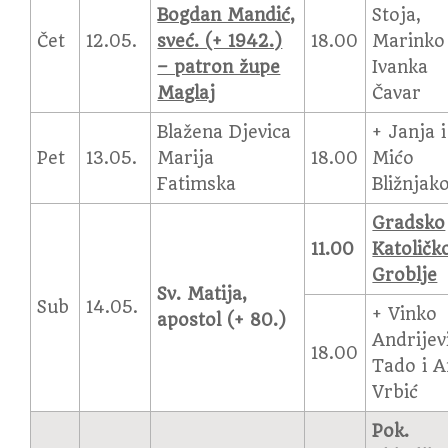
Bogdan Mandić,
Stoja,
Čet
12.05.
sveć. (+ 1942.)
18.00
Marinko 
– patron župe
Ivanka
Maglaj
Čavar
Blažena Djevica
+ Janja i
Pet
13.05.
Marija
18.00
Mićo
Fatimska
Bližnjak
Gradsko
11.00
Katoličk
Groblje
Sv. Matija,
Sub
14.05.
+ Vinko
apostol (+ 80.)
Andrijev
18.00
Tado i 
Vrbić
Pok.