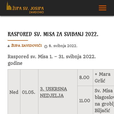
ŽUPA SV. JOSIPA
T
ZAVIDOVIĆI
Skip
to
N
content
RASPORED SV. MISA ZA SVIBANJ 2022.
ŽUPA ZAVIDOVIĆI
8. svibnja 2022.
Raspored sv. Misa 1. – 31. svibnja 2022.
godine
+ Mara
8.00
Grlić
3. USKRSNA
Sv. Misa 
Ned
01.05.
NEDJELJA
blagoslo
11.00
na grobl
Biljačić