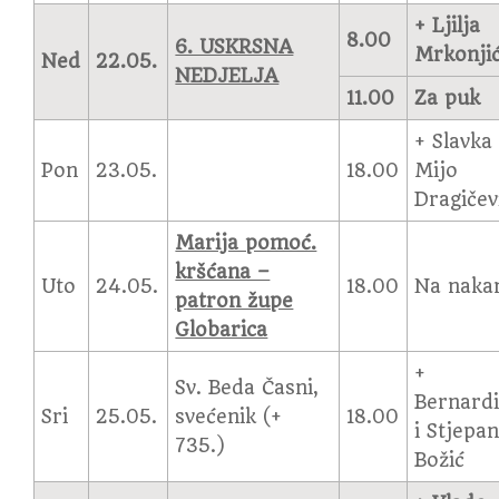
+ Ljilja
8.00
6. USKRSNA
Mrkonji
Ned
22.05.
NEDJELJA
11.00
Za puk
+ Slavka 
Pon
23.05.
18.00
Mijo
Dragičev
Marija pomoć.
kršćana –
Uto
24.05.
18.00
Na naka
patron župe
Globarica
+
Sv. Beda Časni,
Bernard
Sri
25.05.
svećenik (+
18.00
i Stjepa
735.)
Božić