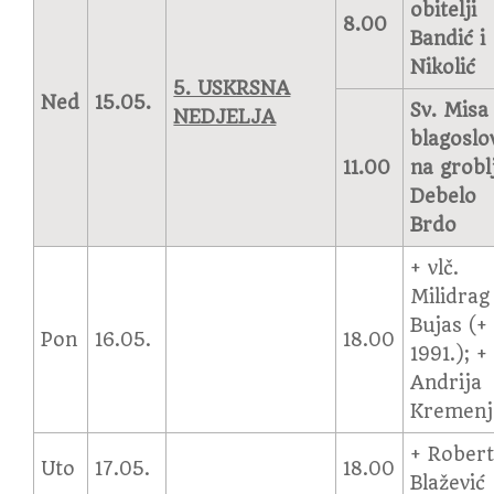
obitelji
8.00
Bandić i
Nikolić
5. USKRSNA
Ned
15.05.
Sv. Misa 
NEDJELJA
blagoslo
11.00
na grobl
Debelo
Brdo
+ vlč.
Milidrag
Bujas (+
Pon
16.05.
18.00
1991.); +
Andrija
Kremenj
+ Rober
Uto
17.05.
18.00
Blažević