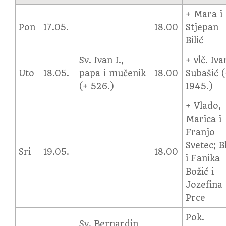
+ Mara i
Pon
17.05.
18.00
Stjepan
Bilić
Sv. Ivan I.,
+ vlč. Iva
Uto
18.05.
papa i mučenik
18.00
Subašić (
(+ 526.)
1945.)
+ Vlado,
Marica i
Franjo
Svetec; B
Sri
19.05.
18.00
i Fanika
Božić i
Jozefina
Prce
Pok.
Sv. Bernardin