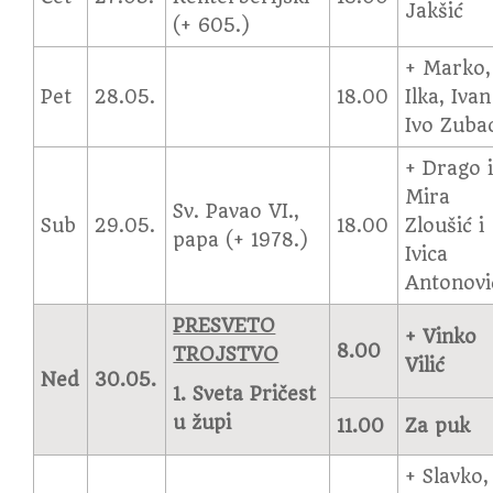
Jakšić
(+ 605.)
+ Marko,
Pet
28.05.
18.00
Ilka, Ivan
Ivo Zuba
+ Drago 
Mira
Sv. Pavao VI.,
Sub
29.05.
18.00
Zloušić i
papa (+ 1978.)
Ivica
Antonovi
PRESVETO
+ Vinko
8.00
TROJSTVO
Vilić
Ned
30.05.
1.
Sveta Pričest
u župi
11.00
Za puk
+ Slavko,