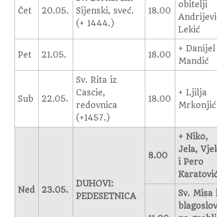
obitelji
Čet
20.05.
Sijenski, sveć.
18.00
Andrijevi
(+ 1444.)
Lekić
+ Danijel
Pet
21.05.
18.00
Mandić
Sv. Rita iz
Cascie,
+ Ljilja
Sub
22.05.
18.00
redovnica
Mrkonjić
(+1457.)
+ Niko,
Jela, Vje
8.00
i Pero
Karatovi
DUHOVI:
Ned
23.05.
Sv. Misa 
PEDESETNICA
blagoslo