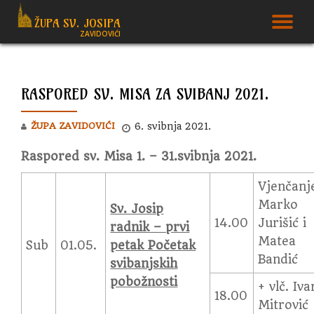
ŽUPA SV. JOSIPA
T
ZAVIDOVIĆI
Skip
to
N
content
RASPORED SV. MISA ZA SVIBANJ 2021.
ŽUPA ZAVIDOVIĆI
6. svibnja 2021.
Raspored sv. Misa 1. – 31.svibnja 2021.
Vjenčanj
Marko
Sv. Josip
14.00
Jurišić i
radnik – prvi
Matea
Sub
01.05.
petak Početak
Bandić
svibanjskih
pobožnosti
+ vlč. Iva
18.00
Mitrović