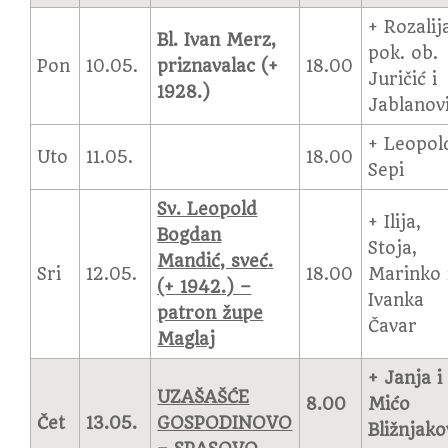
+ Rozalija
Bl. Ivan Merz,
pok. ob.
Pon
10.05.
priznavalac (+
18.00
Juričić i
1928.)
Jablanov
+ Leopol
Uto
11.05.
18.00
Sepi
Sv. Leopold
+ Ilija,
Bogdan
Stoja,
Mandić, sveć.
Sri
12.05.
18.00
Marinko 
(+ 1942.) –
Ivanka
patron župe
Čavar
Maglaj
+ Janja i
UZAŠAŠĆE
8.00
Mićo
Čet
13.05.
GOSPODINOVO
Bližnjako