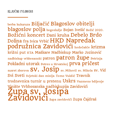
KLJUČNI POJMOVI
Blagoslov obitelji
Biljačić
berba kukuruza
blagoslov polja
Bojan Ivešić
bogoslužje
Božić 2020.
Debelo Brdo
Božićni koncert
Dani kruha
HKD Napredak
Dolina
fra Ivica Vrbić
podružnica Zavidovići
krizma
hodočašće
križni put
Maškare
Nadbiskup Marko Jozinović
KTA
patron župe
patron
nadbiskup vrhbosanski
Petrinja
prva pričest
Pokladni utorak
Potres u Hrvatskoj
sv. Josip
sv. Vid
susret zborova
sv. Mihovil
sv. Nikola
Svi Sveti
Travnik
Svjetski dan misija
Tomo Vukšić
Uskrs
trodnevnica
turnir u prstenu
Vazmeno bdijenje
Vinište
Vrhbosanska nadbiskupija
Zavidovići
Župa sv. Josipa
Zavidovići
župa Čajdraš
župa zavidovići