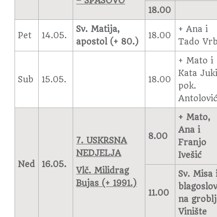
– SPASOVO
18.00
Sv. Matija,
+ Ana i
Pet
14.05.
18.00
apostol (+ 80.)
Tado Vrb
+ Mato i
Kata Juki
Sub
15.05.
18.00
pok.
Antolovi
+ Mato,
Ana i
8.00
7. USKRSNA
Franjo
NEDJELJA
Ivešić
Ned
16.05.
Vlč. Milidrag
Sv. Misa 
Bujas (+ 1991.)
blagoslo
11.00
na grobl
Vinište