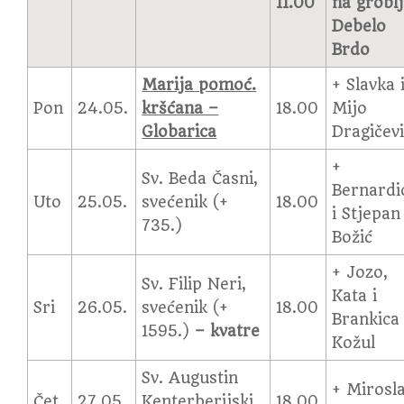
11.00
na grobl
Debelo
Brdo
Marija pomoć.
+ Slavka 
Pon
24.05.
kršćana –
18.00
Mijo
Globarica
Dragičev
+
Sv. Beda Časni,
Bernardi
Uto
25.05.
svećenik (+
18.00
i Stjepan
735.)
Božić
+ Jozo,
Sv. Filip Neri,
Kata i
Sri
26.05.
svećenik (+
18.00
Brankica
1595.)
– kvatre
Kožul
Sv. Augustin
+ Mirosl
Čet
27.05.
Kenterberijski
18.00