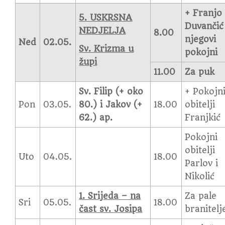
+ Franjo
5. USKRSNA
Duvančić 
NEDJELJA
8.00
njegovi
Ned
02.05.
Sv. Krizma u
pokojni
župi
11.00
Za puk
Sv. Filip (+ oko
+ Pokojn
Pon
03.05.
80.) i Jakov (+
18.00
obitelji
62.) ap.
Franjkić
Pokojni
obitelji
Uto
04.05.
18.00
Parlov i
Nikolić
1. Srijeda – na
Za pale
Sri
05.05.
18.00
čast sv. Josipa
branitelj