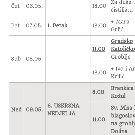
Za duše 
Čet
06.05.
18.00
čistilištu
+ Mara
Pet
07.05.
1. Petak
18.00
Grlić
Gradsko
11.00
Katoličk
Groblje
Sub
08.05.
+ Ivo i A
18.00
Krilić
Brankica
8.00
Kožul
6. USKRSNA
Sv. Misa 
Ned
09.05.
NEDJELJA
blagoslo
11.00
na grobl
Dolina