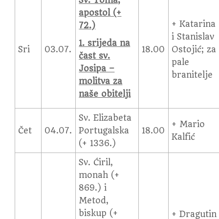
Sv. Toma,
apostol (+
+ Katarina
72.)
i Stanislav
1. srijeda na
Sri
03.07.
18.00
Ostojić; za
čast sv.
pale
Josipa –
branitelje
molitva za
naše obitelji
Sv. Elizabeta
+ Mario
Čet
04.07.
Portugalska
18.00
Kalfić
(+ 1336.)
Sv. Ćiril,
monah (+
869.) i
Metod,
biskup (+
+ Dragutin