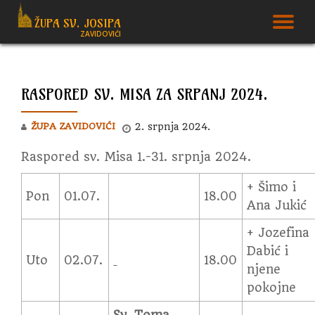
ŽUPA SV. JOSIPA
T
ZAVIDOVIĆI
Skip
to
N
content
RASPORED SV. MISA ZA SRPANJ 2024.
ŽUPA ZAVIDOVIĆI
2. srpnja 2024.
Raspored sv. Misa 1.-31. srpnja 2024.
+ Šimo i
Pon
01.07.
18.00
Ana Jukić
+ Jozefina
Dabić i
Uto
02.07.
18.00
njene
pokojne