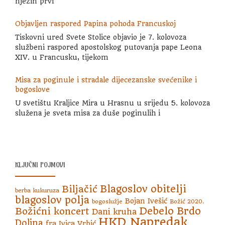
njezin prvi
Objavljen raspored Papina pohoda Francuskoj
Tiskovni ured Svete Stolice objavio je 7. kolovoza
službeni raspored apostolskog putovanja pape Leona
XIV. u Francusku, tijekom
Misa za poginule i stradale dijecezanske svećenike i
bogoslove
U svetištu Kraljice Mira u Hrasnu u srijedu 5. kolovoza
služena je sveta misa za duše poginulih i
KLJUČNI POJMOVI
Blagoslov obitelji
Biljačić
berba kukuruza
blagoslov polja
Bojan Ivešić
bogoslužje
Božić 2020.
Debelo Brdo
Božićni koncert
Dani kruha
HKD Napredak
Dolina
fra Ivica Vrbić