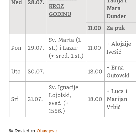
Tadija i
Ned
28.07.
KROZ
Mara
GODINU
Dunđer
11.00
Za puk
Sv. Marta (1.
+ Alojzije
Pon
29.07.
st.) i Lazar
11.00
Ivešić
(+ sred. 1.st.)
+ Erna
Uto
30.07.
18.00
Gutovski
Sv. Ignacije
+ Luca i
Lojolski,
Sri
31.07.
18.00
Marijan
sveć. (+
Vrbić
1556.)
Posted in
Obavijesti