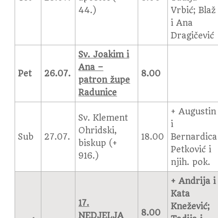
44.)
Vrbić; Blaž
i Ana
Dragičević
Sv. Joakim i
Ana –
Pet
26.07.
8.00
patron župe
Radunice
+ Augustin
Sv. Klement
i
Ohridski,
Sub
27.07.
18.00
Bernardica
biskup (+
Petković i
916.)
njih. pok.
+ Andrija i
Kata
17.
Knežević;
8.00
NEDJELJA