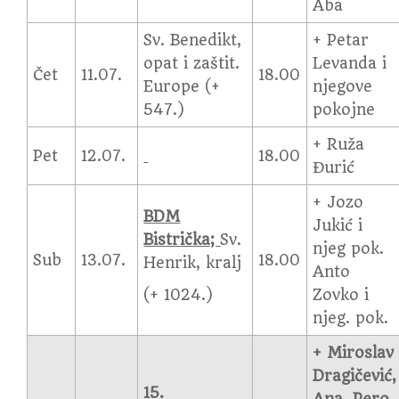
Aba
Sv. Benedikt,
+ Petar
opat i zaštit.
Levanda i
Čet
11.07.
18.00
Europe (+
njegove
547.)
pokojne
+ Ruža
Pet
12.07.
18.00
Đurić
+ Jozo
BDM
Jukić i
Bistrička;
Sv.
njeg pok.
Sub
13.07.
18.00
Henrik, kralj
Anto
(+ 1024.)
Zovko i
njeg. pok.
+ Miroslav
Dragičević,
15.