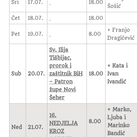
Sri
17.07.
18.00
Šošić
Čet
18.07.
18.00
+ Franjo
Pet
19.07.
8.00
Dragičević
Sv. Ilija
Tišbijac,
prorok i
+ Kata i
Sub
20.07.
zaštitnik BiH
18.00
Ivan
– Patron
Ivandić
župe Novi
Šeher
+ Marko,
16.
Ljuba i
8.00
NEDJELJA
Marinko
Ned
21.07.
KROZ
Bandić