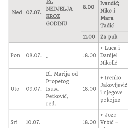
14.
Ivandić;
8.00
NEDJELJA
Niko i
Ned
07.07.
KROZ
Mara
GODINU
Tadić
11.00
Za puk
+ Luca i
Pon
08.07.
18.00
Danijel
Nikolić
Bl. Marija od
+ Irenko
Propetog
Jakovljević
Uto
09.07.
Isusa
18.00
i njegove
Petković,
pokojne
red.
+ Jozo
Sri
10.07.
18.00
Vrbić –