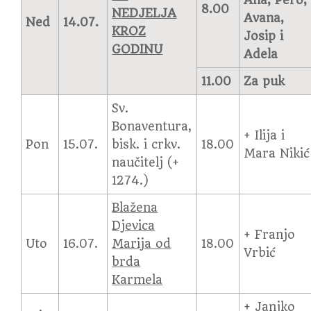
Ana, Pero,
8.00
NEDJELJA
Avana,
Ned
14.07.
KROZ
Josip i
GODINU
Adela
11.00
Za puk
Sv.
Bonaventura,
+ Ilija i
Pon
15.07.
bisk. i crkv.
18.00
Mara Nikić
naučitelj (+
1274.)
Blažena
Djevica
+ Franjo
Uto
16.07.
Marija od
18.00
Vrbić
brda
Karmela
+ Janjko