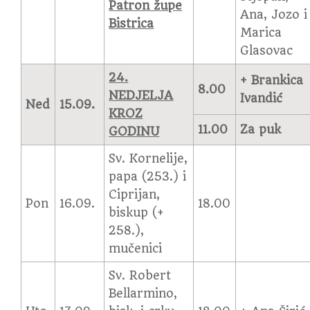
Patron župe
Ana, Jozo i
Bistrica
Marica
Glasovac
24.
+ Brankica
8.00
NEDJELJA
Ivandić
Ned
15.09.
KROZ
11.00
Za puk
GODINU
Sv. Kornelije,
papa (253.) i
Ciprijan,
Pon
16.09.
18.00
biskup (+
258.),
mučenici
Sv. Robert
Bellarmino,