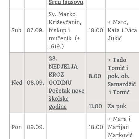
Srcu Isusovu
Sv. Marko
Križevčanin,
+ Mato,
Sub
07.09.
biskup i
18.00
Kata i Ivica
mučenik (+
Jukić
1619.)
23.
+ Tado
NEDJELJA
Tomić i
KROZ
8.00
pok. ob.
Ned
08.09.
GODINU
Samardžić
Početak nove
i Tomić
školske
11.00
Za puk
godine
+ Mara i
Pon
09.09.
18.00
Marijan
Marković