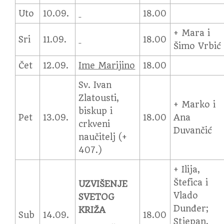
Uto
10.09.
18.00
+ Mara i
Sri
11.09.
18.00
Šimo Vrbić
Čet
12.09.
Ime Marijino
18.00
Sv. Ivan
Zlatousti,
+ Marko i
biskup i
Pet
13.09.
18.00
Ana
crkveni
Duvančić
naučitelj (+
407.)
+ Ilija,
Štefica i
UZVIŠENJE
Vlado
SVETOG
Dunđer;
KRIŽA
Sub
14.09.
18.00
Stjepan,