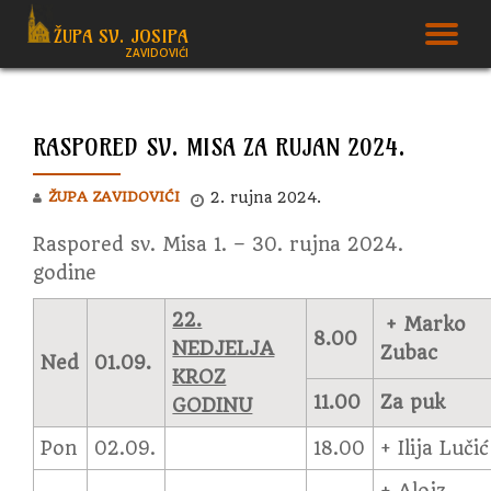
ŽUPA SV. JOSIPA
T
ZAVIDOVIĆI
Skip
to
N
content
RASPORED SV. MISA ZA RUJAN 2024.
ŽUPA ZAVIDOVIĆI
2. rujna 2024.
Raspored sv. Misa 1. – 30. rujna 2024.
godine
22.
+ Marko
8.00
NEDJELJA
Zubac
Ned
01.09.
KROZ
11.00
Za puk
GODINU
Pon
02.09.
18.00
+ Ilija Lučić