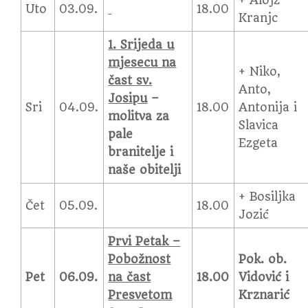
+ Alojz
Uto
03.09.
18.00
Kranjc
1. Srijeda u
mjesecu na
+ Niko,
čast sv.
Anto,
Josipu
–
Sri
04.09.
18.00
Antonija i
molitva za
Slavica
pale
Ezgeta
branitelje i
naše obitelji
+ Bosiljka
Čet
05.09.
18.00
Jozić
Prvi Petak –
Pobožnost
Pok. ob.
Pet
06.09.
na čast
18.00
Vidović i
Presvetom
Krznarić