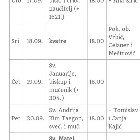
Uto
17.09.
bisk. i crkv.
18.00
+ Ana Širić
naučitelj (+
1621.)
Pok. ob.
Vrbić,
Sri
18.09.
kvatre
18.00
Celzner i
Meštrović
Sv.
Januarije,
Čet
19.09.
biskup i
18.00
mučenik (+
304.)
Sv. Andrija
+ Tomislav
Pet
20.09.
Kim Taegon,
18.00
i Janja
sveć. i muč.
Kajić
Sv. Matej,