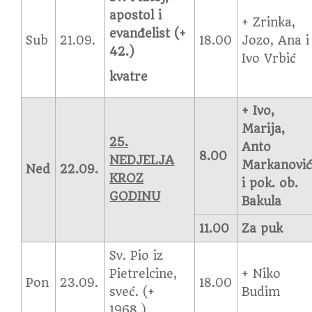
apostol i
+ Zrinka,
evanđelist (+
Sub
21.09.
18.00
Jozo, Ana i
42.)
Ivo Vrbić
kvatre
+ Ivo,
Marija,
25.
Anto
8.00
NEDJELJA
Markanovi
Ned
22.09.
KROZ
i pok. ob.
GODINU
Bakula
11.00
Za puk
Sv. Pio iz
Pietrelcine,
+ Niko
Pon
23.09.
18.00
sveć. (+
Budim
1968.)