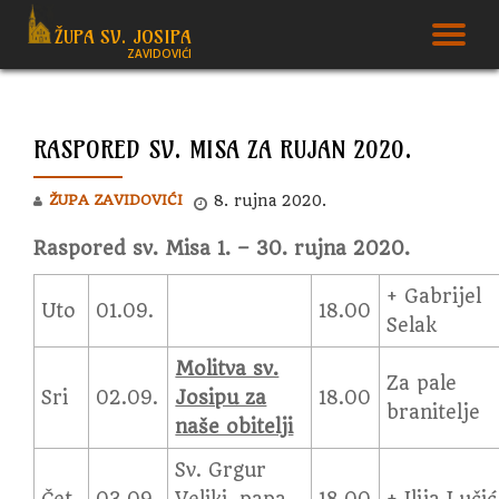
ŽUPA SV. JOSIPA
T
ZAVIDOVIĆI
Skip
to
N
content
RASPORED SV. MISA ZA RUJAN 2020.
ŽUPA ZAVIDOVIĆI
8. rujna 2020.
Raspored sv. Misa 1. – 30. rujna 2020.
+ Gabrijel
Uto
01.09.
18.00
Selak
Molitva sv.
Za pale
Sri
02.09.
Josipu za
18.00
branitelje
naše obitelji
Sv. Grgur