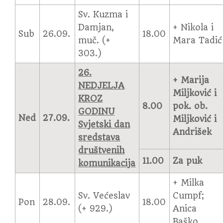
Sv. Kuzma i
Damjan,
+ Nikola i
Sub
26.09.
18.00
muč. (+
Mara Tadić
303.)
26.
+ Marija
NEDJELJA
Miljković i
KROZ
8.00
pok. ob.
GODINU
Ned
27.09.
Miljković i
Svjetski dan
Andrišek
sredstava
društvenih
11.00
Za puk
komunikacija
+ Milka
Sv. Većeslav
Cumpf;
Pon
28.09.
18.00
(+ 929.)
Anica
Baško