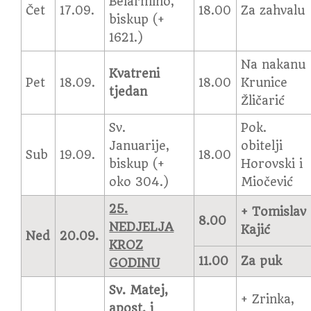
Belarmino,
Čet
17.09.
18.00
Za zahvalu
biskup (+
1621.)
Na nakanu
Kvatreni
Pet
18.09.
18.00
Krunice
tjedan
Žličarić
Sv.
Pok.
Januarije,
obitelji
Sub
19.09.
18.00
biskup (+
Horovski i
oko 304.)
Miočević
25.
+ Tomislav
8.00
NEDJELJA
Kajić
Ned
20.09.
KROZ
11.00
Za puk
GODINU
Sv. Matej,
+ Zrinka,
apost. i