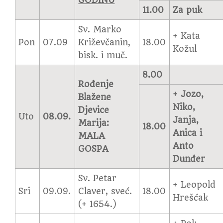
GODINU
11.00
Za puk
Sv. Marko
+ Kata
Pon
07.09
Križevčanin,
18.00
Kožul
bisk. i muč.
8.00
Rođenje
+ Jozo,
Blažene
Niko,
Djevice
Uto
08.09.
Janja,
Marija:
18.00
Anica i
MALA
Anto
GOSPA
Dunđer
Sv. Petar
+ Leopold
Sri
09.09.
Claver, sveć.
18.00
Hrešćak
(+ 1654.)