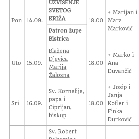
UZVIŠENJE
SVETOG
+ Marijan i
KRIŽA
Pon
14.09.
18.00
Mara
Marković
Patron župe
Bistrica
Blažena
+ Marko i
Djevica
Uto
15.09.
18.00
Ana
Marija
Duvančić
Žalosna
+ Josip i
Sv. Kornelije,
Janja
papa i
Sri
16.09.
18.00
Kofler i
Ciprijan,
Finka
biskup
Durković
Sv. Robert