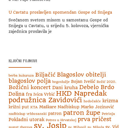
U Cavtatu proslavljen spomendan Gospe od Snijega
Svečanom svetom misom u samostanu Gospe od
Snijega u Cavtatu, u srijedu 5. kolovoza, vjernička
zajednica proslavila je
KLJUČNI POJMOVI
Blagoslov obitelji
Biljačić
berba kukuruza
blagoslov polja
Bojan Ivešić
bogoslužje
Božić 2020.
Debelo Brdo
Božićni koncert
Dani kruha
HKD Napredak
Dolina
fra Ivica Vrbić
podružnica Zavidovići
krizma
hodočašće
križni put
Maškare
Nadbiskup Marko Jozinović
KTA
patron župe
patron
nadbiskup vrhbosanski
Petrinja
prva pričest
Pokladni utorak
Potres u Hrvatskoj
sv. Josip
sv. Vid
susret zborova
sv. Mihovil
sv. Nikola