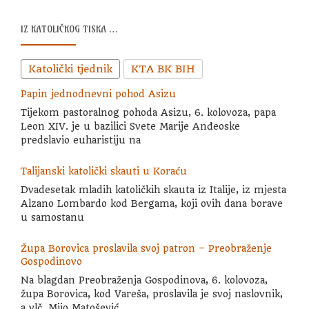
IZ KATOLIČKOG TISKA …
Katolički tjednik
KTA BK BIH
Papin jednodnevni pohod Asizu
Tijekom pastoralnog pohoda Asizu, 6. kolovoza, papa
Leon XIV. je u bazilici Svete Marije Anđeoske
predslavio euharistiju na
Talijanski katolički skauti u Koraću
Dvadesetak mladih katoličkih skauta iz Italije, iz mjesta
Alzano Lombardo kod Bergama, koji ovih dana borave
u samostanu
Župa Borovica proslavila svoj patron – Preobraženje
Gospodinovo
Na blagdan Preobraženja Gospodinova, 6. kolovoza,
župa Borovica, kod Vareša, proslavila je svoj naslovnik,
a vlč. Mijo Matošević,