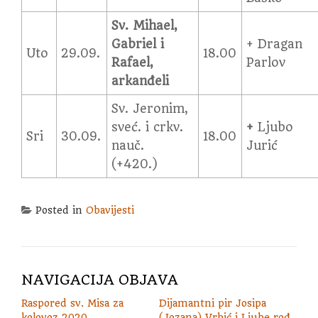
Sv. Mihael,
Gabriel i
+ Dragan
Uto
29.09.
18.00
Rafael,
Parlov
arkanđeli
Sv. Jeronim,
sveć. i crkv.
+
Ljubo
Sri
30.09.
18.00
nauč.
Jurić
(+420.)
Posted in
Obavijesti
NAVIGACIJA OBJAVA
Raspored sv. Misa za
Dijamantni pir Josipa
kolovoz 2020.
(Jozana) Vrbić i Ljube rođ.