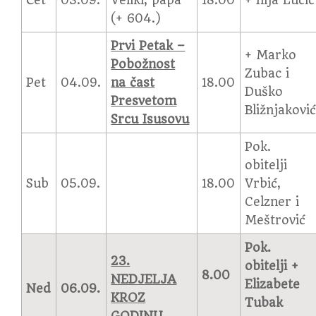
Čet
03.09.
Veliki, papa
18.00
+ Ilija Lučić
(+ 604.)
Prvi Petak –
+ Marko
Pobožnost
Zubac i
Pet
04.09.
na čast
18.00
Duško
Presvetom
Bližnjakovi
Srcu Isusovu
Pok.
obitelji
Sub
05.09.
18.00
Vrbić,
Celzner i
Meštrović
Pok.
23.
obitelji +
8.00
NEDJELJA
Elizabete
Ned
06.09.
KROZ
Tubak