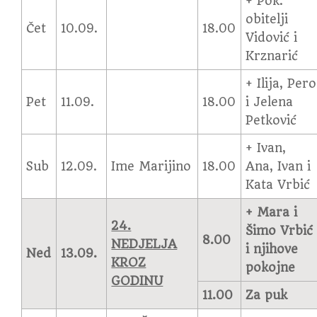
+ Pok.
obitelji
Čet
10.09.
18.00
Vidović i
Krznarić
+ Ilija, Pero
Pet
11.09.
18.00
i Jelena
Petković
+ Ivan,
Sub
12.09.
Ime Marijino
18.00
Ana, Ivan i
Kata Vrbić
+ Mara i
24.
Šimo Vrbić
8.00
NEDJELJA
i njihove
Ned
13.09.
KROZ
pokojne
GODINU
11.00
Za puk