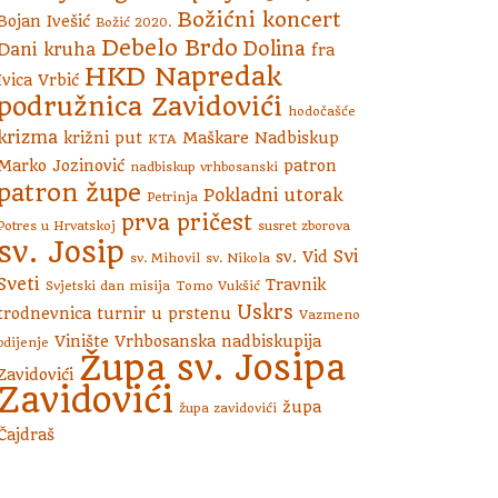
Božićni koncert
Bojan Ivešić
Božić 2020.
Debelo Brdo
Dolina
Dani kruha
fra
HKD Napredak
Ivica Vrbić
podružnica Zavidovići
hodočašće
krizma
križni put
Maškare
Nadbiskup
KTA
Marko Jozinović
patron
nadbiskup vrhbosanski
patron župe
Pokladni utorak
Petrinja
prva pričest
Potres u Hrvatskoj
susret zborova
sv. Josip
Svi
sv. Vid
sv. Mihovil
sv. Nikola
Sveti
Travnik
Svjetski dan misija
Tomo Vukšić
Uskrs
trodnevnica
turnir u prstenu
Vazmeno
Vinište
Vrhbosanska nadbiskupija
bdijenje
Župa sv. Josipa
Zavidovići
Zavidovići
župa
župa zavidovići
Čajdraš