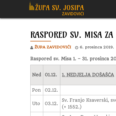
ŽUPA SV. JOSIPA
ZAVIDOVIĆI
Skip
to
content
RASPORED SV. MISA ZA
ŽUPA ZAVIDOVIĆI
6. prosinca 2019.
Raspored sv. Misa 1. – 31. prosinca 2
Ned
01.12.
1. NEDJELJA DOŠAŠĆA
Pon
02.12.
Sv. Franjo Ksaverski, sv
Uto
03.12.
(+ 1552.)