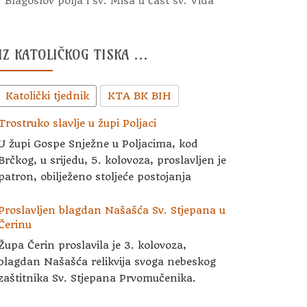
Blagoslov polja i sv. Misa u čast sv. Vida
IZ KATOLIČKOG TISKA …
Katolički tjednik
KTA BK BIH
Trostruko slavlje u župi Poljaci
U župi Gospe Snježne u Poljacima, kod
Brčkog, u srijedu, 5. kolovoza, proslavljen je
patron, obilježeno stoljeće postojanja
Proslavljen blagdan Našašća Sv. Stjepana u
Čerinu
Župa Čerin proslavila je 3. kolovoza,
blagdan Našašća relikvija svoga nebeskog
zaštitnika Sv. Stjepana Prvomučenika.