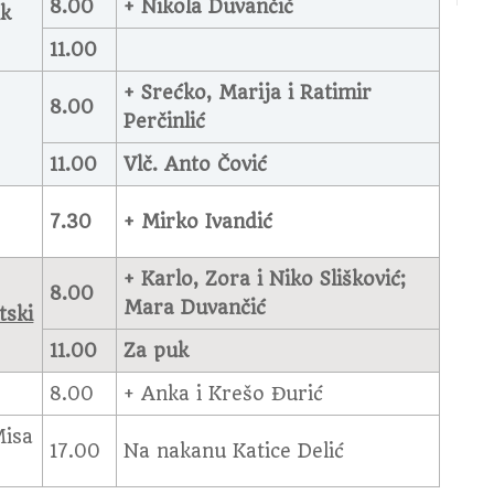
8.00
+ Nikola Duvančić
ik
11.00
+ Srećko, Marija i Ratimir
8.00
Perčinlić
11.00
Vlč. Anto Čović
7.30
+ Mirko Ivandić
+ Karlo, Zora i Niko Slišković;
8.00
Mara Duvančić
tski
11.00
Za puk
8.00
+ Anka i Krešo Đurić
Misa
17.00
Na nakanu Katice Delić