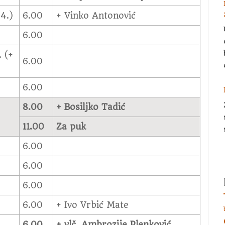
84.)
6.00
+ Vinko Antonović
6.00
. (+
6.00
6.00
8.00
+ Bosiljko Tadić
11.00
Za puk
6.00
6.00
6.00
6.00
+ Ivo Vrbić Mate
6.00
+ vlč. Ambrozije Plenković