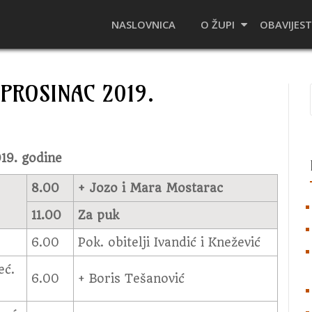
NASLOVNICA
O ŽUPI
OBAVIJEST
 PROSINAC 2019.
019. godine
8.00
+ Jozo i Mara Mostarac
11.00
Za puk
6.00
Pok. obitelji Ivandić i Knežević
eć.
6.00
+ Boris Tešanović