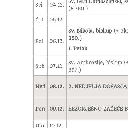
Sv. Ivan Damaščanski, s
Sri
04.12.
(+ 750.)
Čet
05.12.
Sv. Nikola, biskup (+ ok
350.)
Pet
06.12.
1. Petak
Sv. Ambrozije, biskup (
Sub
07.12.
397.)
Ned
08.12.
2. NEDJELJA DOŠAŠĆA
Pon
09.12.
BEZGRJEŠNO ZAČEĆE 
Uto
10.12.