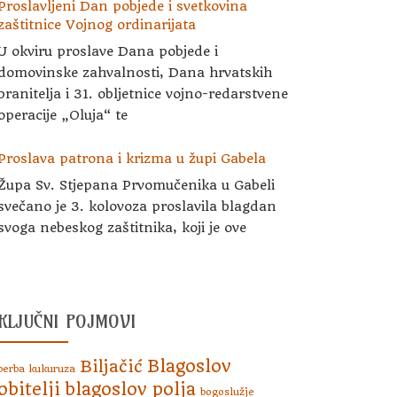
Proslavljeni Dan pobjede i svetkovina
zaštitnice Vojnog ordinarijata
U okviru proslave Dana pobjede i
domovinske zahvalnosti, Dana hrvatskih
branitelja i 31. obljetnice vojno-redarstvene
operacije „Oluja“ te
Proslava patrona i krizma u župi Gabela
Župa Sv. Stjepana Prvomučenika u Gabeli
svečano je 3. kolovoza proslavila blagdan
svoga nebeskog zaštitnika, koji je ove
KLJUČNI POJMOVI
Blagoslov
Biljačić
berba kukuruza
obitelji
blagoslov polja
bogoslužje