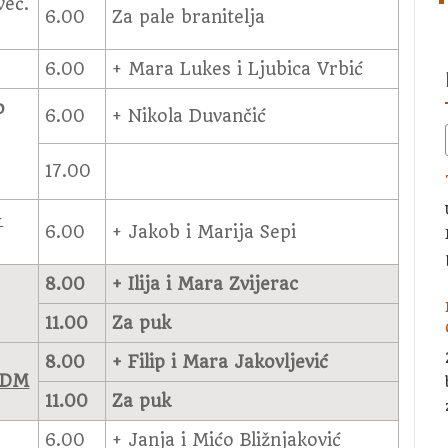
već.
6.00
Za pale branitelja
6.00
+ Mara Lukes i Ljubica Vrbić
o
6.00
+ Nikola Duvančić
17.00
+
6.00
+ Jakob i Marija Sepi
8.00
+ Ilija i Mara Zvijerac
11.00
Za puk
8.00
+ Filip i Mara Jakovljević
BDM
11.00
Za puk
6.00
+ Janja i Mićo Bližnjaković