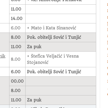
11.00
14.00
6.00
+ Mato i Kata Sinanović
8.00
Pok. obitelji Sović i Tunjić
11.00
Za puk
nik
+ Štefica Veljačić i Vesna
8.00
Stojanović
6.00
Pok. obitelji Sović i Tunjić
00.00
8.00
11.00
Za puk