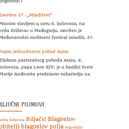
poginulih i
Završen 37. „Mladifest“
Misnim slavljem u zoru 6. kolovoza, na
brdu Križevac u Međugorju, završen je
Međunarodni molitveni festival mladih, 37.
Papin jednodnevni pohod Asizu
Tijekom pastoralnog pohoda Asizu, 6.
kolovoza, papa Leon XIV. je u bazilici Svete
Marije Anđeoske predslavio euharistiju na
KLJUČNI POJMOVI
Blagoslov
Biljačić
berba kukuruza
obitelji
blagoslov polja
bogoslužje