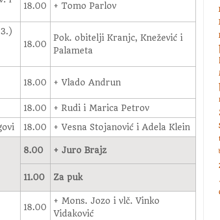
18.00
+ Tomo Parlov
3.)
Pok. obitelji Kranjc, Knežević i
18.00
Palameta
18.00
+ Vlado Andrun
18.00
+ Rudi i Marica Petrov
govi
18.00
+ Vesna Stojanović i Adela Klein
8.00
+ Juro Brajz
11.00
Za puk
+ Mons. Jozo i vlč. Vinko
18.00
Vidaković