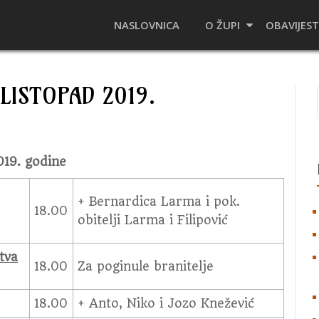
NASLOVNICA
O ŽUPI
OBAVIJEST
LISTOPAD 2019.
019. godine
+ Bernardica Larma i pok.
18.00
obitelji Larma i Filipović
tva
18.00
Za poginule branitelje
18.00
+ Anto, Niko i Jozo Knežević