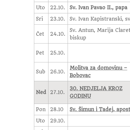
Uto
22.10.
Sv. Ivan Pavao II., papa
Sri
23.10.
Sv. Ivan Kapistranski, s
Sv. Antun, Marija Claret
Čet
24.10.
biskup
Pet
25.10.
Molitva za domovinu –
Sub
26.10.
Bobovac
30. NEDJELJA KROZ
Ned
27.10.
GODINU
Pon
28.10
Sv. Šimun i Tadej, apost
Uto
29.10.