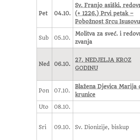
Sv. Franjo asiški, redov
Pet
04.10.
(+ 1226.) Prvi petak –
Pobožnost Srcu Isusov
Molitva za sveć. i redov
Sub
05.10.
zvanja
27. NEDJELJA KROZ
Ned
06.10.
GODINU
Blažena Djevica Marija 
Pon
07.10.
krunice
Uto
08.10.
Sri
09.10.
Sv. Dionizije, biskup