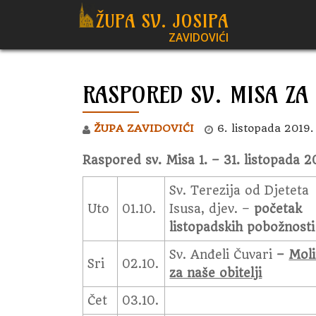
ŽUPA SV. JOSIPA
ZAVIDOVIĆI
Skip
to
content
RASPORED SV. MISA ZA 
ŽUPA ZAVIDOVIĆI
6. listopada 2019.
Raspored sv. Misa 1. – 31. listopada 2
Sv. Terezija od Djeteta
Uto
01.10.
Isusa, djev. –
početak
listopadskih pobožnosti
Sv. Anđeli Čuvari
–
Moli
Sri
02.10.
za naše obitelji
Čet
03.10.