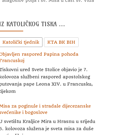
Blagoslov polja i sv. Misa u čast sv. Vida
IZ KATOLIČKOG TISKA …
Katolički tjednik
KTA BK BIH
Objavljen raspored Papina pohoda
Francuskoj
Tiskovni ured Svete Stolice objavio je 7.
kolovoza službeni raspored apostolskog
putovanja pape Leona XIV. u Francusku,
tijekom
Misa za poginule i stradale dijecezanske
svećenike i bogoslove
U svetištu Kraljice Mira u Hrasnu u srijedu
5. kolovoza služena je sveta misa za duše