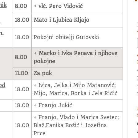
nik
8.00
+ vlč. Pero Vidović
18.00
Mato i Ljubica Kljajo
u
n.
18.00
Pokojni obitelji Gutovski
+ Marko i Ivka Penava i njihove
8.00
pokojne
11.00
Za puk
od
+ Ivica, Jelka i Mijo Matanović;
18.00
Mijo, Marica, Borka i Jela Riđić
18.00
+ Franjo Jukić
+ Franjo, Vlado i Marica Svetec;
18.00
Blaž,Fanika Božić i Jozefina
Prce