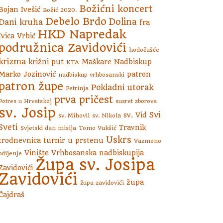
Božićni koncert
Bojan Ivešić
Božić 2020.
Debelo Brdo
Dolina
Dani kruha
fra
HKD Napredak
Ivica Vrbić
podružnica Zavidovići
hodočašće
krizma
križni put
Maškare
Nadbiskup
KTA
Marko Jozinović
patron
nadbiskup vrhbosanski
patron župe
Pokladni utorak
Petrinja
prva pričest
Potres u Hrvatskoj
susret zborova
sv. Josip
Svi
sv. Vid
sv. Mihovil
sv. Nikola
Sveti
Travnik
Svjetski dan misija
Tomo Vukšić
Uskrs
trodnevnica
turnir u prstenu
Vazmeno
Vinište
Vrhbosanska nadbiskupija
bdijenje
Župa sv. Josipa
Zavidovići
Zavidovići
župa
župa zavidovići
Čajdraš