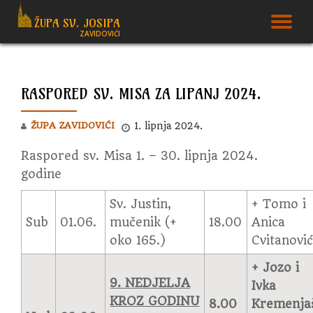
ŽUPA SV. JOSIPA
T
ZAVIDOVIĆI
Skip
to
N
content
RASPORED SV. MISA ZA LIPANJ 2024.
ŽUPA ZAVIDOVIĆI
1. lipnja 2024.
Raspored sv. Misa 1. – 30. lipnja 2024.
godine
Sv. Justin,
+ Tomo i
Sub
01.06.
mučenik (+
18.00
Anica
oko 165.)
Cvitanovi
+ Jozo i
9. NEDJELJA
Ivka
KROZ GODINU
8.00
Kremenja