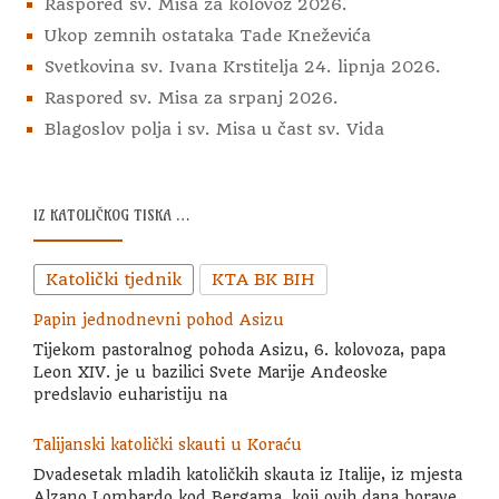
Raspored sv. Misa za kolovoz 2026.
Ukop zemnih ostataka Tade Kneževića
Svetkovina sv. Ivana Krstitelja 24. lipnja 2026.
Raspored sv. Misa za srpanj 2026.
Blagoslov polja i sv. Misa u čast sv. Vida
IZ KATOLIČKOG TISKA …
Katolički tjednik
KTA BK BIH
Papin jednodnevni pohod Asizu
Tijekom pastoralnog pohoda Asizu, 6. kolovoza, papa
Leon XIV. je u bazilici Svete Marije Anđeoske
predslavio euharistiju na
Talijanski katolički skauti u Koraću
Dvadesetak mladih katoličkih skauta iz Italije, iz mjesta
Alzano Lombardo kod Bergama, koji ovih dana borave