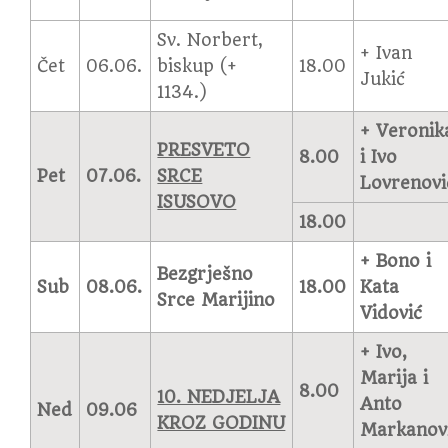
Sv. Norbert,
+ Ivan
Čet
06.06.
biskup (+
18.00
Jukić
1134.)
+ Veronik
PRESVETO
8.00
i Ivo
Pet
07.06.
SRCE
Lovrenovi
ISUSOVO
18.00
+ Bono i
Bezgrješno
Sub
08.06.
18.00
Kata
Srce Marijino
Vidović
+ Ivo,
Marija i
8.00
10. NEDJELJA
Anto
Ned
09.06
KROZ GODINU
Markanov