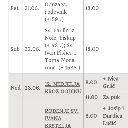
Gonzaga,
Pet
21.06.
18.00
redovnik
(+1591.)
Sv. Paulin iz
Nole, biskup
(+ 431.); Sv.
Sub
22.06.
18.00
Ivan Fisher i
Toma More,
muč. (+ 1535.)
+ Ivica
8.00
12. NEDJELJA
Grlić
Ned
23.06.
KROZ GODINU
11.00
Za puk
+ Josip i
ROĐENJE SV.
8.00
Đurđica
IVANA
Lučić
KRSTELJA