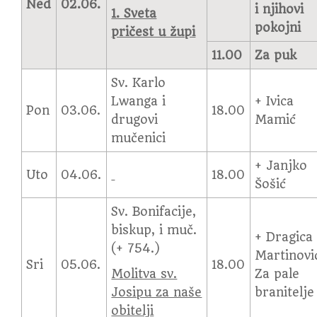
Ned
02.06.
i njihovi
1. Sveta
pokojni
pričest u župi
11.00
Za puk
Sv. Karlo
Lwanga i
+ Ivica
Pon
03.06.
18.00
drugovi
Mamić
mučenici
+ Janjko
Uto
04.06.
18.00
Šošić
Sv. Bonifacije,
biskup, i muč.
+ Dragica
(+ 754.)
Martinovi
Sri
05.06.
18.00
Molitva sv.
Za pale
Josipu za naše
branitelje
obitelji