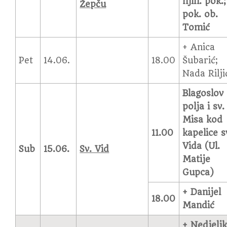
njih. pok.;
Žepču
pok. ob.
Tomić
+ Anica
Pet
14.06.
18.00
Šubarić;
Nada Rilji
Blagoslov
polja i sv.
Misa kod
11.00
kapelice s
Vida (Ul.
Sub
15.06.
Sv. Vid
Matije
Gupca)
+ Danijel
18.00
Mandić
+ Nedjelj