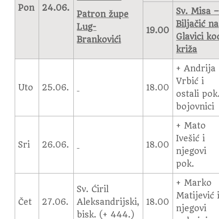
Pon
24.06.
Sv. Misa 
Patron župe
Biljačić na
Lug-
19.00
Glavici ko
Brankovići
križa
+ Andrija
Vrbić i
Uto
25.06.
18.00
ostali pok
bojovnici
+ Mato
Ivešić i
Sri
26.06.
18.00
njegovi
pok.
+ Marko
Sv. Ćiril
Matijević 
Čet
27.06.
Aleksandrijski,
18.00
njegovi
bisk. (+ 444.)