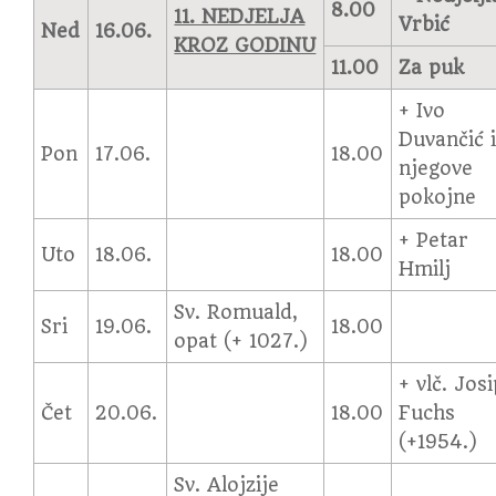
8.00
11. NEDJELJA
Vrbić
Ned
16.06.
KROZ GODINU
11.00
Za puk
+ Ivo
Duvančić 
Pon
17.06.
18.00
njegove
pokojne
+ Petar
Uto
18.06.
18.00
Hmilj
Sv. Romuald,
Sri
19.06.
18.00
opat (+ 1027.)
+ vlč. Jos
Čet
20.06.
18.00
Fuchs
(+1954.)
Sv. Alojzije