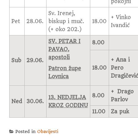
pokojni
Sv. Irenej,
+ Vinko
Pet
28.06.
biskup i muč.
18.00
Ivandić
(+ oko 202.)
SV. PETAR I
8.00
PAVAO,
apostoli
+ Ana i
Sub
29.06.
18.00
Pero
Patron župe
Dragičevi
Lovnica
+ Drago
8.00
13. NEDJELJA
Parlov
Ned
30.06.
KROZ GODINU
11.00
Za puk
Posted in
Obavijesti