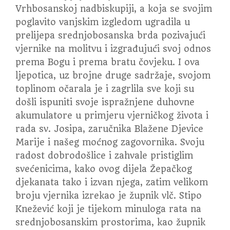
Vrhbosanskoj nadbiskupiji, a koja se svojim
poglavito vanjskim izgledom ugradila u
prelijepa srednjobosanska brda pozivajući
vjernike na molitvu i izgrađujući svoj odnos
prema Bogu i prema bratu čovjeku. I ova
ljepotica, uz brojne druge sadržaje, svojom
toplinom očarala je i zagrlila sve koji su
došli ispuniti svoje ispražnjene duhovne
akumulatore u primjeru vjerničkog života i
rada sv. Josipa, zaručnika Blažene Djevice
Marije i našeg moćnog zagovornika. Svoju
radost dobrodošlice i zahvale pristiglim
svećenicima, kako ovog dijela Žepačkog
djekanata tako i izvan njega, zatim velikom
broju vjernika izrekao je župnik vlč. Stipo
Knežević koji je tijekom minuloga rata na
srednjobosanskim prostorima, kao župnik