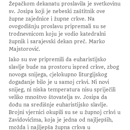
Žepačkom dekanatu proslavila je svetkovinu
sv. Josipa koji je nebeski zaštitnik ove
župne zajednice i župne crkve. Na
ovogodišnju proslavu pripremali su se
trodnevnicom koju je vodio katedralni
župnik i sarajevski dekan preč. Marko
Majstorović.
Iako su sve pripremili da euharistijsko
slavlje bude na prostoru ispred crkve, zbog
novoga snijega, cjelokupno liturgijskog
događanje bilo je u samoj crkvi. Ni novi
snijeg, ni niska temperatura nisu spriječili
veliko mnoštvo štovatelja sv. Josipa da
dođu na središnje euharistijsko slavlje.
Brojni vjernici okupili su se u župnoj crkvi u
Zavidovićima, koja je jedna od najljepših,
možda i najljepša župna crkva u