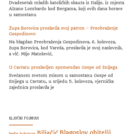
Dvadesetak mladih katoličkih skauta iz Italije, iz mjesta
Alzano Lombardo kod Bergama, koji ovih dana borave
u samostanu
Župa Borovica proslavila svoj patron – Preobraženje
Gospodinovo
Na blagdan Preobraženja Gospodinova, 6. kolovoza,
župa Borovica, kod Vareša, proslavila je svoj naslovnik,
a vlč. Mijo Matošević,
U Cavtatu proslavljen spomendan Gospe od Snijega
Svečanom svetom misom u samostanu Gospe od
Snijega u Cavtatu, u srijedu 5. kolovoza, vjernička
zajednica proslavila je
KLJUČNI POJMOVI
Blagoslov obitelji
Biljačić
berba kukuruza