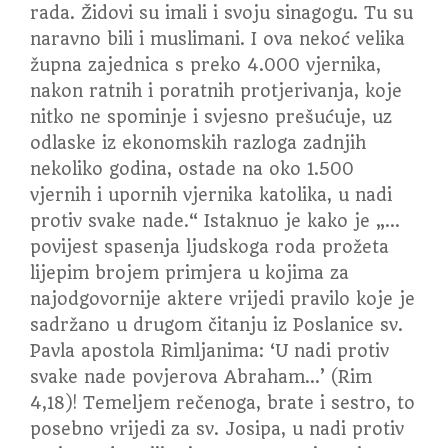
rada. Židovi su imali i svoju sinagogu. Tu su
naravno bili i muslimani. I ova nekoć velika
župna zajednica s preko 4.000 vjernika,
nakon ratnih i poratnih protjerivanja, koje
nitko ne spominje i svjesno prešućuje, uz
odlaske iz ekonomskih razloga zadnjih
nekoliko godina, ostade na oko 1.500
vjernih i upornih vjernika katolika, u nadi
protiv svake nade.“ Istaknuo je kako je „…
povijest spasenja ljudskoga roda prožeta
lijepim brojem primjera u kojima za
najodgovornije aktere vrijedi pravilo koje je
sadržano u drugom čitanju iz Poslanice sv.
Pavla apostola Rimljanima: ‘U nadi protiv
svake nade povjerova Abraham…’ (Rim
4,18)! Temeljem rečenoga, brate i sestro, to
posebno vrijedi za sv. Josipa, u nadi protiv