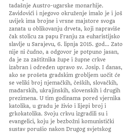
tadašnje Austro-ugarske monarhije.
Zavidovići i njegovo okruženje imalo je i još
uvijek ima brojne i vrsne majstore svoga
zanata u oblikovanju drveta, koji napraviše
čak stolicu za papu Franju za euharistijsko
slavlje u Sarajevu, 6. lipnja 2015. god… Zato
nije ni čudno, a odgovor je potpuno jasan,
da je za zaštitnika župe i župne crkve
izabran i određen upravo sv. Josip. I danas,
ako se prošeta gradskim grobljem uočit će
se veliki broj njemačkih, čeških, slovačkih,
mađarskih, ukrajinskih, slovenskih i drugih
prezimena. U tim godinama pored vjernika
katolika, u gradu je živio i lijepi broj i
grkokatolika. Svoju crkvu izgradili su i
evangelici, koju je bezbožni komunistički
sustav porušio nakon Drugog svjetskog