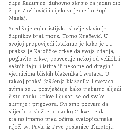
župe Radunice, duhovno skrbio za jedan dio
župe Zavidovići i cijelo vrijeme i o župi
Maglaj.
Središnje euharistijsko slavlje slavio je
župnikov brat mons. Tomo Knežević. U
svojoj propovijedi istaknuo je kako je „…
praksa je Katoličke crkve da svoja zdanja,
poglavito crkve, posvećuje nekoj od velikih i
važnih tajni i istina ili nekome od dragih i
vjernicima bliskih blaženika i svetaca. U
takvoj praksi čašćenja blaženika i svetaca
svima se … posvješćuje kako trebamo slijedi
čistu nauku Crkve i čuvati se od svake
sumnje i prigovora. Svi smo pozvani da
slijedimo službenu nauku Crkve, te da
stalno imamo pred očima svetopisamske
riječi sv. Pavla iz Prve poslanice Timoteju