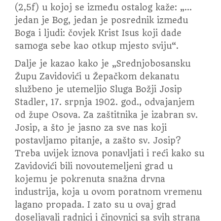
(2,5f) u kojoj se između ostalog kaže: „…
jedan je Bog, jedan je posrednik između
Boga i ljudi: čovjek Krist Isus koji dade
samoga sebe kao otkup mjesto sviju“.
Dalje je kazao kako je „Srednjobosansku
Župu Zavidovići u Žepačkom dekanatu
službeno je utemeljio Sluga Božji Josip
Stadler, 17. srpnja 1902. god., odvajanjem
od župe Osova. Za zaštitnika je izabran sv.
Josip, a što je jasno za sve nas koji
postavljamo pitanje, a zašto sv. Josip?
Treba uvijek iznova ponavljati i reći kako su
Zavidovići bili novoutemeljeni grad u
kojemu je pokrenuta snažna drvna
industrija, koja u ovom poratnom vremenu
lagano propada. I zato su u ovaj grad
doseljavali radnici i činovnici sa svih strana