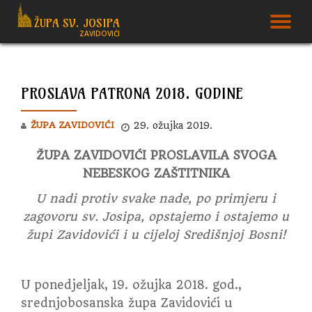
ŽUPA SV. JOSIPA
T
ZAVIDOVIĆI
Skip
to
N
content
PROSLAVA PATRONA 2018. GODINE
ŽUPA ZAVIDOVIĆI
29. ožujka 2019.
ŽUPA ZAVIDOVIĆI PROSLAVILA SVOGA
NEBESKOG ZAŠTITNIKA
U nadi protiv svake nade, po primjeru i
zagovoru sv. Josipa, opstajemo i ostajemo u
župi Zavidovići i u cijeloj Središnjoj Bosni!
U ponedjeljak, 19. ožujka 2018. god.,
srednjobosanska župa Zavidovići u