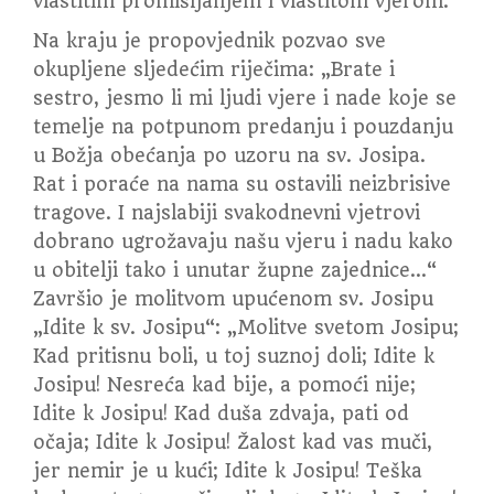
vlastitim promišljanjem i vlastitom vjerom.“
Na kraju je propovjednik pozvao sve
okupljene sljedećim riječima: „Brate i
sestro, jesmo li mi ljudi vjere i nade koje se
temelje na potpunom predanju i pouzdanju
u Božja obećanja po uzoru na sv. Josipa.
Rat i poraće na nama su ostavili neizbrisive
tragove. I najslabiji svakodnevni vjetrovi
dobrano ugrožavaju našu vjeru i nadu kako
u obitelji tako i unutar župne zajednice…“
Završio je molitvom upućenom sv. Josipu
„Idite k sv. Josipu“: „Molitve svetom Josipu;
Kad pritisnu boli, u toj suznoj doli; Idite k
Josipu! Nesreća kad bije, a pomoći nije;
Idite k Josipu! Kad duša zdvaja, pati od
očaja; Idite k Josipu! Žalost kad vas muči,
jer nemir je u kući; Idite k Josipu! Teška