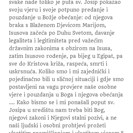
svake nade toliko je puta sv. Josip pokazao
svoju vjeru i svoje potpuno predanje i
pouzdanje u Božje obećanje: od njegova
braka s Blaženom Djevicom Marijom,
Isusova začeća po Duhu Svetom, davanje
legaliteta i legitimiteta pred važećim
državnim zakonima s obzirom na Isusa,
zatim Isusovo rođenje, pa bijeg u Egipat, pa
sve do Kristova križa, raspeća, smrti i
uskrsnuća. Koliko smo i mi zajednički i
pojedinačno bili u sličnoj situaciji i gdje smo
postavljeni na vagu provjere naše osobne
vjere i pouzdanja u Boga i njegova obećanja
…. Kako bismo se i mi ponašali poput sv.
Josipa u središtu nam treba biti Bog,
njegovi zakoni i Njegovi stalni pozivi, a ne
naši ljudski i osobni prohtjevi prožeti