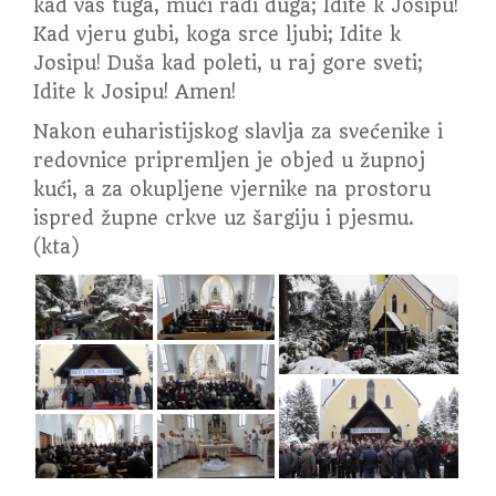
kad vas tuga, muči radi duga; Idite k Josipu!
Kad vjeru gubi, koga srce ljubi; Idite k
Josipu! Duša kad poleti, u raj gore sveti;
Idite k Josipu! Amen!
Nakon euharistijskog slavlja za svećenike i
redovnice pripremljen je objed u župnoj
kući, a za okupljene vjernike na prostoru
ispred župne crkve uz šargiju i pjesmu.
(kta)