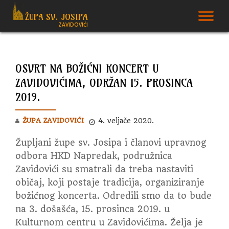
ŽUPA SV. JOSIPA
T
ZAVIDOVIĆI
Skip
to
N
content
OSVRT NA BOŽIĆNI KONCERT U
ZAVIDOVIĆIMA, ODRŽAN 15. PROSINCA
2019.
ŽUPA ZAVIDOVIĆI
4. veljače 2020.
Župljani župe sv. Josipa i članovi upravnog
odbora HKD Napredak, podružnica
Zavidovići su smatrali da treba nastaviti
običaj, koji postaje tradicija, organiziranje
božićnog koncerta. Odredili smo da to bude
na 3. došašća, 15. prosinca 2019. u
Kulturnom centru u Zavidovićima. Želja je