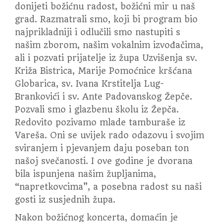
donijeti božićnu radost, božićni mir u naš
grad. Razmatrali smo, koji bi program bio
najprikladniji i odlučili smo nastupiti s
našim zborom, našim vokalnim izvođačima,
ali i pozvati prijatelje iz župa Uzvišenja sv.
Križa Bistrica, Marije Pomoćnice kršćana
Globarica, sv. Ivana Krstitelja Lug-
Brankovići i sv. Ante Padovanskog Žepče.
Pozvali smo i glazbenu školu iz Žepča.
Redovito pozivamo mlade tamburaše iz
Vareša. Oni se uvijek rado odazovu i svojim
sviranjem i pjevanjem daju poseban ton
našoj svečanosti. I ove godine je dvorana
bila ispunjena našim župljanima,
“napretkovcima”, a posebna radost su naši
gosti iz susjednih župa.
Nakon božićnog koncerta, domaćin je