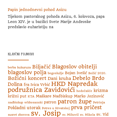
Papin jednodnevni pohod Asizu
Tijekom pastoralnog pohoda Asizu, 6. kolovoza, papa
Leon XIV. je u bazilici Svete Marije Anđeoske
predslavio euharistiju na
KLJUČNI POJMOVI
Blagoslov obitelji
Biljačić
berba kukuruza
blagoslov polja
Bojan Ivešić
bogoslužje
Božić 2020.
Debelo Brdo
Božićni koncert
Dani kruha
HKD Napredak
Dolina
fra Ivica Vrbić
podružnica Zavidovići
krizma
hodočašće
križni put
Maškare
Nadbiskup Marko Jozinović
KTA
patron župe
patron
nadbiskup vrhbosanski
Petrinja
prva pričest
Pokladni utorak
Potres u Hrvatskoj
sv. Josip
sv. Vid
susret zborova
sv. Mihovil
sv. Nikola